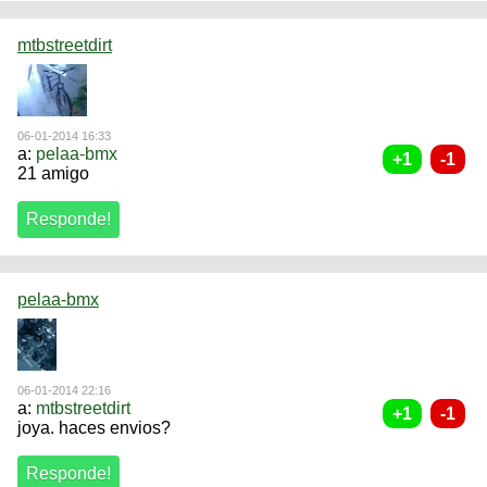
mtbstreetdirt
06-01-2014 16:33
a:
pelaa-bmx
21 amigo
pelaa-bmx
06-01-2014 22:16
a:
mtbstreetdirt
joya. haces envios?