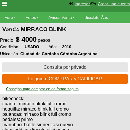
Ingresar
Crear una cuenta
Foro
Foro
Fotos
Avisos Venta
BicicleterÃ­as
Vendo MIRRACO BLINK
Foro
Bicicletas
Videos
Fotos
$
4000
TÃ©cnica
Precio:
pesos
Avisos
Condición:
USADO
Año:
2010
MecÃ¡nica
SUBÃ
Ventas
Ubicación:
Ciudad de Córdoba Córdoba Argentina
tu foto
Consulta por privado
BicicleterÃ­
Galeria
SUBÃ
as
Lo quiero COMPRAR y CALIFICAR
tu
XC
aviso
Bicicletas
Consejos para comprar en de forma segura
Bicicletas
bikecheck:
Buscar
Viajes
cuadro: mirraco blink full cromo
Videos
hoquilla: mirraco blink full cromo
Bicicletas
Ultimos
Descenso
palancas: mirraco blink full cromo
Cicloturismo
pedales: primo
Tandem
Fotos
Dirt
manubrio: battle sinner casi nuevo
Freerider
stem: oddisey lincoln casi nuevo