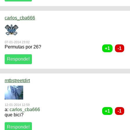
carlos_cba666
07-01-2014 23:02
Permutas por 26?
mtbstreetdirt
12-01-2014 12:59
a:
carlos_cba666
que bici?