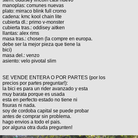
Categorias
BMX
Salidas
Usuarios
manoplas: comunes nuevas
TÃ©cnica
plato: mirraco blink full cromo
COMPRO
Ruta,
Operadores
cadena: kmc kool chain lite
triatlon
de
MecÃ¡nica
Ãšltimos
cubierta dl.: primo v-monster
CANJE
cicloturismo
cubierta tras.: oddisey aitken
De
Robadas
Buscar
llantas: alex rims
Mi
todo
Relatos
masa tras.: chosen (la compre en europa.
ReputaciÃ³n
Noticias
de
Mis
debe ser la mejor pieza que tiene la
Retro
viajes
Amigos
Mis
bici)
Calendario
Compras
masa del.: venzo
Enduro
Foro
Actividad
asiento: velo pivotal slim
de
de
Mis
viajes
Amigos
Ventas
Ranking
SE VENDE ENTERA O POR PARTES (por los
precios por partes preguntar!):
Fotos
la bici es para un rider avanzado y esta
del
muy barata porque es usada
esta en perfecto estado no tiene ni
DÃA
fisuras ni nada.
soy de cordoba capital se puede probar
antes de comprar sin problema.
Fotos
hago envios a todo el pais.
mas
por alguna otra duda pregunten!
votadas