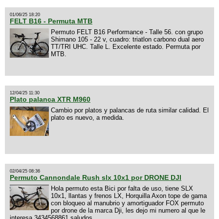
01/06/25 18:20
FELT B16 - Permuta MTB
Permuto FELT B16 Performance - Talle 56. con grupo
Shimano 105 - 22 v, cuadro: triatlon carbono dual aero
TT/TRI UHC. Talle L. Excelente estado. Permuta por
MTB.
12/04/25 11:30
Plato palanca XTR M960
Cambio por platos y palancas de ruta similar calidad. El
plato es nuevo, a medida.
02/04/25 08:36
Permuto Cannondale Rush slx 10x1 por DRONE DJI
Hola permuto esta Bici por falta de uso, tiene SLX
10x1, llantas y frenos LX, Horquilla Axon tope de gama
con bloqueo al manubrio y amortiguador FOX permuto
por drone de la marca Dji, les dejo mi numero al que le
interesa 3434568861 saludos