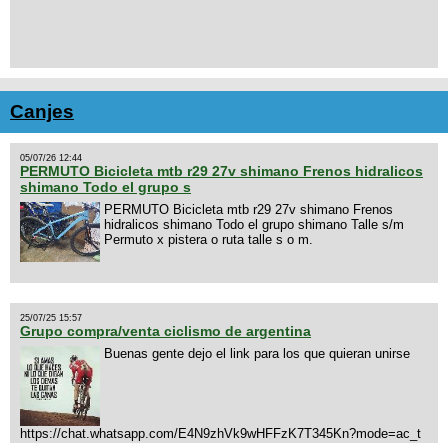
Canjes
05/07/26 12:44
PERMUTO Bicicleta mtb r29 27v shimano Frenos hidralicos
shimano Todo el grupo s
PERMUTO Bicicleta mtb r29 27v shimano Frenos
hidralicos shimano Todo el grupo shimano Talle s/m
Permuto x pistera o ruta talle s o m.
25/07/25 15:57
Grupo compra/venta ciclismo de argentina
Buenas gente dejo el link para los que quieran unirse
https://chat.whatsapp.com/E4N9zhVk9wHFFzK7T345Kn?mode=ac_t