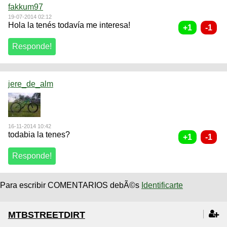
fakkum97
19-07-2014 02:12
Hola la tenés todavía me interesa!
jere_de_alm
16-11-2014 10:42
todabia la tenes?
Para escribir COMENTARIOS debÃ©s
Identificarte
MTBSTREETDIRT