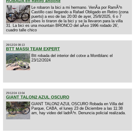
ROBADA en Retiro anoche
Le robaron la bici a mi hermano. VenÃ­a por RamÃ³n
Castillo casi llegando a Rafael Obligado en Retiro (zona
puerto) a eso de las 20:00 de ayer, 25/8/2025, 6 o 7
pibes lo tiraron de la bici y se la llevaron para la villa
31. La bici es una mountain BRONCO del aÃ±o 1996 rodado 26',
cuadro talle chico
26/12/24 08:13
BTT MASSI TEAM EXPERT
Btt robada del interior del cotxe a Montblanc el
23/12/2024
25/12/24 13:04
GIANT TALON2 AZUL OSCURO
GIANT TALON2 AZUL OSCURO Robada en Villa del
Parque, CABA, el lunes 23 de Diciembre a las 11:38
am, hay video del ladrÃ³n. Denuncia policial realizada.