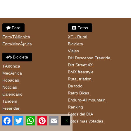
Foro
Fotos
Foro/TÃ©cnica
XC - Rural
Foro/MecÃ¡nica
Bicicleta
Viajes
Bicicleta
DH Descenso Freeride
Dirt Street 4X
TÃ©cnica
BMX freestyle
MecÃ¡nica
Ruta, triatlon
Robadas
De todo
Noticias
Retro Bikes
Calendario
Enduro-All mountain
Tandem
Ranking
Freerider
Fotos del DIA
Facebook
Twitter
WhatsApp
Pinterest
Email
X
Fotos mas votadas