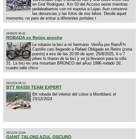
en Gral Rodriguez. Km 53 del Acceso oeste mientras
pedaleabamos con mi esposa a Lujan. Aun conservo
las denuncias y las fotos de mis bikes. Desde aquel
momento, no paro de entrar a diferentes portales t
26/08/25 00:42
ROBADA en Retiro anoche
Le robaron la bici a mi hermano. VenÃ­a por RamÃ³n
Castillo casi llegando a Rafael Obligado en Retiro (zona
puerto) a eso de las 20:00 de ayer, 25/8/2025, 6 o 7
pibes lo tiraron de la bici y se la llevaron para la villa
31. La bici es una mountain BRONCO del aÃ±o 1996 rodado 26',
cuadro talle chico
26/12/24 08:13
BTT MASSI TEAM EXPERT
Btt robada del interior del cotxe a Montblanc el
23/12/2024
25/12/24 13:04
GIANT TALON2 AZUL OSCURO