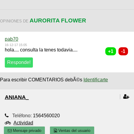
AURORITA FLOWER
OPINIONES DE
pab70
16-12-17 15:05
hola.... consulta la tenes todavia....
Para escribir COMENTARIOS debÃ©s
Identificarte
ANIANA_
Teléfono:
1564560020
Actividad
Mensaje privado
Ventas del usuario