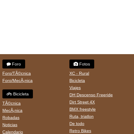
Foro
Fotos
Foro/TÃ©cnica
XC - Rural
Foro/MecÃ¡nica
Bicicleta
Viajes
Bicicleta
DH Descenso Freeride
Dirt Street 4X
TÃ©cnica
BMX freestyle
MecÃ¡nica
Ruta, triatlon
Robadas
De todo
Noticias
Retro Bikes
Calendario