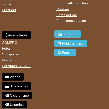
Enduro-All mountain
Tandem
Ranking
Freerider
Fotos del DIA
Fotos mas votadas
Subir foto
Avisos Venta
COMPRO
Publicar aviso
Fotos
Buscar
Categorias
Buscar
Permutas - CANJE
Videos
Bicicleterias
Cicloturismo
Usuarios