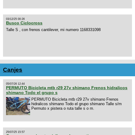
03/12/25 00:26
Busco Ciclocross
Talle S , con frenos cantilever, mi numero 1168331098
Canjes
05/07/26 12:44
PERMUTO Bicicleta mtb r29 27v shimano Frenos hidralicos
shimano Todo el grupo s
PERMUTO Bicicleta mtb r29 27v shimano Frenos
hidralicos shimano Todo el grupo shimano Talle s/m
Permuto x pistera o ruta talle s o m.
25/07/25 15:57