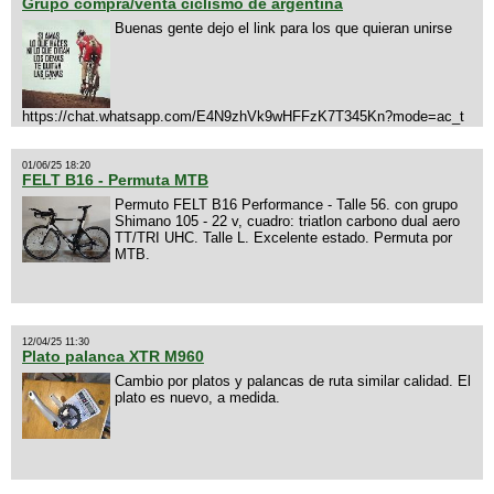
Grupo compra/venta ciclismo de argentina
Buenas gente dejo el link para los que quieran unirse
https://chat.whatsapp.com/E4N9zhVk9wHFFzK7T345Kn?mode=ac_t
01/06/25 18:20
FELT B16 - Permuta MTB
Permuto FELT B16 Performance - Talle 56. con grupo
Shimano 105 - 22 v, cuadro: triatlon carbono dual aero
TT/TRI UHC. Talle L. Excelente estado. Permuta por
MTB.
12/04/25 11:30
Plato palanca XTR M960
Cambio por platos y palancas de ruta similar calidad. El
plato es nuevo, a medida.