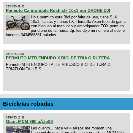
02/04/25 08:36
Permuto Cannondale Rush slx 10x1 por DRONE DJI
Hola permuto esta Bici por falta de uso, tiene SLX
10x1, llantas y frenos LX, Horquilla Axon tope de gama
con bloqueo al manubrio y amortiguador FOX permuto
por drone de la marca Dji, les dejo mi numero al que le
interesa 3434568861 saludos
26/02/25 13:54
PERMUTO MTB ENDURO X BICI DE TRIA O RUTERA
Permuto MTB ENDURO TALLE M BUSCO BICI DE TURA O
TRIATLON TALLE S.
Bicicletas robadas
24/10/25 12:31
Giant MCM 980 aÃ±o98
Les cuento... hace ya 4 aÃ±os me robaron una
Cannondale cujo 3 amarilla fluo y una Giant MCM 980