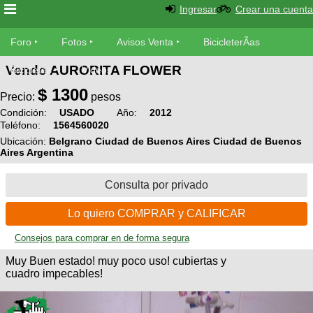
Ingresar
Crear una cuenta
Foro
Foro
Fotos
Avisos Venta
BicicleterÃ­as
Vendo AURORITA FLOWER
Foro
Bicicletas
Videos
Fotos
$
1300
TÃ©cnica
Precio:
pesos
Avisos
Condición:
USADO
Año:
2012
MecÃ¡nica
SUBÃ
Teléfono:
1564560020
Ventas
tu foto
Ubicación:
Belgrano Ciudad de Buenos Aires Ciudad de Buenos
Aires Argentina
BicicleterÃ­
Galeria
SUBÃ
as
Consulta por privado
tu
XC
aviso
Bicicletas
Lo quiero COMPRAR y CALIFICAR
Bicicletas
Consejos para comprar en de forma segura
Buscar
Viajes
Videos
Muy Buen estado! muy poco uso! cubiertas y
Bicicletas
Ultimos
Descenso
cuadro impecables!
Cicloturismo
Tandem
Fotos
Dirt
Freerider