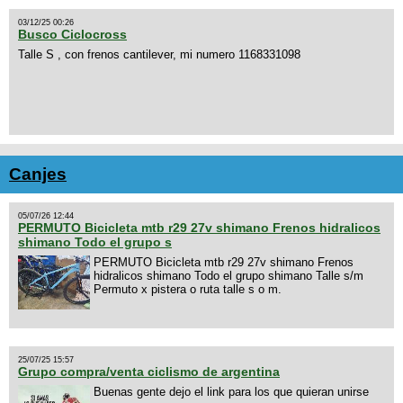
03/12/25 00:26
Busco Ciclocross
Talle S , con frenos cantilever, mi numero 1168331098
Canjes
05/07/26 12:44
PERMUTO Bicicleta mtb r29 27v shimano Frenos hidralicos
shimano Todo el grupo s
PERMUTO Bicicleta mtb r29 27v shimano Frenos
hidralicos shimano Todo el grupo shimano Talle s/m
Permuto x pistera o ruta talle s o m.
25/07/25 15:57
Grupo compra/venta ciclismo de argentina
Buenas gente dejo el link para los que quieran unirse