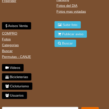
Freerider
Fotos del DIA
Fotos mas votadas
Subir foto
Avisos Venta
COMPRO
Publicar aviso
Fotos
Buscar
Categorias
Buscar
Permutas - CANJE
Videos
Bicicleterias
Cicloturismo
Usuarios