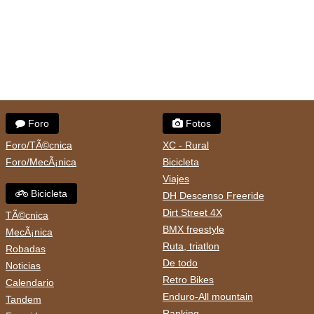
Foro
Fotos
Foro/TÃ©cnica
XC - Rural
Foro/MecÃ¡nica
Bicicleta
Viajes
Bicicleta
DH Descenso Freeride
Dirt Street 4X
TÃ©cnica
BMX freestyle
MecÃ¡nica
Ruta, triatlon
Robadas
De todo
Noticias
Retro Bikes
Calendario
Enduro-All mountain
Tandem
Ranking