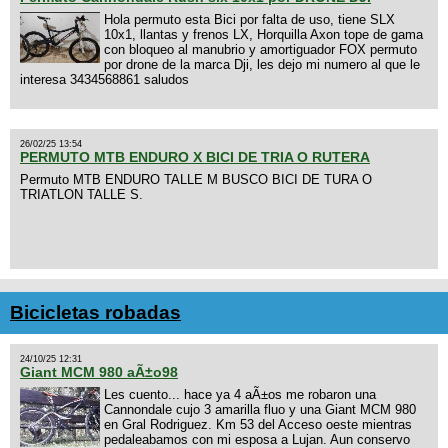
Hola permuto esta Bici por falta de uso, tiene SLX
10x1, llantas y frenos LX, Horquilla Axon tope de gama
con bloqueo al manubrio y amortiguador FOX permuto
por drone de la marca Dji, les dejo mi numero al que le
interesa 3434568861 saludos
26/02/25 13:54
PERMUTO MTB ENDURO X BICI DE TRIA O RUTERA
Permuto MTB ENDURO TALLE M BUSCO BICI DE TURA O
TRIATLON TALLE S.
Bicicletas robadas
24/10/25 12:31
Giant MCM 980 aÃ±o98
Les cuento... hace ya 4 aÃ±os me robaron una
Cannondale cujo 3 amarilla fluo y una Giant MCM 980
en Gral Rodriguez. Km 53 del Acceso oeste mientras
pedaleabamos con mi esposa a Lujan. Aun conservo