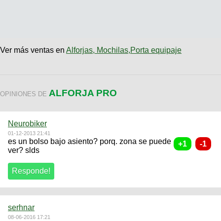
Ver más ventas en
Alforjas, Mochilas,Porta equipaje
ALFORJA PRO
OPINIONES DE
Neurobiker
01-12-2013 21:41
es un bolso bajo asiento? porq. zona se puede
ver? slds
serhnar
08-06-2016 17:21