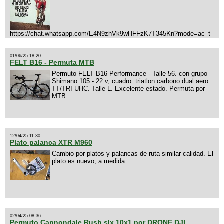
https://chat.whatsapp.com/E4N9zhVk9wHFFzK7T345Kn?mode=ac_t
01/06/25 18:20
FELT B16 - Permuta MTB
Permuto FELT B16 Performance - Talle 56. con grupo
Shimano 105 - 22 v, cuadro: triatlon carbono dual aero
TT/TRI UHC. Talle L. Excelente estado. Permuta por
MTB.
12/04/25 11:30
Plato palanca XTR M960
Cambio por platos y palancas de ruta similar calidad. El
plato es nuevo, a medida.
02/04/25 08:36
Permuto Cannondale Rush slx 10x1 por DRONE DJI