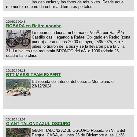
las denuncias y las fotos de mis bikes. Desde aquel
momento, no paro de entrar a diferentes portales t
26/08/25 00:42
ROBADA en Retiro anoche
Le robaron la bici a mi hermano. VenÃ­a por RamÃ³n
Castillo casi llegando a Rafael Obligado en Retiro (zona
puerto) a eso de las 20:00 de ayer, 25/8/2025, 6 o 7
pibes lo tiraron de la bici y se la llevaron para la villa
31. La bici es una mountain BRONCO del aÃ±o 1996 rodado 26',
cuadro talle chico
26/12/24 08:13
BTT MASSI TEAM EXPERT
Btt robada del interior del cotxe a Montblanc el
23/12/2024
25/12/24 13:04
GIANT TALON2 AZUL OSCURO
GIANT TALON2 AZUL OSCURO Robada en Villa del
Parque, CABA, el lunes 23 de Diciembre a las 11:38