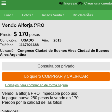
Ingresar
Crear una cuenta
Foro
Foro
Fotos
Avisos Venta
BicicleterÃ­as
Vendo Alforja PRO
Foro
Bicicletas
Videos
Fotos
$
170
TÃ©cnica
Precio:
pesos
Avisos
Condición:
USADO
Año:
2013
MecÃ¡nica
SUBÃ
Teléfono:
1167921688
Ventas
tu foto
Ubicación:
Congreso Ciudad de Buenos Aires Ciudad de Buenos
Aires Argentina
BicicleterÃ­
Galeria
SUBÃ
as
Consulta por privado
tu
XC
aviso
Bicicletas
Lo quiero COMPRAR y CALIFICAR
Bicicletas
Consejos para comprar en de forma segura
Buscar
Viajes
Videos
Vendo la alforja PRO, impecable poco uso
Bicicletas
Ultimos
Descenso
la pague nueva 250 pesos la vendo en 170.
Cicloturismo
Perdon por la calidad de las fotos!
Tandem
Fotos
Dirt
Saludos!
Freerider