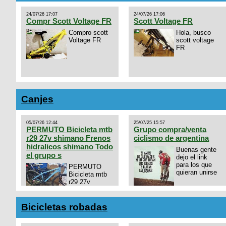
24/07/26 17:07
24/07/26 17:06
Compr Scott Voltage FR
Scott Voltage FR
Compro scott
Hola, busco
Voltage FR
scott voltage
FR
Canjes
05/07/26 12:44
25/07/25 15:57
PERMUTO Bicicleta mtb
Grupo compra/venta
r29 27v shimano Frenos
ciclismo de argentina
hidralicos shimano Todo
Buenas gente
el grupo s
dejo el link
para los que
PERMUTO
quieran unirse
Bicicleta mtb
r29 27v
shimano
https://chat.whatsapp.com/
Frenos hidralicos shimano
mode=ac_t
Todo el grupo shimano Talle
Bicicletas robadas
s/m Permuto x pistera o ruta
talle s o m.