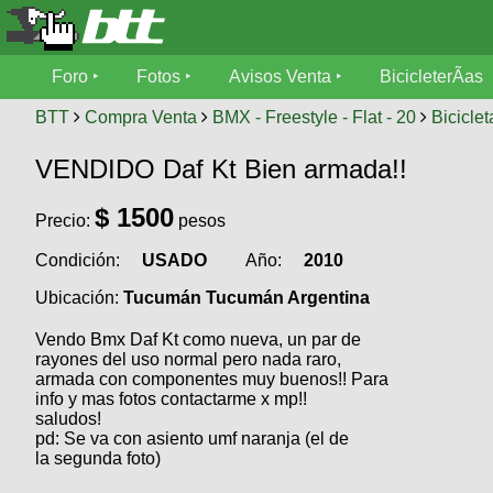
Foro
Foro
Fotos
Avisos Venta
BicicleterÃ­as
Foro
Fotos
BTT
Compra Venta
BMX - Freestyle - Flat - 20
Biciclet
TÃ©cnica
VENDIDO Daf Kt Bien armada!!
Avisos
MecÃ¡nica
SUBÃ
Ventas
$
1500
Precio:
pesos
tu foto
Condición:
USADO
Año:
2010
BicicleterÃ­
Galeria
SUBÃ
as
Ubicación:
Tucumán Tucumán Argentina
tu
XC
aviso
Bicicletas
Vendo Bmx Daf Kt como nueva, un par de
Bicicletas
rayones del uso normal pero nada raro,
armada con componentes muy buenos!! Para
Buscar
Viajes
Videos
info y mas fotos contactarme x mp!!
Bicicletas
saludos!
Ultimos
Descenso
pd: Se va con asiento umf naranja (el de
Cicloturismo
Tandem
la segunda foto)
Fotos
Dirt
Freerider