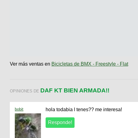
Ver más ventas en
Bicicletas de BMX - Freestyle - Flat
DAF KT BIEN ARMADA!!
OPINIONES DE
bobit
hola todabia l tenes?? me interesa!