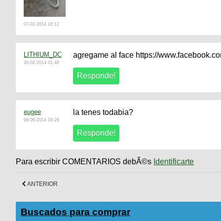
07-02-2014 16:12
LITHIUM_DC
agregame al face https://www.facebook.co
26-02-2014 01:48
eugee
la tenes todabia?
09-06-2014 16:26
Para escribir COMENTARIOS debÃ©s
Identificarte
ANTERIOR
Buscados para comprar