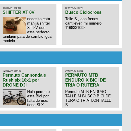
19/04/26 09:40
03/12/25 00:26
SHIFTER XT 8V
Busco Ciclocross
necesito esta
Talle S , con frenos
manija/shifter
cantilever, mi numero
XT 8V que
1168331098
este perfecto,
tambien pata de cambio igual
modelo
02/04/25 08:36
26/02/25 13:54
Permuto Cannondale
PERMUTO MTB
Rush slx 10x1 por
ENDURO X BICI DE
DRONE DJI
TRIA O RUTERA
Hola permuto
Permuto MTB ENDURO
esta Bici por
TALLE M BUSCO BICI DE
falta de uso,
TURA O TRIATLON TALLE
tiene SLX
S.
10x1, llantas y frenos LX,
Horquilla Axon tope de gama
con bloqueo al manubrio y
amortiguador FOX permuto
por drone de la marca Dji, les