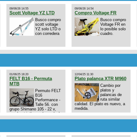
09/06/26 14:55
09/06/26 14:54
Scott Voltage YZ LTD
Compro Voltage FR
Busco compro
Busco compro
scott voltage
Voltage FR en
YZ solo LTD o
lo posible solo
con corredera
cuadro.
01/06/25 18:20
12/04/25 11:30
FELT B16 - Permuta
Plato palanca XTR M960
MTB
Cambio por
platos y
Permuto FELT
palancas de
B16
ruta similar
Performance -
calidad. El plato es nuevo, a
Talle 56. con
medida.
grupo Shimano 105 - 22 v,
cuadro: triatlon carbono dual
E4N9zhVk9wHFFzK7T345Kn?
aero TT/TRI UHC. Talle L.
Excelente estado. Permuta
por MTB.