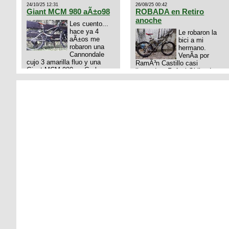
24/10/25 12:31
26/08/25 00:42
Giant MCM 980 aÃ±o98
ROBADA en Retiro
anoche
Les cuento...
hace ya 4
Le robaron la
aÃ±os me
bici a mi
robaron una
hermano.
Cannondale
VenÃ­a por
cujo 3 amarilla fluo y una
RamÃ³n Castillo casi
Giant MCM 980 en Gral
llegando a Rafael Obligado en
Rodriguez. Km 53 del Acceso
Retiro (zona puerto) a eso de
oeste mientras
las 20:00 de ayer, 25/8/2025,
pedaleabamos con mi esposa
6 o 7 pibes lo tiraron de la
a Lujan. Aun conservo las
bici y se la llevaron para la
denuncias y las fotos de mis
villa 31. La bici es una
bikes. Desde aquel momento,
mountain BRONCO del aÃ±o
no paro de entrar a diferentes
1996 rodado 26', cuadro talle
portales t
chico