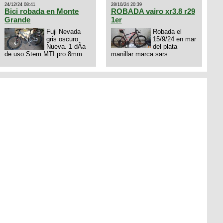
dejo mi numero al que le
24/12/24 08:41
28/10/24 20:39
interesa 3434568861 saludos
Bici robada en Monte
ROBADA vairo xr3.8 r29
Grande
1er
Fuji Nevada
Robada el
gris oscuro.
15/9/24 en mar
Nueva. 1 dÃ­a
del plata
de uso Stem MTI pro 8mm
manillar marca sars