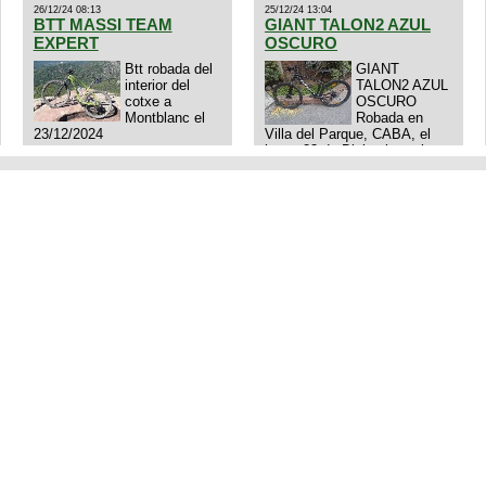
26/12/24 08:13
25/12/24 13:04
BTT MASSI TEAM
GIANT TALON2 AZUL
EXPERT
OSCURO
Btt robada del
GIANT
interior del
TALON2 AZUL
cotxe a
OSCURO
Montblanc el
Robada en
23/12/2024
Villa del Parque, CABA, el
lunes 23 de Diciembre a las
11:38 am, hay video del
ladrÃ³n. Denuncia policial
realizada.