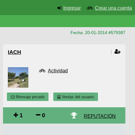
Ingresar
Crear una cuenta
Fecha: 20-01-2014 #579387
IACH
Actividad
Mensaje privado
Ventas del usuario
1
0
REPUTACIÓN