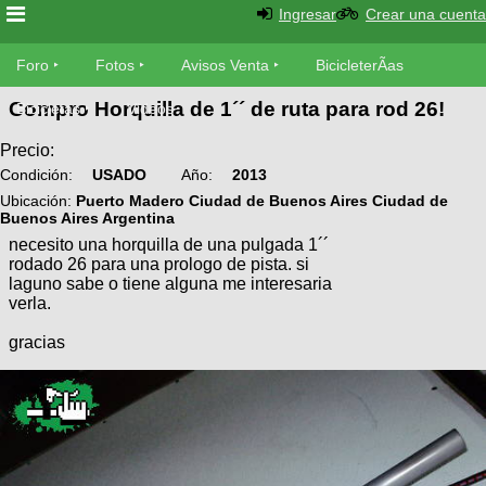
Ingresar
Crear una cuenta
Foro
Foro
Fotos
Avisos Venta
BicicleterÃ­as
Compro Horquilla de 1´´ de ruta para rod 26!
Foro
Bicicletas
Videos
Fotos
TÃ©cnica
Precio:
Avisos
Condición:
USADO
Año:
2013
MecÃ¡nica
SUBÃ
Ventas
Ubicación:
Puerto Madero Ciudad de Buenos Aires Ciudad de
Buenos Aires Argentina
tu foto
necesito una horquilla de una pulgada 1´´
BicicleterÃ­
rodado 26 para una prologo de pista. si
Galeria
SUBÃ
as
laguno sabe o tiene alguna me interesaria
verla.
tu
XC
aviso
Bicicletas
gracias
Bicicletas
Buscar
Viajes
Videos
Bicicletas
Ultimos
Descenso
Cicloturismo
Tandem
Fotos
Dirt
Freerider