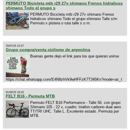
PERMUTO Bicicleta mtb r29 27v shimano Frenos hidralicos
shimano Todo el grupo s
PERMUTO Bicicleta mtb r29 27v shimano Frenos
hidralicos shimano Todo el grupo shimano Talle s/m
Permuto x pistera o ruta talle s o m.
25/07/25 15:57
Grupo compra/venta ciclismo de argentina
Buenas gente dejo el link para los que quieran unirse
https://chat.whatsapp.com/E4N9zhVk9wHFFzK7T345Kn?mode=ac_t
01/06/25 18:20
FELT B16 - Permuta MTB
Permuto FELT B16 Performance - Talle 56. con grupo
Shimano 105 - 22 v, cuadro: triatlon carbono dual aero
TT/TRI UHC. Talle L. Excelente estado. Permuta por
MTB.