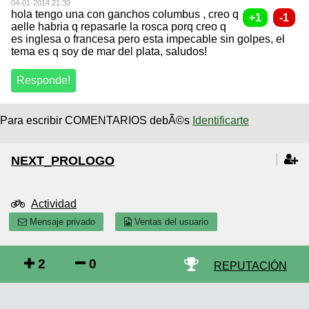
04-01-2014 21:39
hola tengo una con ganchos columbus , creo q
aelle habria q repasarle la rosca porq creo q
es inglesa o francesa pero esta impecable sin golpes, el
tema es q soy de mar del plata, saludos!
Para escribir COMENTARIOS debÃ©s
Identificarte
NEXT_PROLOGO
Actividad
Mensaje privado
Ventas del usuario
2
0
REPUTACIÓN