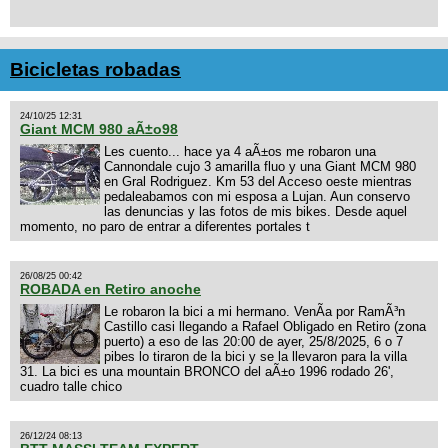
Bicicletas robadas
24/10/25 12:31
Giant MCM 980 aÃ±o98
Les cuento... hace ya 4 aÃ±os me robaron una
Cannondale cujo 3 amarilla fluo y una Giant MCM 980
en Gral Rodriguez. Km 53 del Acceso oeste mientras
pedaleabamos con mi esposa a Lujan. Aun conservo
las denuncias y las fotos de mis bikes. Desde aquel
momento, no paro de entrar a diferentes portales t
26/08/25 00:42
ROBADA en Retiro anoche
Le robaron la bici a mi hermano. VenÃ­a por RamÃ³n
Castillo casi llegando a Rafael Obligado en Retiro (zona
puerto) a eso de las 20:00 de ayer, 25/8/2025, 6 o 7
pibes lo tiraron de la bici y se la llevaron para la villa
31. La bici es una mountain BRONCO del aÃ±o 1996 rodado 26',
cuadro talle chico
26/12/24 08:13