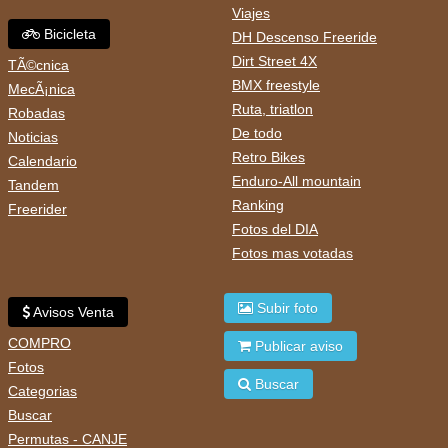
Viajes
Bicicleta
DH Descenso Freeride
Dirt Street 4X
TÃ©cnica
BMX freestyle
MecÃ¡nica
Ruta, triatlon
Robadas
De todo
Noticias
Retro Bikes
Calendario
Enduro-All mountain
Tandem
Ranking
Freerider
Fotos del DIA
Fotos mas votadas
Subir foto
Avisos Venta
COMPRO
Publicar aviso
Fotos
Buscar
Categorias
Buscar
Permutas - CANJE