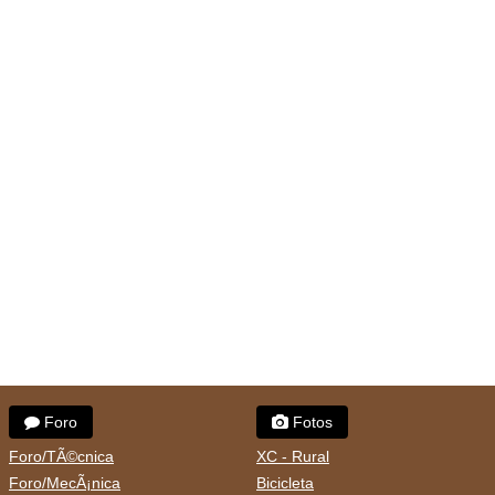
Foro
Fotos
Foro/TÃ©cnica
XC - Rural
Foro/MecÃ¡nica
Bicicleta