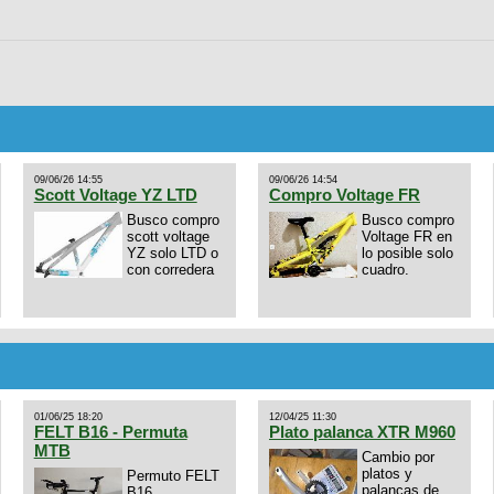
09/06/26 14:55
09/06/26 14:54
Scott Voltage YZ LTD
Compro Voltage FR
Busco compro
Busco compro
scott voltage
Voltage FR en
YZ solo LTD o
lo posible solo
con corredera
cuadro.
01/06/25 18:20
12/04/25 11:30
FELT B16 - Permuta
Plato palanca XTR M960
MTB
Cambio por
platos y
Permuto FELT
palancas de
B16