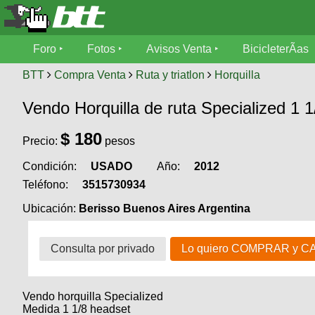
Foro
Foro
Fotos
Avisos Venta
BicicleterÃ­as
Foro
Fotos
BTT
Compra Venta
Ruta y triatlon
Horquilla
TÃ©cnica
Vendo Horquilla de ruta Specialized 1 1
Avisos
MecÃ¡nica
SUBÃ
Ventas
$
180
Precio:
pesos
tu foto
Condición:
USADO
Año:
2012
BicicleterÃ­
Galeria
SUBÃ
as
Teléfono:
3515730934
tu
XC
Ubicación:
Berisso Buenos Aires Argentina
aviso
Bicicletas
Bicicletas
Buscar
Consulta por privado
Lo quiero COMPRAR y C
Viajes
Videos
Bicicletas
Ultimos
Descenso
Cicloturismo
Tandem
Fotos
Vendo horquilla Specialized
Dirt
Medida 1 1/8 headset
Freerider