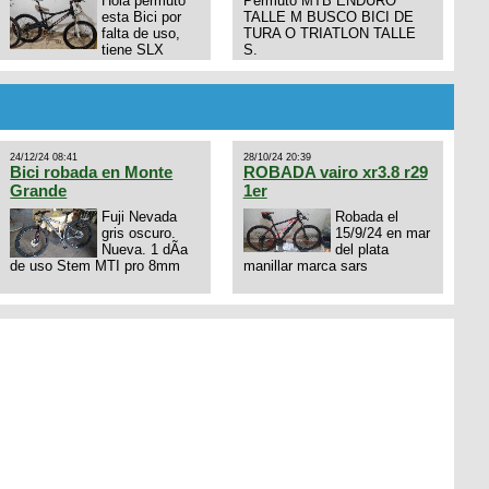
Hola permuto
Permuto MTB ENDURO
esta Bici por
TALLE M BUSCO BICI DE
falta de uso,
TURA O TRIATLON TALLE
tiene SLX
S.
10x1, llantas y frenos LX,
Horquilla Axon tope de gama
con bloqueo al manubrio y
amortiguador FOX permuto
por drone de la marca Dji, les
dejo mi numero al que le
24/12/24 08:41
28/10/24 20:39
interesa 3434568861 saludos
Bici robada en Monte
ROBADA vairo xr3.8 r29
Grande
1er
Fuji Nevada
Robada el
gris oscuro.
15/9/24 en mar
Nueva. 1 dÃ­a
del plata
de uso Stem MTI pro 8mm
manillar marca sars