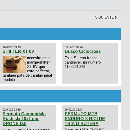
SIGUIENTE
19/04/26 09:40
03/12/25 00:26
SHIFTER XT 8V
Busco Ciclocross
necesito esta
Talle S , con frenos
manija/shifter
cantilever, mi numero
XT 8V que
1168331098
este perfecto,
tambien pata de cambio igual
modelo
02/04/25 08:36
26/02/25 13:54
Permuto Cannondale
PERMUTO MTB
Rush slx 10x1 por
ENDURO X BICI DE
DRONE DJI
TRIA O RUTERA