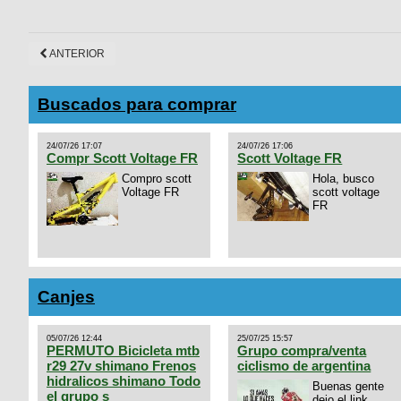
ANTERIOR
Buscados para comprar
24/07/26 17:07
24/07/26 17:06
Compr Scott Voltage FR
Scott Voltage FR
Compro scott
Hola, busco
Voltage FR
scott voltage
FR
Canjes
05/07/26 12:44
25/07/25 15:57
PERMUTO Bicicleta mtb
Grupo compra/venta
r29 27v shimano Frenos
ciclismo de argentina
hidralicos shimano Todo
Buenas gente
el grupo s
dejo el link