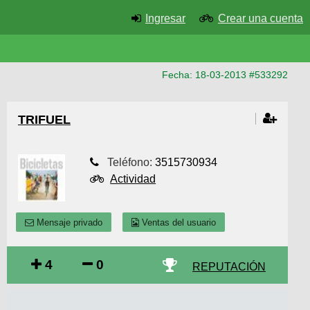
Ingresar
Crear una cuenta
Fecha: 18-03-2013 #533292
TRIFUEL
Teléfono:
3515730934
Actividad
Mensaje privado
Ventas del usuario
4
0
REPUTACIÓN