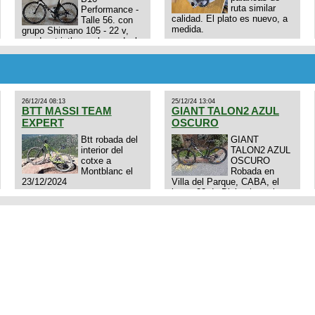
ruta similar
Performance -
calidad. El plato es nuevo, a
Talle 56. con
medida.
grupo Shimano 105 - 22 v,
cuadro: triatlon carbono dual
E4N9zhVk9wHFFzK7T345Kn?
aero TT/TRI UHC. Talle L.
Excelente estado. Permuta
por MTB.
26/12/24 08:13
25/12/24 13:04
BTT MASSI TEAM
GIANT TALON2 AZUL
EXPERT
OSCURO
Btt robada del
GIANT
interior del
TALON2 AZUL
cotxe a
OSCURO
Montblanc el
Robada en
23/12/2024
Villa del Parque, CABA, el
lunes 23 de Diciembre a las
11:38 am, hay video del
ladrÃ³n. Denuncia policial
realizada.