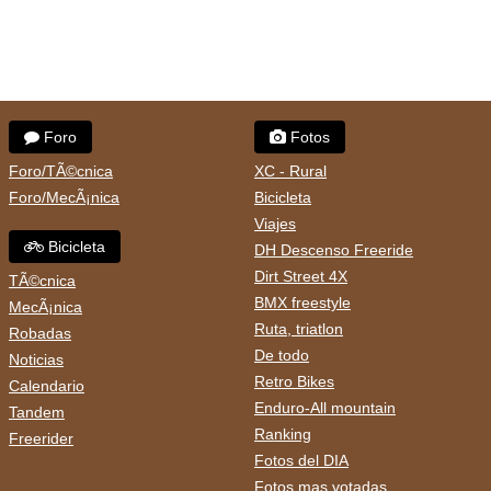
Foro
Fotos
Foro/TÃ©cnica
XC - Rural
Foro/MecÃ¡nica
Bicicleta
Viajes
Bicicleta
DH Descenso Freeride
Dirt Street 4X
TÃ©cnica
BMX freestyle
MecÃ¡nica
Ruta, triatlon
Robadas
De todo
Noticias
Retro Bikes
Calendario
Enduro-All mountain
Tandem
Ranking
Freerider
Fotos del DIA
Fotos mas votadas