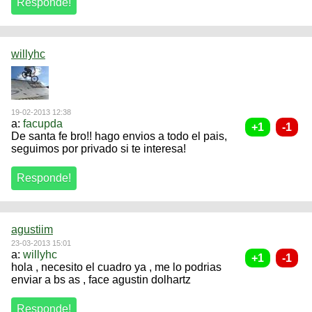
willyhc
19-02-2013 12:38
a:
facupda
De santa fe bro!! hago envios a todo el pais,
seguimos por privado si te interesa!
agustiim
23-03-2013 15:01
a:
willyhc
hola , necesito el cuadro ya , me lo podrias
enviar a bs as , face agustin dolhartz