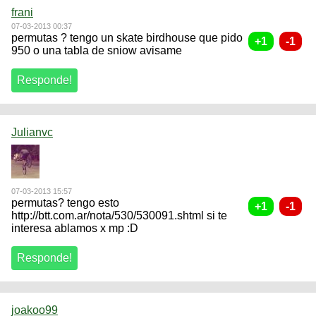
frani
07-03-2013 00:37
permutas ? tengo un skate birdhouse que pido
950 o una tabla de sniow avisame
Julianvc
07-03-2013 15:57
permutas? tengo esto
http://btt.com.ar/nota/530/530091.shtml si te
interesa ablamos x mp :D
joakoo99