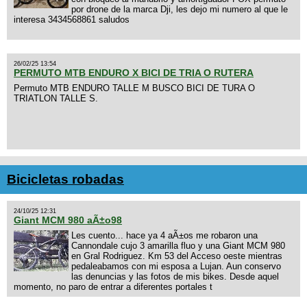
por drone de la marca Dji, les dejo mi numero al que le
interesa 3434568861 saludos
26/02/25 13:54
PERMUTO MTB ENDURO X BICI DE TRIA O RUTERA
Permuto MTB ENDURO TALLE M BUSCO BICI DE TURA O
TRIATLON TALLE S.
Bicicletas robadas
24/10/25 12:31
Giant MCM 980 aÃ±o98
Les cuento... hace ya 4 aÃ±os me robaron una
Cannondale cujo 3 amarilla fluo y una Giant MCM 980
en Gral Rodriguez. Km 53 del Acceso oeste mientras
pedaleabamos con mi esposa a Lujan. Aun conservo
las denuncias y las fotos de mis bikes. Desde aquel
momento, no paro de entrar a diferentes portales t