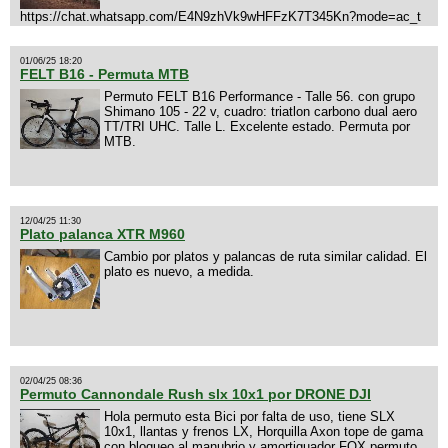
https://chat.whatsapp.com/E4N9zhVk9wHFFzK7T345Kn?mode=ac_t
01/06/25 18:20
FELT B16 - Permuta MTB
Permuto FELT B16 Performance - Talle 56. con grupo
Shimano 105 - 22 v, cuadro: triatlon carbono dual aero
TT/TRI UHC. Talle L. Excelente estado. Permuta por
MTB.
12/04/25 11:30
Plato palanca XTR M960
Cambio por platos y palancas de ruta similar calidad. El
plato es nuevo, a medida.
02/04/25 08:36
Permuto Cannondale Rush slx 10x1 por DRONE DJI
Hola permuto esta Bici por falta de uso, tiene SLX
10x1, llantas y frenos LX, Horquilla Axon tope de gama
con bloqueo al manubrio y amortiguador FOX permuto