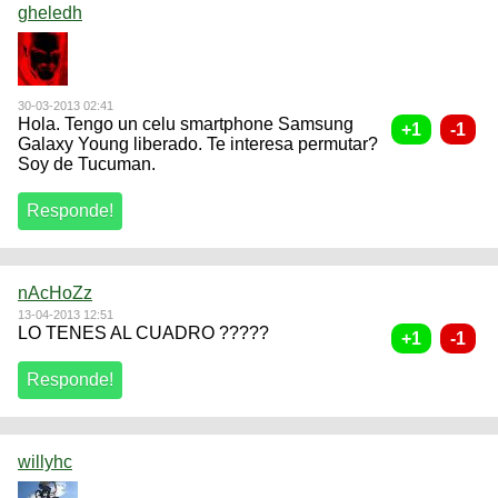
gheledh
30-03-2013 02:41
Hola. Tengo un celu smartphone Samsung
Galaxy Young liberado. Te interesa permutar?
Soy de Tucuman.
nAcHoZz
13-04-2013 12:51
LO TENES AL CUADRO ?????
willyhc