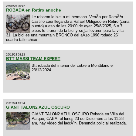
26/08/25 00:42
ROBADA en Retiro anoche
Le robaron la bici a mi hermano. VenÃ­a por RamÃ³n
Castillo casi llegando a Rafael Obligado en Retiro (zona
puerto) a eso de las 20:00 de ayer, 25/8/2025, 6 o 7
pibes lo tiraron de la bici y se la llevaron para la villa
31. La bici es una mountain BRONCO del aÃ±o 1996 rodado 26',
cuadro talle chico
26/12/24 08:13
BTT MASSI TEAM EXPERT
Btt robada del interior del cotxe a Montblanc el
23/12/2024
25/12/24 13:04
GIANT TALON2 AZUL OSCURO
GIANT TALON2 AZUL OSCURO Robada en Villa del
Parque, CABA, el lunes 23 de Diciembre a las 11:38
am, hay video del ladrÃ³n. Denuncia policial realizada.