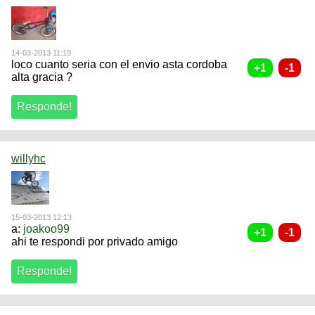
14-03-2013 11:19
loco cuanto seria con el envio asta cordoba
alta gracia ?
willyhc
15-03-2013 12:13
a:
joakoo99
ahi te respondi por privado amigo