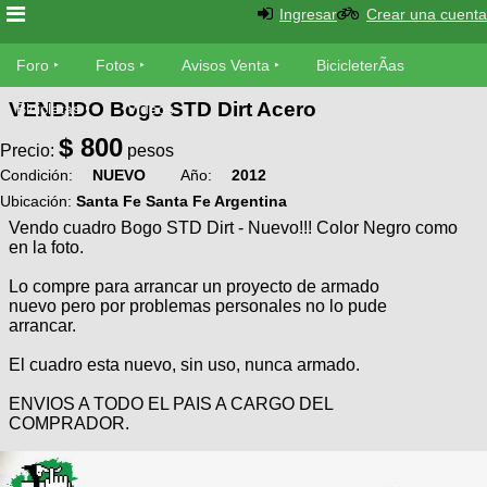
Ingresar
Crear una cuenta
Foro
Foro
Fotos
Avisos Venta
BicicleterÃ­as
VENDIDO Bogo STD Dirt Acero
Foro
Bicicletas
Videos
Fotos
$
800
TÃ©cnica
Precio:
pesos
Avisos
Condición:
NUEVO
Año:
2012
MecÃ¡nica
SUBÃ
Ventas
Ubicación:
Santa Fe Santa Fe Argentina
tu foto
Vendo cuadro Bogo STD Dirt - Nuevo!!! Color Negro como
en la foto.
BicicleterÃ­
Galeria
SUBÃ
as
Lo compre para arrancar un proyecto de armado
nuevo pero por problemas personales no lo pude
tu
XC
arrancar.
aviso
Bicicletas
Bicicletas
El cuadro esta nuevo, sin uso, nunca armado.
Buscar
Viajes
Videos
ENVIOS A TODO EL PAIS A CARGO DEL
Bicicletas
Ultimos
COMPRADOR.
Descenso
Cicloturismo
Tandem
Fotos
Dirt
Freerider