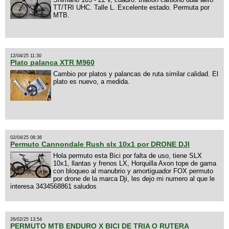
TT/TRI UHC. Talle L. Excelente estado. Permuta por
MTB.
12/04/25 11:30
Plato palanca XTR M960
Cambio por platos y palancas de ruta similar calidad. El
plato es nuevo, a medida.
02/04/25 08:36
Permuto Cannondale Rush slx 10x1 por DRONE DJI
Hola permuto esta Bici por falta de uso, tiene SLX
10x1, llantas y frenos LX, Horquilla Axon tope de gama
con bloqueo al manubrio y amortiguador FOX permuto
por drone de la marca Dji, les dejo mi numero al que le
interesa 3434568861 saludos
26/02/25 13:54
PERMUTO MTB ENDURO X BICI DE TRIA O RUTERA