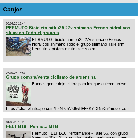
Canjes
05/07/26 12:44
PERMUTO Bicicleta mtb r29 27v shimano Frenos hidralicos
shimano Todo el grupo s
PERMUTO Bicicleta mtb r29 27v shimano Frenos
hidralicos shimano Todo el grupo shimano Talle s/m
Permuto x pistera o ruta talle s o m.
25/07/25 15:57
Grupo compra/venta ciclismo de argentina
Buenas gente dejo el link para los que quieran unirse
https://chat.whatsapp.com/E4N9zhVk9wHFFzK7T345Kn?mode=ac_t
01/06/25 18:20
FELT B16 - Permuta MTB
Permuto FELT B16 Performance - Talle 56. con grupo
Shimano 105 - 22 v, cuadro: triatlon carbono dual aero