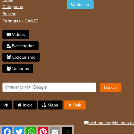
Buscar
Categorias
Buscar
Permutas - CANJE
Videos
Bicicleterias
Cicloturismo
Usuarios
Buscar
Inicio
Mapa
Salir
webmaster@btt.com.ar
Facebook
Twitter
WhatsApp
Pinterest
Email
X