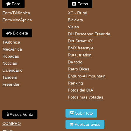
Foro
Fotos
Foro/TÃ©cnica
XC - Rural
Foro/MecÃ¡nica
Bicicleta
Viajes
Bicicleta
DH Descenso Freeride
Dirt Street 4X
TÃ©cnica
BMX freestyle
MecÃ¡nica
Ruta, triatlon
Robadas
De todo
Noticias
Retro Bikes
Calendario
Enduro-All mountain
Tandem
Ranking
Freerider
Fotos del DIA
Fotos mas votadas
Subir foto
Avisos Venta
COMPRO
Publicar aviso
Fotos