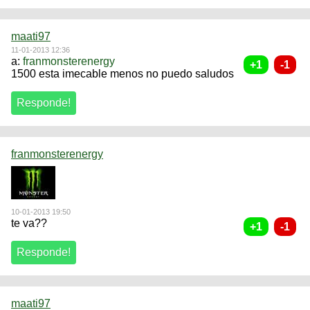
maati97
11-01-2013 12:36
a:
franmonsterenergy
1500 esta imecable menos no puedo saludos
franmonsterenergy
10-01-2013 19:50
te va??
maati97