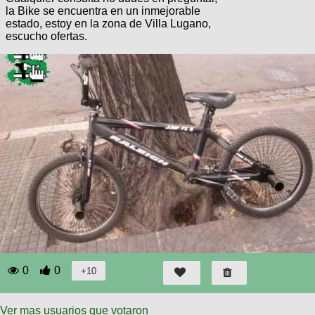
Categorias
BMX
Salidas
Usuarios
la Bike se encuentra en un inmejorable
TÃ©cnica
estado, estoy en la zona de Villa Lugano,
COMPRO
Ruta,
Operadores
escucho ofertas.
triatlon
de
MecÃ¡nica
Ãšltimos
CANJE
cicloturismo
De
Robadas
Buscar
Mi
todo
Relatos
ReputaciÃ³n
Noticias
de
Mis
Retro
viajes
Amigos
Mis
Calendario
Compras
Enduro
Foro
Actividad
de
de
Mis
viajes
Amigos
Ventas
Ranking
Fotos
del
DÃA
Fotos
0
0
mas
votadas
Ver mas usuarios que votaron