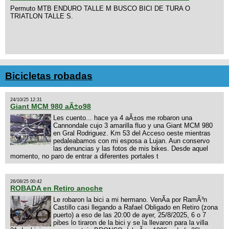
Permuto MTB ENDURO TALLE M BUSCO BICI DE TURA O
TRIATLON TALLE S.
Bicicletas robadas
24/10/25 12:31
Giant MCM 980 aÃ±o98
Les cuento... hace ya 4 aÃ±os me robaron una
Cannondale cujo 3 amarilla fluo y una Giant MCM 980
en Gral Rodriguez. Km 53 del Acceso oeste mientras
pedaleabamos con mi esposa a Lujan. Aun conservo
las denuncias y las fotos de mis bikes. Desde aquel
momento, no paro de entrar a diferentes portales t
26/08/25 00:42
ROBADA en Retiro anoche
Le robaron la bici a mi hermano. VenÃ­a por RamÃ³n
Castillo casi llegando a Rafael Obligado en Retiro (zona
puerto) a eso de las 20:00 de ayer, 25/8/2025, 6 o 7
pibes lo tiraron de la bici y se la llevaron para la villa