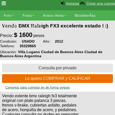
Ingresar
Crear una cuenta
Foro
Foro
Fotos
Avisos Venta
BicicleterÃ­as
Vendo BMX Raleigh FX3 excelente estado ! :)
Foro
Bicicletas
Videos
Fotos
$
1600
TÃ©cnica
Precio:
pesos
Avisos
Condición:
USADO
Año:
2012
MecÃ¡nica
SUBÃ
Teléfono:
35329865
Ventas
tu foto
Ubicación:
Villa Lugano Ciudad de Buenos Aires Ciudad de
Buenos Aires Argentina
BicicleterÃ­
Galeria
SUBÃ
as
Consulta por privado
tu
XC
aviso
Bicicletas
Lo quiero COMPRAR y CALIFICAR
Bicicletas
Consejos para comprar en de forma segura
Buscar
Viajes
Videos
Vendo exlente bmx raleigh fx3 totalmente
Bicicletas
Ultimos
Descenso
original con plato palanca 3 piezas,
Cicloturismo
frenos v-brake, cubiertas asfalto, pedales
Tandem
Fotos
Dirt
de acero, horquilla de acero, y pedalines.
Cualquier consulta no dudes en preguntar,
Freerider