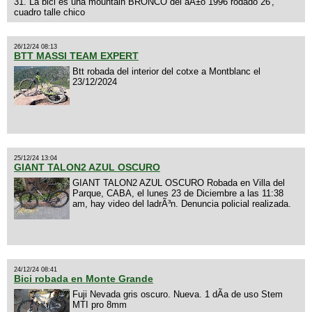
31. La bici es una mountain BRONCO del aÃ±o 1996 rodado 26',
cuadro talle chico
26/12/24 08:13
BTT MASSI TEAM EXPERT
Btt robada del interior del cotxe a Montblanc el
23/12/2024
25/12/24 13:04
GIANT TALON2 AZUL OSCURO
GIANT TALON2 AZUL OSCURO Robada en Villa del
Parque, CABA, el lunes 23 de Diciembre a las 11:38
am, hay video del ladrÃ³n. Denuncia policial realizada.
24/12/24 08:41
Bici robada en Monte Grande
Fuji Nevada gris oscuro. Nueva. 1 dÃ­a de uso Stem
MTI pro 8mm