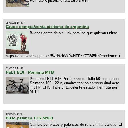
Permuto x pistera o ruta talle s o m.
25/07/25 15:57
Grupo compra/venta ciclismo de argentina
Buenas gente dejo el link para los que quieran unirse
https://chat.whatsapp.com/E4N9zhVk9wHFFzK7T345Kn?mode=ac_t
01/06/25 18:20
FELT B16 - Permuta MTB
Permuto FELT B16 Performance - Talle 56. con grupo
Shimano 105 - 22 v, cuadro: triatlon carbono dual aero
TT/TRI UHC. Talle L. Excelente estado. Permuta por
MTB.
12/04/25 11:30
Plato palanca XTR M960
Cambio por platos y palancas de ruta similar calidad. El