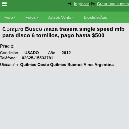
Ingresar
Crear una cuenta
Foro
Foro
Fotos
Avisos Venta
BicicleterÃ­as
Compro Busco maza trasera single speed mtb
Foro
Bicicletas
Videos
Fotos
para disco 6 tornillos, pago hasta $500
TÃ©cnica
Avisos
Precio:
MecÃ¡nica
SUBÃ
Ventas
Condición:
USADO
Año:
2012
Teléfono:
02625-15533781
tu foto
Ubicación:
Quilmes Oeste Quilmes Buenos Aires Argentina
BicicleterÃ­
Galeria
SUBÃ
as
tu
XC
aviso
Bicicletas
Bicicletas
Buscar
Viajes
Videos
Bicicletas
Ultimos
Descenso
Cicloturismo
Tandem
Fotos
Dirt
Freerider