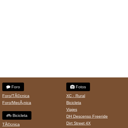
Foro
Fotos
Foro/TÃ©cnica
XC - Rural
Foro/MecÃ¡nica
Bicicleta
Viajes
Bicicleta
DH Descenso Freeride
Dirt Street 4X
TÃ©cnica