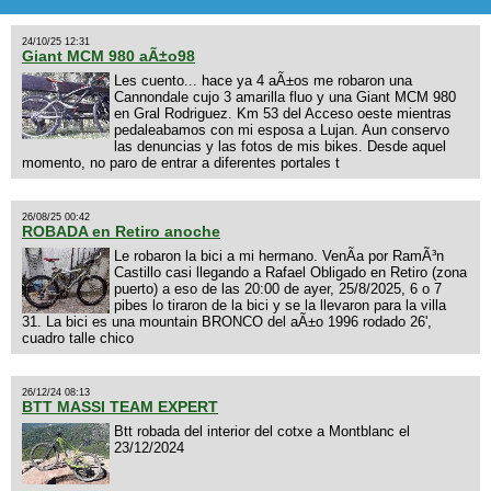
24/10/25 12:31
Giant MCM 980 aÃ±o98
Les cuento... hace ya 4 aÃ±os me robaron una
Cannondale cujo 3 amarilla fluo y una Giant MCM 980
en Gral Rodriguez. Km 53 del Acceso oeste mientras
pedaleabamos con mi esposa a Lujan. Aun conservo
las denuncias y las fotos de mis bikes. Desde aquel
momento, no paro de entrar a diferentes portales t
26/08/25 00:42
ROBADA en Retiro anoche
Le robaron la bici a mi hermano. VenÃ­a por RamÃ³n
Castillo casi llegando a Rafael Obligado en Retiro (zona
puerto) a eso de las 20:00 de ayer, 25/8/2025, 6 o 7
pibes lo tiraron de la bici y se la llevaron para la villa
31. La bici es una mountain BRONCO del aÃ±o 1996 rodado 26',
cuadro talle chico
26/12/24 08:13
BTT MASSI TEAM EXPERT
Btt robada del interior del cotxe a Montblanc el
23/12/2024