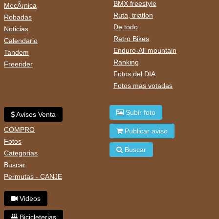
BMX freestyle
MecÃ¡nica
Ruta, triatlon
Robadas
De todo
Noticias
Retro Bikes
Calendario
Enduro-All mountain
Tandem
Ranking
Freerider
Fotos del DIA
Fotos mas votadas
Subir foto
Avisos Venta
COMPRO
Publicar aviso
Fotos
Buscar
Categorias
Buscar
Permutas - CANJE
Videos
Bicicleterias