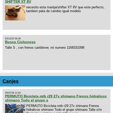
SHIFTER XT 8V
necesito esta manija/shifter XT 8V que este perfecto,
tambien pata de cambio igual modelo
03/12/25 00:26
Busco Ciclocross
Talle S , con frenos cantilever, mi numero 1168331098
Canjes
05/07/26 12:44
PERMUTO Bicicleta mtb r29 27v shimano Frenos hidralicos
shimano Todo el grupo s
PERMUTO Bicicleta mtb r29 27v shimano Frenos
hidralicos shimano Todo el grupo shimano Talle s/m