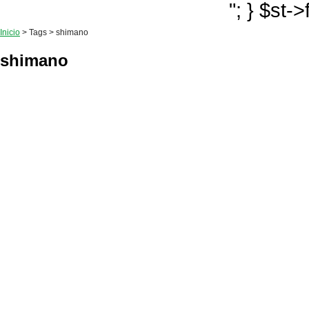
"; } $st-
Inicio
> Tags > shimano
shimano