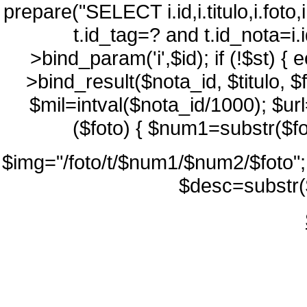
prepare("SELECT i.id,i.titulo,i.foto
t.id_tag=? and t.id_nota=i.i
>bind_param('i',$id); if (!$st) {
>bind_result($nota_id, $titulo, $
$mil=intval($nota_id/1000); $url=
($foto) { $num1=substr($fo
$img="/foto/t/$num1/$num2/$foto"
$desc=substr(