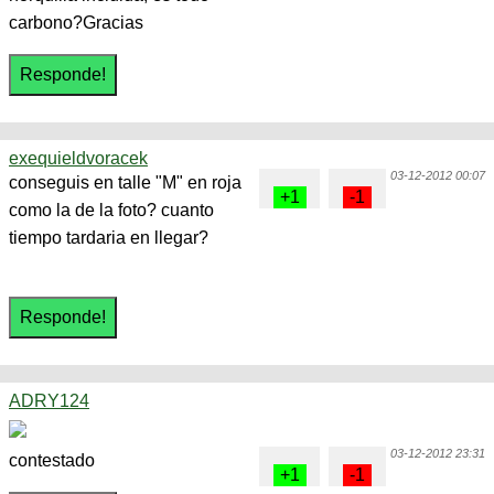
carbono?Gracias
exequieldvoracek
03-12-2012 00:07
conseguis en talle "M" en roja
como la de la foto? cuanto
tiempo tardaria en llegar?
ADRY124
03-12-2012 23:31
contestado