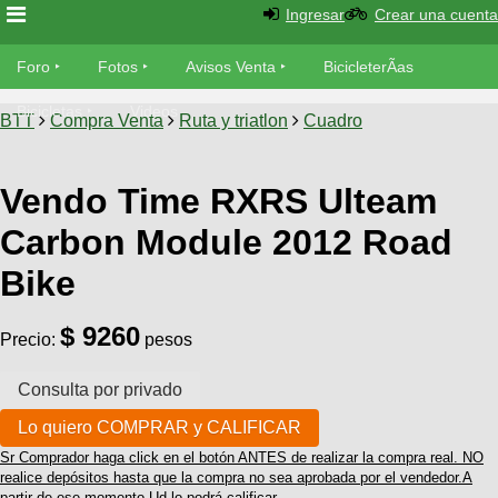
Ingresar
Crear una cuenta
Foro
Foro
Fotos
Avisos Venta
BicicleterÃ­as
Foro
Bicicletas
Videos
Fotos
BTT
Compra Venta
Ruta y triatlon
Cuadro
TÃ©cnica
Avisos
MecÃ¡nica
Vendo Time RXRS Ulteam
SUBÃ
Ventas
tu foto
Carbon Module 2012 Road
BicicleterÃ­
Bike
Galeria
SUBÃ
as
tu
XC
$ 9260
aviso
Bicicletas
Precio:
pesos
Bicicletas
Buscar
Viajes
Videos
Bicicletas
Ultimos
Descenso
Cicloturismo
Tandem
Sr Comprador haga click en el botón ANTES de realizar la compra real. NO
Fotos
Dirt
realice depósitos hasta que la compra no sea aprobada por el vendedor.A
Freerider
partir de ese momento Ud lo podrá calificar