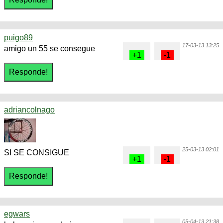
puigo89
17-03-13 13:25
amigo un 55 se consegue
adriancolnago
25-03-13 02:01
SI SE CONSIGUE
egwars
05-04-13 21:38