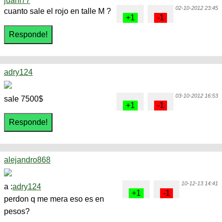
juani77
02-10-2012 23:45
cuanto sale el rojo en talle M ?
adry124
03-10-2012 16:53
sale 7500$
alejandro868
10-12-13 14:41
a :
adry124
perdon q me mera eso es en
pesos?