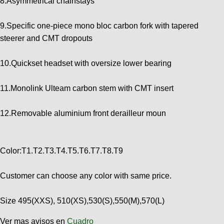
8.Asymmetrical chainstays
9.Specific one-piece mono bloc carbon fork with tapered
steerer and CMT dropouts
10.Quickset headset with oversize lower bearing
11.Monolink Ulteam carbon stem with CMT insert
12.Removable aluminium front derailleur moun
Color:T1.T2.T3.T4.T5.T6.T7.T8.T9
Customer can choose any color with same price.
Size 495(XXS), 510(XS),530(S),550(M),570(L)
Ver mas avisos en
Cuadro