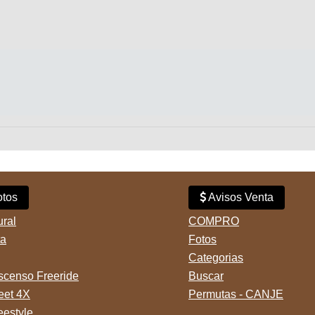
tos
Avisos Venta
ural
COMPRO
ta
Fotos
Categorias
censo Freeride
Buscar
reet 4X
Permutas - CANJE
eestyle