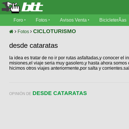
Foro
Foro
Fotos
Avisos Venta
BicicleterÃ­as
Foro
Fotos
CICLOTURISMO
Fotos
TÃ©cnica
desde cataratas
Avisos
MecÃ¡nica
SUBÃ
Ventas
la idea es tratar de no ir por rutas asfaltadas,y conocer el in
tu foto
misiones,el viaje seria muy gasolero,y hasta ahora somos
hicimos otros viajes anteriormente,por salta y corrientes.s
BicicleterÃ­
Galeria
SUBÃ
as
tu
XC
aviso
Bicicletas
DESDE CATARATAS
Bicicletas
OPINIÓN DE
Buscar
Viajes
Videos
Bicicletas
Ultimos
Descenso
Cicloturismo
Tandem
Fotos
Dirt
Freerider