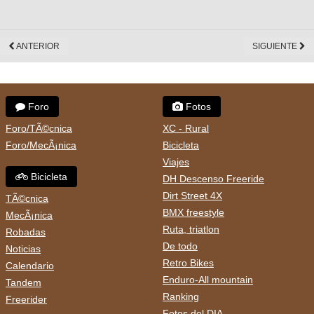
ANTERIOR
SIGUIENTE
Foro
Fotos
Foro/TÃ©cnica
XC - Rural
Foro/MecÃ¡nica
Bicicleta
Viajes
Bicicleta
DH Descenso Freeride
Dirt Street 4X
TÃ©cnica
BMX freestyle
MecÃ¡nica
Ruta, triatlon
Robadas
De todo
Noticias
Retro Bikes
Calendario
Enduro-All mountain
Tandem
Ranking
Freerider
Fotos del DIA