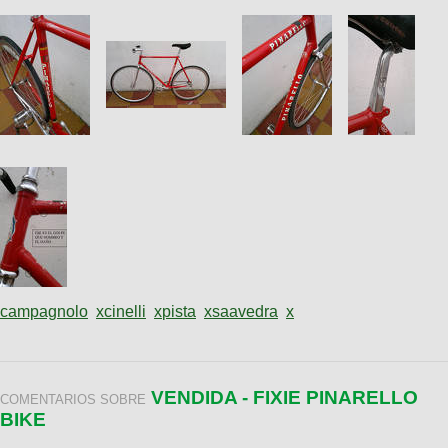
campagnolo
x
cinelli
x
pista
x
saavedra
x
VENDIDA - FIXIE PINARELLO
COMENTARIOS SOBRE
BIKE