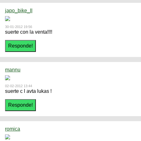
japo_bike_II
30-01-2012 19:56
suerte con la venta!!!!
mannu
02-02-2012 13:44
suerte c l avta lukas !
romica