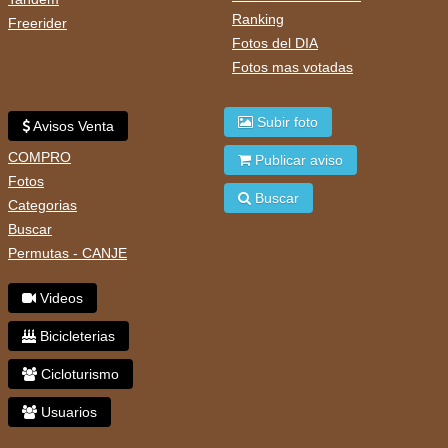
Ranking
Freerider
Fotos del DIA
Fotos mas votadas
Subir foto
Avisos Venta
COMPRO
Publicar aviso
Fotos
Buscar
Categorias
Buscar
Permutas - CANJE
Videos
Bicicleterias
Cicloturismo
Usuarios