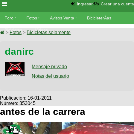
Ingresar
Crear una cuenta
Foro
Foro
Fotos
Avisos Venta
BicicleterÃ­as
Foro
Bicicletas
Videos
Fotos
>
Fotos
>
Bicicletas solamente
TÃ©cnica
Avisos
danirc
MecÃ¡nica
SUBÃ
Ventas
tu foto
Mensaje privado
BicicleterÃ­
Galeria
Notas del usuario
SUBÃ
as
tu
XC
aviso
Bicicletas
Bicicletas
Publicación:
16-01-2011
Número: 353045
Buscar
Viajes
Videos
antes de la carrera
Bicicletas
Ultimos
Descenso
Cicloturismo
Tandem
Fotos
Dirt
Freerider