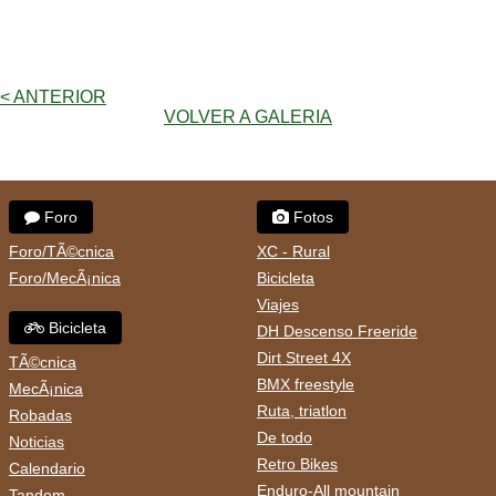
< ANTERIOR
VOLVER A GALERIA
Foro
Fotos
Foro/TÃ©cnica
XC - Rural
Foro/MecÃ¡nica
Bicicleta
Viajes
Bicicleta
DH Descenso Freeride
Dirt Street 4X
TÃ©cnica
BMX freestyle
MecÃ¡nica
Ruta, triatlon
Robadas
De todo
Noticias
Retro Bikes
Calendario
Enduro-All mountain
Tandem