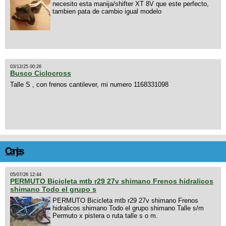
necesito esta manija/shifter XT 8V que este perfecto,
tambien pata de cambio igual modelo
03/12/25 00:26
Busco Ciclocross
Talle S , con frenos cantilever, mi numero 1168331098
Canjes
05/07/26 12:44
PERMUTO Bicicleta mtb r29 27v shimano Frenos hidralicos
shimano Todo el grupo s
PERMUTO Bicicleta mtb r29 27v shimano Frenos
hidralicos shimano Todo el grupo shimano Talle s/m
Permuto x pistera o ruta talle s o m.