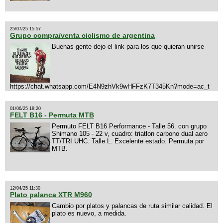
25/07/25 15:57
Grupo compra/venta ciclismo de argentina
Buenas gente dejo el link para los que quieran unirse
https://chat.whatsapp.com/E4N9zhVk9wHFFzK7T345Kn?mode=ac_t
01/06/25 18:20
FELT B16 - Permuta MTB
Permuto FELT B16 Performance - Talle 56. con grupo
Shimano 105 - 22 v, cuadro: triatlon carbono dual aero
TT/TRI UHC. Talle L. Excelente estado. Permuta por
MTB.
12/04/25 11:30
Plato palanca XTR M960
Cambio por platos y palancas de ruta similar calidad. El
plato es nuevo, a medida.