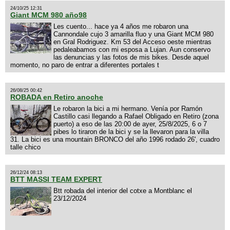
24/10/25 12:31
Giant MCM 980 año98
Les cuento... hace ya 4 años me robaron una
Cannondale cujo 3 amarilla fluo y una Giant MCM 980
en Gral Rodriguez. Km 53 del Acceso oeste mientras
pedaleabamos con mi esposa a Lujan. Aun conservo
las denuncias y las fotos de mis bikes. Desde aquel
momento, no paro de entrar a diferentes portales t
26/08/25 00:42
ROBADA en Retiro anoche
Le robaron la bici a mi hermano. Venía por Ramón
Castillo casi llegando a Rafael Obligado en Retiro (zona
puerto) a eso de las 20:00 de ayer, 25/8/2025, 6 o 7
pibes lo tiraron de la bici y se la llevaron para la villa
31. La bici es una mountain BRONCO del año 1996 rodado 26', cuadro
talle chico
26/12/24 08:13
BTT MASSI TEAM EXPERT
Btt robada del interior del cotxe a Montblanc el
23/12/2024