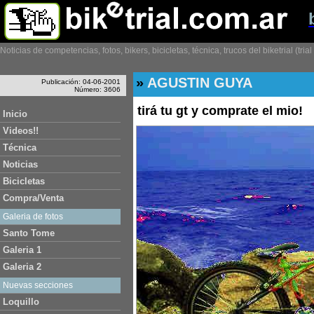
Noticias de competencias, fotos, bikers, bicicletas, técnica, trucos del biketrial (tria
»
AGUSTIN GUYA
Publicación: 04-06-2001
Número: 3606
tirá tu gt y comprate el mio!
Inicio
Videos!!
Técnica
Noticias
Bicicletas
Compra/Venta
Galeria de fotos
Santo Tome
Galeria 1
Galeria 2
Nuevas secciones
Loquillo