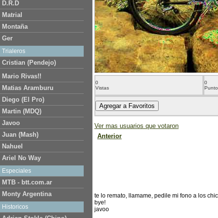
D.R.D
Matrial
Montaña
Ger
Trialeros
Cristian (Pendejo)
Mario Rivas!!
0
0
Matias Aramburu
Vistas
Punto
Diego (El Pro)
Martin (MDQ)
Javoo
Ver mas usuarios que votaron
Juan (Mash)
Anterior
Nahuel
Ariel No Way
Especiales
MTB - btt.com.ar
Monty Argentina
te lo remato, llamame, pedile mi fono a los ch
bye!
Historicos
javoo