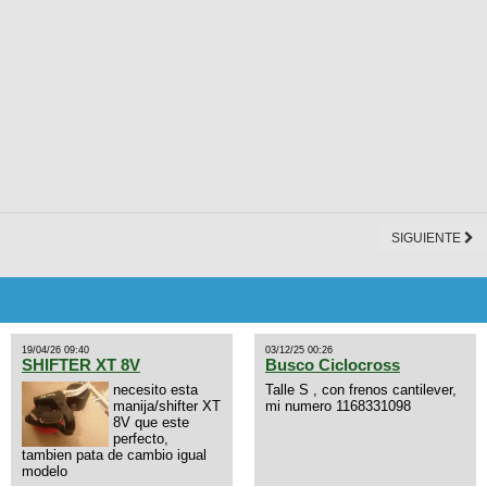
SIGUIENTE
19/04/26 09:40
03/12/25 00:26
SHIFTER XT 8V
Busco Ciclocross
necesito esta
Talle S , con frenos cantilever,
manija/shifter XT
mi numero 1168331098
8V que este
perfecto,
tambien pata de cambio igual
modelo