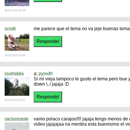
26-05-2010 00:29
pyrodh
me parece que el tema no va jeje buenas toma
26-05-2010 03:48
lovethebike
a:
pyrodh
Si mi vieja tampoco le gusto el tema pero bue 
down \../ jajaja :D
26-05-2010 07:07
nachomiranda
vamo polaco carajoo!!!! jajaja tengo menos de 
video jajajajaa na mentira esta buenisimo el v