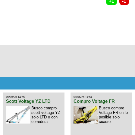
09/06/26 14:55
09/06/26 14:54
Scott Voltage YZ LTD
Compro Voltage FR
Busco compro
Busco compro
scott voltage YZ
Voltage FR en lo
solo LTD o con
posible solo
corredera
cuadro.