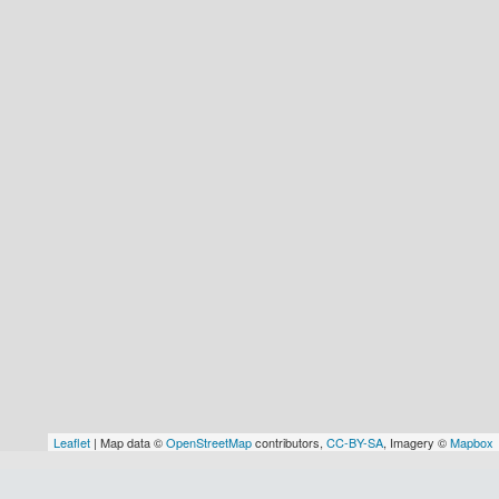
Leaflet
| Map data ©
OpenStreetMap
contributors,
CC-BY-SA
, Imagery ©
Mapbox