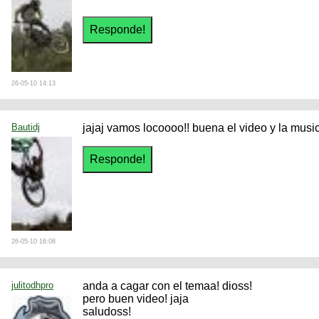
26-05-10 14:13
Bautidj
jajaj vamos locoooo!! buena el video y la music
26-05-10 16:08
julitodhpro
anda a cagar con el temaa! dioss!
pero buen video! jaja
saludoss!