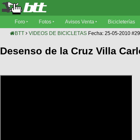
Foro
Foro
Fotos
Avisos Venta
Bicicleterías
Foro
Fotos
BTT
VIDEOS DE BICICLETAS
Fecha: 25-05-2010 #2
Técnica
Desenso de la Cruz Villa Car
Avisos
Mecánica
SUBÍ
Ventas
tu
foto
Bicicleterías
SUBÍ
Galeria
tu
Bicicletas
aviso
XC
Bicicletas
Videos
Buscar
Bicicletas
Viajes
Ultimos
Cicloturismo
Tandem
Descenso
Fotos
Freerider
Dirt
Salidas
Usuarios
Categorias