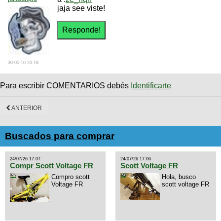
jaja see viste!
30-05-10 20:18
Para escribir COMENTARIOS debés
Identificarte
ANTERIOR
Buscados para comprar
24/07/26 17:07
24/07/26 17:06
Compr Scott Voltage FR
Scott Voltage FR
Compro scott
Hola, busco
Voltage FR
scott voltage FR