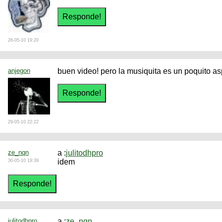
26-05-10 19:20
anjegon
buen video! pero la musiquita es un poquito a
29-05-10 22:22
ze_nqn
a :
julitodhpro
idem
30-05-10 19:39
julitodhpro
a :
ze_nqn