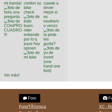
Ver más!
Foro
Fo
Foro/TÃ©cnica
XC - R