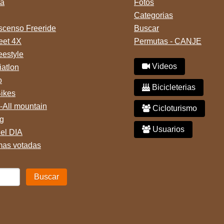
ta
Fotos
Categorias
censo Freeride
Buscar
reet 4X
Permutas - CANJE
eestyle
Videos
iatlon
o
Bicicleterias
Bikes
-All mountain
Cicloturismo
g
Usuarios
del DIA
mas votadas
Buscar