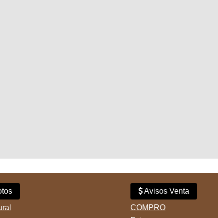
tos
Avisos Venta
ural
COMPRO