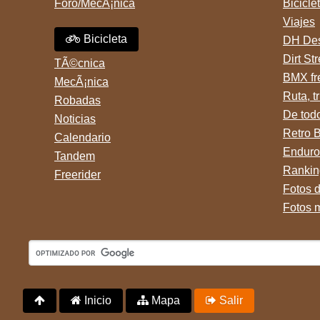
Foro/MecÃ¡nica
Bicicle
Viajes
Bicicleta
DH Des
Dirt St
TÃ©cnica
BMX fr
MecÃ¡nica
Ruta, tr
Robadas
De tod
Noticias
Retro 
Calendario
Enduro
Tandem
Rankin
Freerider
Fotos 
Fotos 
Inicio
Mapa
Salir