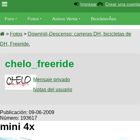
Ingresar
Crear una cuenta
Foro
Foro
Fotos
Avisos Venta
BicicleterÃ­as
Foro
Bicicletas
Videos
Fotos
>
Fotos
>
Downhill-Descenso: carreras DH, bicicletas de
TÃ©cnica
DH, Freeride.
Avisos
MecÃ¡nica
SUBÃ
Ventas
chelo_freeride
tu foto
BicicleterÃ­
Galeria
Mensaje privado
SUBÃ
as
tu
Notas del usuario
XC
aviso
Bicicletas
Bicicletas
Buscar
Viajes
Publicación:
09-06-2009
Videos
Número: 193617
Bicicletas
Ultimos
Descenso
mini 4x
Cicloturismo
Tandem
Fotos
Dirt
Freerider