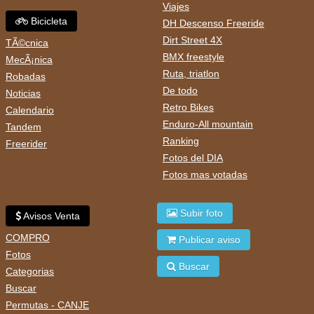
Viajes
Bicicleta
DH Descenso Freeride
Dirt Street 4X
TÃ©cnica
BMX freestyle
MecÃ¡nica
Ruta, triatlon
Robadas
De todo
Noticias
Retro Bikes
Calendario
Enduro-All mountain
Tandem
Ranking
Freerider
Fotos del DIA
Fotos mas votadas
Subir foto
Avisos Venta
COMPRO
Publicar aviso
Fotos
Buscar
Categorias
Buscar
Permutas - CANJE