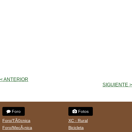
< ANTERIOR
SIGUIENTE >
Foro
Fotos
Foro/TÃ©cnica
XC - Rural
Foro/MecÃ¡nica
Bicicleta