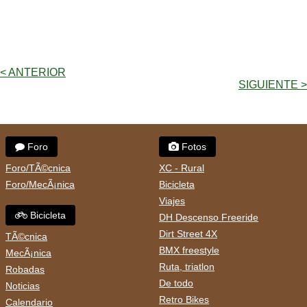
< ANTERIOR
SIGUIENTE >
Foro
Fotos
Foro/TÃ©cnica
XC - Rural
Foro/MecÃ¡nica
Bicicleta
Viajes
Bicicleta
DH Descenso Freeride
Dirt Street 4X
TÃ©cnica
BMX freestyle
MecÃ¡nica
Ruta, triatlon
Robadas
De todo
Noticias
Retro Bikes
Calendario