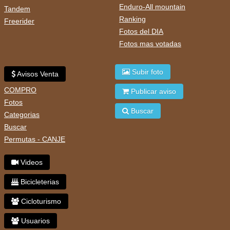
Enduro-All mountain
Tandem
Ranking
Freerider
Fotos del DIA
Fotos mas votadas
Subir foto
Avisos Venta
COMPRO
Publicar aviso
Fotos
Buscar
Categorias
Buscar
Permutas - CANJE
Videos
Bicicleterias
Cicloturismo
Usuarios