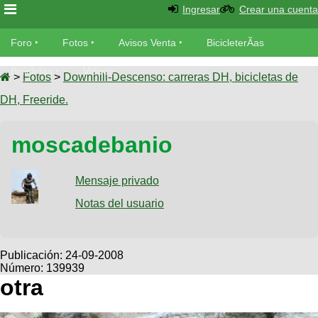
Ingresar
Crear una cuenta
Foro
Foro
Fotos
Avisos Venta
BicicleterÃ­as
Foro
Bicicletas
Videos
Fotos
>
Fotos
>
Downhill-Descenso: carreras DH, bicicletas de
TÃ©cnica
DH, Freeride.
Avisos
MecÃ¡nica
SUBÃ
Ventas
moscadebanio
tu foto
BicicleterÃ­
Galeria
Mensaje privado
SUBÃ
as
tu
Notas del usuario
XC
aviso
Bicicletas
Bicicletas
Buscar
Viajes
Publicación:
24-09-2008
Videos
Número: 139939
Bicicletas
Ultimos
Descenso
otra
Cicloturismo
Tandem
Fotos
Dirt
Freerider