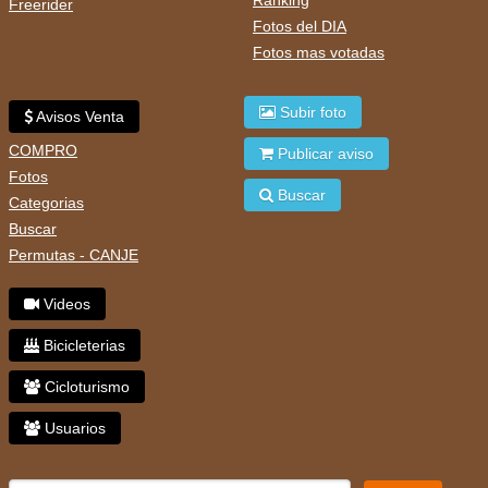
Freerider
Fotos del DIA
Fotos mas votadas
Subir foto
Avisos Venta
COMPRO
Publicar aviso
Fotos
Buscar
Categorias
Buscar
Permutas - CANJE
Videos
Bicicleterias
Cicloturismo
Usuarios