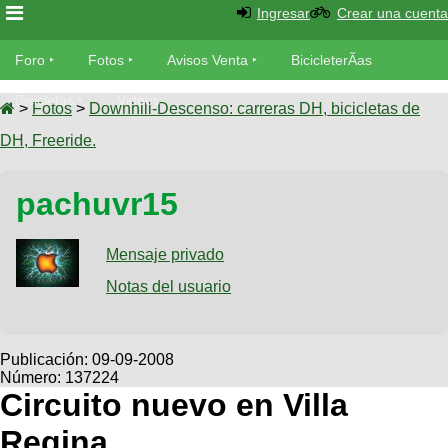
Ingresar
Crear una cuenta
Foro
Foro
Fotos
Avisos Venta
BicicleterÃ­as
Foro
Bicicletas
Videos
Fotos
>
Fotos
>
Downhill-Descenso: carreras DH, bicicletas de
TÃ©cnica
DH, Freeride.
Avisos
MecÃ¡nica
SUBÃ
Ventas
pachuvr15
tu foto
BicicleterÃ­
Galeria
Mensaje privado
SUBÃ
as
tu
Notas del usuario
XC
aviso
Bicicletas
Bicicletas
Buscar
Viajes
Publicación:
09-09-2008
Videos
Número: 137224
Bicicletas
Ultimos
Descenso
Circuito nuevo en Villa
Cicloturismo
Tandem
Fotos
Dirt
Regina
Freerider