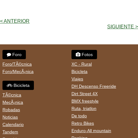
< ANTERIOR
SIGUIENTE >
Foro
Fotos
Foro/TÃ©cnica
XC - Rural
Foro/MecÃ¡nica
Bicicleta
Viajes
Bicicleta
DH Descenso Freeride
Dirt Street 4X
TÃ©cnica
BMX freestyle
MecÃ¡nica
Ruta, triatlon
Robadas
De todo
Noticias
Retro Bikes
Calendario
Enduro-All mountain
Tandem
Ranking