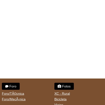
Foro
Fotos
Foro/TÃ©cnica
XC - Rural
Foro/MecÃ¡nica
Bicicleta
Viajes