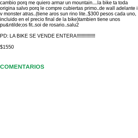
cambio porq me quiero armar un mountain....la bike ta toda
origina salvo porq le compre cubiertas primo..de wall adelante i
v monster atras..(tiene aros sun rino lite..$300 pesos cada uno,
incluido en el precio final de la bike)tambien tiene unos
pu&ntilde;os fit..soi de rosario..salu2
PD: LA BIKE SE VENDE ENTERA!!!!!!!!!!!!!!!
$1550
COMENTARIOS