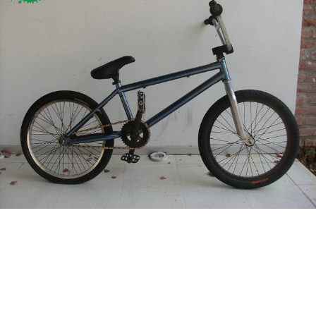
Categorias
BMX
Salidas
Usuarios
TÃ©cnica
COMPRO
Ruta,
Operadores
triatlon
de
MecÃ¡nica
Ãšltimos
CANJE
cicloturismo
De
Robadas
Buscar
Mi
todo
Relatos
ReputaciÃ³n
Noticias
de
Mis
Retro
viajes
Amigos
Mis
Calendario
Compras
Enduro
Foro
Actividad
de
de
Mis
viajes
Amigos
Ventas
Ranking
Fotos
del
DÃA
Fotos
mas
votadas