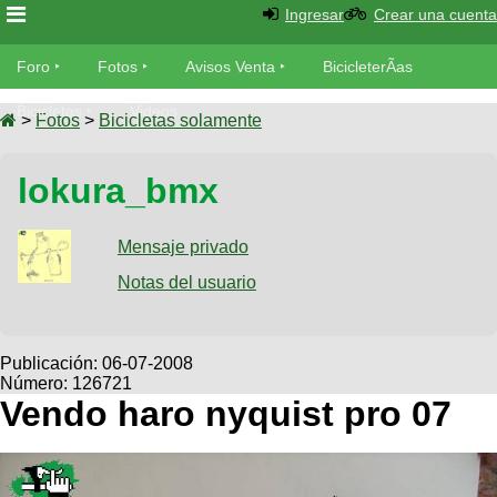
Ingresar
Crear una cuenta
Foro
Foro
Fotos
Avisos Venta
BicicleterÃ­as
Foro
Bicicletas
Videos
Fotos
>
Fotos
>
Bicicletas solamente
TÃ©cnica
Avisos
lokura_bmx
MecÃ¡nica
SUBÃ
Ventas
tu foto
Mensaje privado
BicicleterÃ­
Galeria
Notas del usuario
SUBÃ
as
tu
XC
aviso
Bicicletas
Bicicletas
Publicación:
06-07-2008
Número: 126721
Buscar
Viajes
Videos
Vendo haro nyquist pro 07
Bicicletas
Ultimos
Descenso
Cicloturismo
Tandem
Fotos
Dirt
Freerider