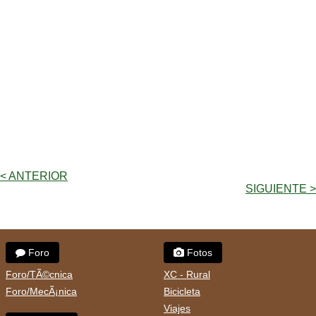
< ANTERIOR
SIGUIENTE >
Foro
Fotos
Foro/TÃ©cnica
XC - Rural
Foro/MecÃ¡nica
Bicicleta
Viajes