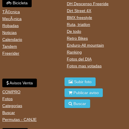
Bicicleta
DH Descenso Freeride
Dirt Street 4X
TÃ©cnica
BMX freestyle
MecÃ¡nica
Ruta, triatlon
Robadas
De todo
Noticias
Retro Bikes
Calendario
Enduro-All mountain
Tandem
Ranking
Freerider
Fotos del DIA
Fotos mas votadas
Subir foto
Avisos Venta
COMPRO
Publicar aviso
Fotos
Buscar
Categorias
Buscar
Permutas - CANJE