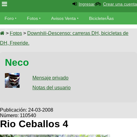
Ingresar
Crear una cuenta
Foro
Foro
Fotos
Avisos Venta
BicicleterÃ­as
Foro
Bicicletas
Videos
Fotos
>
Fotos
>
Downhill-Descenso: carreras DH, bicicletas de
TÃ©cnica
DH, Freeride.
Avisos
MecÃ¡nica
SUBÃ
Ventas
Neco
tu foto
BicicleterÃ­
Galeria
Mensaje privado
SUBÃ
as
tu
Notas del usuario
XC
aviso
Bicicletas
Bicicletas
Buscar
Viajes
Publicación:
24-03-2008
Videos
Número: 110540
Bicicletas
Ultimos
Descenso
Rio Ceballos 4
Cicloturismo
Tandem
Fotos
Dirt
Freerider