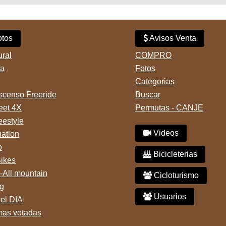
tos
Avisos Venta
ural
COMPRO
ta
Fotos
Categorias
censo Freeride
Buscar
reet 4X
Permutas - CANJE
eestyle
Videos
iatlon
o
Bicicleterias
Bikes
-All mountain
Cicloturismo
g
Usuarios
del DIA
mas votadas