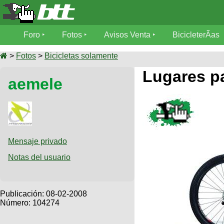
Foro
Foro
Fotos
Avisos Venta
BicicleterÃ­as
Foro
Fotos
>
Fotos
>
Bicicletas solamente
TÃ©cnica
Lugares pa
aemele
Avisos
MecÃ¡nica
SUBÃ
Ventas
tu foto
BicicleterÃ­
Galeria
SUBÃ
as
tu
Mensaje privado
XC
aviso
Bicicletas
Notas del usuario
Bicicletas
Buscar
Viajes
Videos
Bicicletas
Ultimos
Publicación:
08-02-2008
Descenso
Cicloturismo
Número: 104274
Tandem
Fotos
Dirt
Freerider