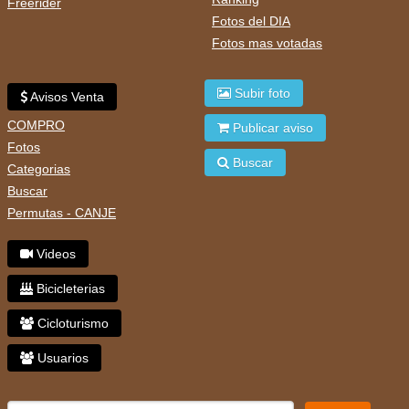
Freerider
Fotos del DIA
Fotos mas votadas
Subir foto
Avisos Venta
COMPRO
Publicar aviso
Fotos
Buscar
Categorias
Buscar
Permutas - CANJE
Videos
Bicicleterias
Cicloturismo
Usuarios