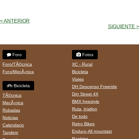
< ANTERIOR
SIGUIENTE >
Foro
Fotos
Foro/TÃ©cnica
XC - Rural
Foro/MecÃ¡nica
Bicicleta
Viajes
Bicicleta
DH Descenso Freeride
Dirt Street 4X
TÃ©cnica
BMX freestyle
MecÃ¡nica
Ruta, triatlon
Robadas
De todo
Noticias
Retro Bikes
Calendario
Enduro-All mountain
Tandem
Ranking