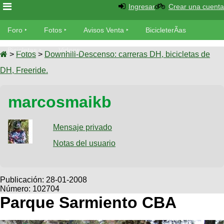
Ingresar
Crear una cuenta
Foro
Foro
Fotos
Avisos Venta
BicicleterÃ­as
Foro
Bicicletas
Videos
Fotos
>
Fotos
>
Downhill-Descenso: carreras DH, bicicletas de
TÃ©cnica
DH, Freeride.
Avisos
MecÃ¡nica
SUBÃ
Ventas
marcosmaikb
tu foto
BicicleterÃ­
Galeria
Mensaje privado
SUBÃ
as
tu
Notas del usuario
XC
aviso
Bicicletas
Bicicletas
Buscar
Viajes
Publicación:
28-01-2008
Videos
Número: 102704
Bicicletas
Ultimos
Descenso
Parque Sarmiento CBA
Cicloturismo
Tandem
Fotos
Dirt
Freerider