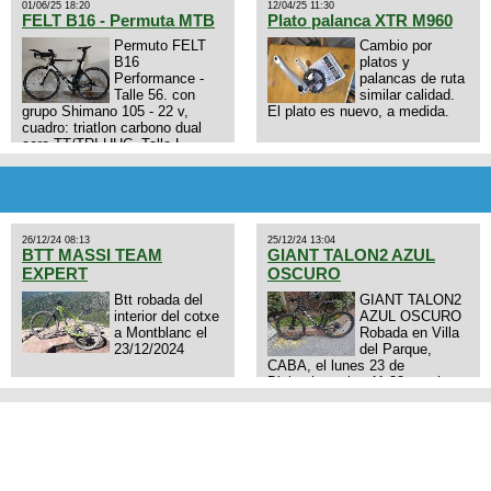
01/06/25 18:20
12/04/25 11:30
FELT B16 - Permuta MTB
Plato palanca XTR M960
Permuto FELT
Cambio por
B16
platos y
Performance -
palancas de ruta
Talle 56. con
similar calidad.
grupo Shimano 105 - 22 v,
El plato es nuevo, a medida.
cuadro: triatlon carbono dual
aero TT/TRI UHC. Talle L.
9zhVk9wHFFzK7T345Kn?
Excelente estado. Permuta por
MTB.
26/12/24 08:13
25/12/24 13:04
BTT MASSI TEAM
GIANT TALON2 AZUL
EXPERT
OSCURO
Btt robada del
GIANT TALON2
interior del cotxe
AZUL OSCURO
a Montblanc el
Robada en Villa
23/12/2024
del Parque,
CABA, el lunes 23 de
Diciembre a las 11:38 am, hay
video del ladrón. Denuncia
policial realizada.