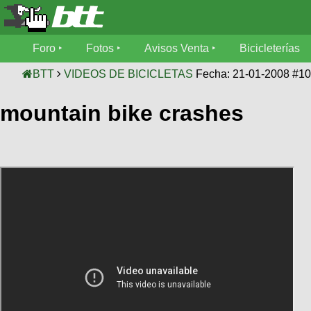
Foro
Foro
Fotos
Avisos Venta
Bicicleterías
Foro
Fotos
BTT
VIDEOS DE BICICLETAS
Fecha: 21-01-2008 #1
Técnica
mountain bike crashes
Avisos
Mecánica
SUBÍ
Ventas
tu
foto
Bicicleterías
SUBÍ
Galeria
tu
Bicicletas
aviso
XC
Bicicletas
Videos
Buscar
Bicicletas
Viajes
Ultimos
Cicloturismo
Tandem
Descenso
Fotos
Freerider
Dirt
Salidas
Usuarios
Categorias