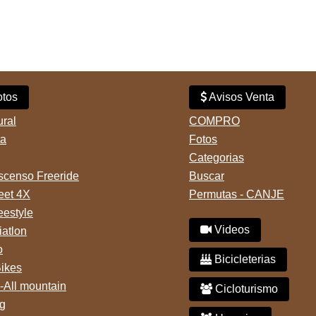
tos
Avisos Venta
ural
COMPRO
ta
Fotos
Categorias
censo Freeride
Buscar
reet 4X
Permutas - CANJE
eestyle
Videos
iatlon
o
Bicicleterias
Bikes
-All mountain
Cicloturismo
g