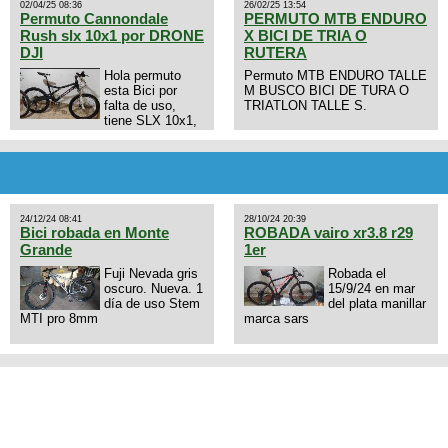
02/04/25 08:36
26/02/25 13:54
Permuto Cannondale
PERMUTO MTB ENDURO
Rush slx 10x1 por DRONE
X BICI DE TRIA O
DJI
RUTERA
Hola permuto
Permuto MTB ENDURO TALLE
esta Bici por
M BUSCO BICI DE TURA O
falta de uso,
TRIATLON TALLE S.
tiene SLX 10x1,
llantas y frenos LX, Horquilla
Axon tope de gama con
bloqueo al manubrio y
amortiguador FOX permuto por
drone de la marca Dji, les dejo
mi numero al que le interesa
24/12/24 08:41
28/10/24 20:39
3434568861 saludos
Bici robada en Monte
ROBADA vairo xr3.8 r29
Grande
1er
Fuji Nevada gris
Robada el
oscuro. Nueva. 1
15/9/24 en mar
día de uso Stem
del plata manillar
MTI pro 8mm
marca sars