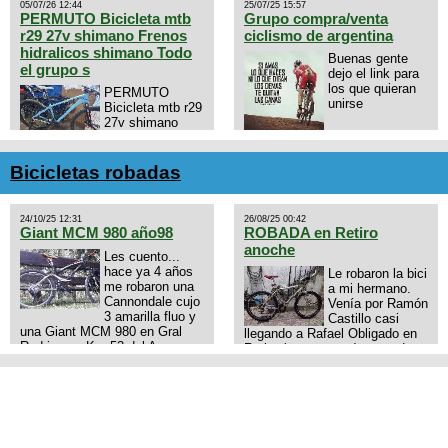
05/07/26 12:44
25/07/25 15:57
PERMUTO Bicicleta mtb
Grupo compra/venta
r29 27v shimano Frenos
ciclismo de argentina
hidralicos shimano Todo
Buenas gente
el grupo s
dejo el link para
los que quieran
PERMUTO
unirse
Bicicleta mtb r29
27v shimano
Frenos hidralicos
https://chat.whatsapp.com/E4N
shimano Todo el grupo shimano
mode=ac_t
Talle s/m Permuto x pistera o
Bicicletas robadas
ruta talle s o m.
24/10/25 12:31
26/08/25 00:42
Giant MCM 980 año98
ROBADA en Retiro
anoche
Les cuento...
hace ya 4 años
Le robaron la bici
me robaron una
a mi hermano.
Cannondale cujo
Venía por Ramón
3 amarilla fluo y
Castillo casi
una Giant MCM 980 en Gral
llegando a Rafael Obligado en
Rodriguez. Km 53 del Acceso
Retiro (zona puerto) a eso de
oeste mientras pedaleabamos
las 20:00 de ayer, 25/8/2025, 6
con mi esposa a Lujan. Aun
o 7 pibes lo tiraron de la bici y
conservo las denuncias y las
se la llevaron para la villa 31.
fotos de mis bikes. Desde
La bici es una mountain
aquel momento, no paro de
BRONCO del año 1996 rodado
entrar a diferentes portales t
26', cuadro talle chico