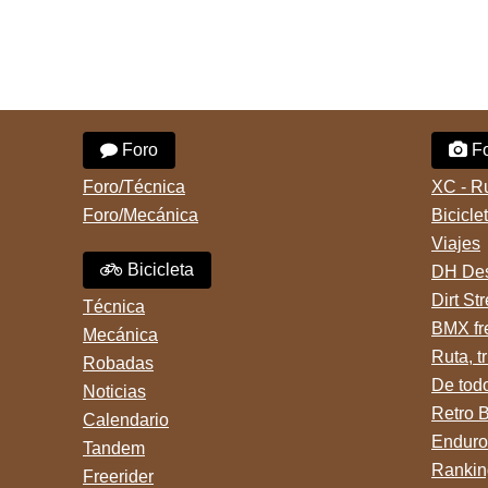
Foro
Fo
Foro/Técnica
XC - R
Foro/Mecánica
Bicicle
Viajes
Bicicleta
DH Des
Dirt St
Técnica
BMX fr
Mecánica
Ruta, tr
Robadas
De tod
Noticias
Retro 
Calendario
Enduro
Tandem
Rankin
Freerider