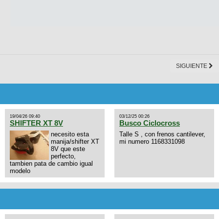
SIGUIENTE
19/04/26 09:40
03/12/25 00:26
SHIFTER XT 8V
Busco Ciclocross
necesito esta
Talle S , con frenos cantilever,
manija/shifter XT
mi numero 1168331098
8V que este
perfecto,
tambien pata de cambio igual
modelo