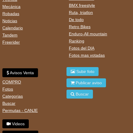
BMX freestyle
Mecánica
Ruta, triatlon
Robadas
De todo
Noticias
Retro Bikes
Calendario
Enduro-All mountain
Tandem
Ranking
Freerider
Fotos del DIA
Fotos mas votadas
Subir foto
Avisos Venta
COMPRO
Publicar aviso
Fotos
Buscar
Categorias
Buscar
Permutas - CANJE
Videos