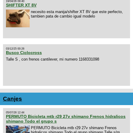
19/04/26 09:40
SHIFTER XT 8V
necesito esta manija/shifter XT 8V que este perfecto,
tambien pata de cambio igual modelo
03/12/25 00:26
Busco Ciclocross
Talle S , con frenos cantilever, mi numero 1168331098
Canjes
05/07/26 12:44
PERMUTO Bicicleta mtb r29 27v shimano Frenos hidralicos
shimano Todo el grupo s
PERMUTO Bicicleta mtb r29 27v shimano Frenos
hidralicos shimano Todo el grupo shimano Talle s/m