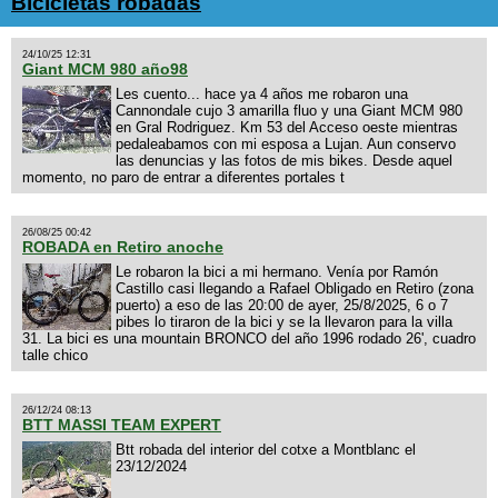
Bicicletas robadas
24/10/25 12:31
Giant MCM 980 año98
Les cuento... hace ya 4 años me robaron una
Cannondale cujo 3 amarilla fluo y una Giant MCM 980
en Gral Rodriguez. Km 53 del Acceso oeste mientras
pedaleabamos con mi esposa a Lujan. Aun conservo
las denuncias y las fotos de mis bikes. Desde aquel
momento, no paro de entrar a diferentes portales t
26/08/25 00:42
ROBADA en Retiro anoche
Le robaron la bici a mi hermano. Venía por Ramón
Castillo casi llegando a Rafael Obligado en Retiro (zona
puerto) a eso de las 20:00 de ayer, 25/8/2025, 6 o 7
pibes lo tiraron de la bici y se la llevaron para la villa
31. La bici es una mountain BRONCO del año 1996 rodado 26', cuadro
talle chico
26/12/24 08:13
BTT MASSI TEAM EXPERT
Btt robada del interior del cotxe a Montblanc el
23/12/2024