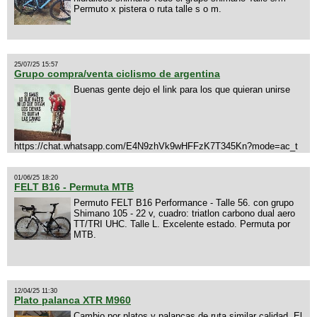
Permuto x pistera o ruta talle s o m.
25/07/25 15:57
Grupo compra/venta ciclismo de argentina
Buenas gente dejo el link para los que quieran unirse
https://chat.whatsapp.com/E4N9zhVk9wHFFzK7T345Kn?mode=ac_t
01/06/25 18:20
FELT B16 - Permuta MTB
Permuto FELT B16 Performance - Talle 56. con grupo
Shimano 105 - 22 v, cuadro: triatlon carbono dual aero
TT/TRI UHC. Talle L. Excelente estado. Permuta por
MTB.
12/04/25 11:30
Plato palanca XTR M960
Cambio por platos y palancas de ruta similar calidad. El