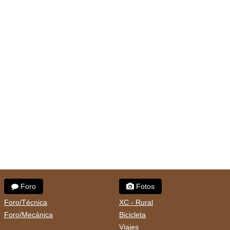
Foro
Fotos
Foro/Técnica
XC - Rural
Foro/Mecánica
Bicicleta
Viajes