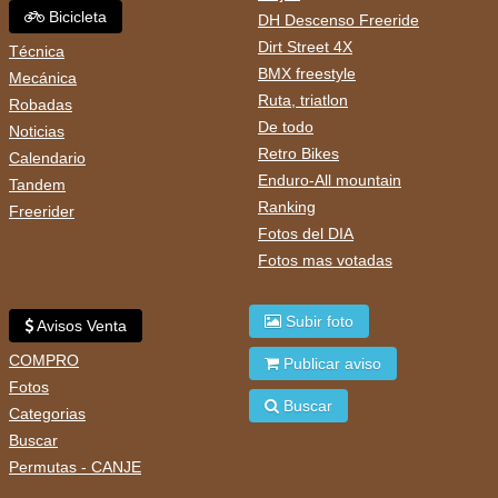
Bicicleta
DH Descenso Freeride
Dirt Street 4X
Técnica
BMX freestyle
Mecánica
Ruta, triatlon
Robadas
De todo
Noticias
Retro Bikes
Calendario
Enduro-All mountain
Tandem
Ranking
Freerider
Fotos del DIA
Fotos mas votadas
Subir foto
Avisos Venta
COMPRO
Publicar aviso
Fotos
Buscar
Categorias
Buscar
Permutas - CANJE