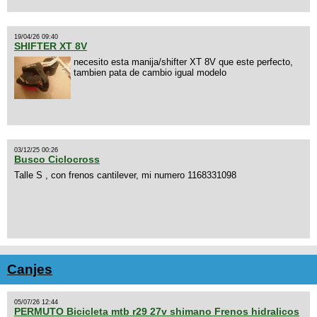
19/04/26 09:40
SHIFTER XT 8V
necesito esta manija/shifter XT 8V que este perfecto,
tambien pata de cambio igual modelo
03/12/25 00:26
Busco Ciclocross
Talle S , con frenos cantilever, mi numero 1168331098
Canjes
05/07/26 12:44
PERMUTO Bicicleta mtb r29 27v shimano Frenos hidralicos