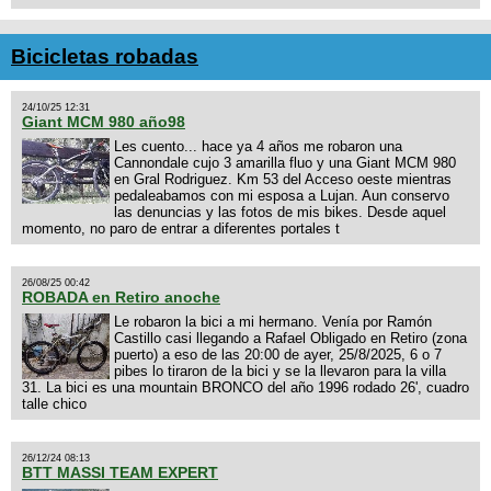
Bicicletas robadas
24/10/25 12:31
Giant MCM 980 año98
Les cuento... hace ya 4 años me robaron una
Cannondale cujo 3 amarilla fluo y una Giant MCM 980
en Gral Rodriguez. Km 53 del Acceso oeste mientras
pedaleabamos con mi esposa a Lujan. Aun conservo
las denuncias y las fotos de mis bikes. Desde aquel
momento, no paro de entrar a diferentes portales t
26/08/25 00:42
ROBADA en Retiro anoche
Le robaron la bici a mi hermano. Venía por Ramón
Castillo casi llegando a Rafael Obligado en Retiro (zona
puerto) a eso de las 20:00 de ayer, 25/8/2025, 6 o 7
pibes lo tiraron de la bici y se la llevaron para la villa
31. La bici es una mountain BRONCO del año 1996 rodado 26', cuadro
talle chico
26/12/24 08:13
BTT MASSI TEAM EXPERT