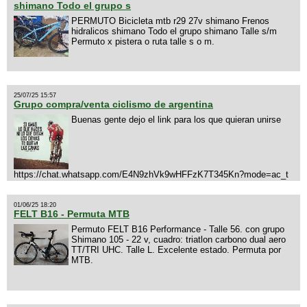
shimano Todo el grupo s
PERMUTO Bicicleta mtb r29 27v shimano Frenos
hidralicos shimano Todo el grupo shimano Talle s/m
Permuto x pistera o ruta talle s o m.
25/07/25 15:57
Grupo compra/venta ciclismo de argentina
Buenas gente dejo el link para los que quieran unirse
https://chat.whatsapp.com/E4N9zhVk9wHFFzK7T345Kn?mode=ac_t
01/06/25 18:20
FELT B16 - Permuta MTB
Permuto FELT B16 Performance - Talle 56. con grupo
Shimano 105 - 22 v, cuadro: triatlon carbono dual aero
TT/TRI UHC. Talle L. Excelente estado. Permuta por
MTB.