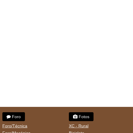
Foro
Fotos
Foro/Técnica
XC - Rural
Foro/Mecánica
Bicicleta