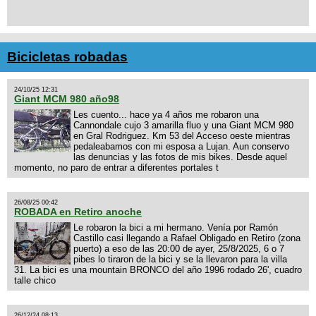
Bicicletas robadas
24/10/25 12:31
Giant MCM 980 año98
Les cuento... hace ya 4 años me robaron una
Cannondale cujo 3 amarilla fluo y una Giant MCM 980
en Gral Rodriguez. Km 53 del Acceso oeste mientras
pedaleabamos con mi esposa a Lujan. Aun conservo
las denuncias y las fotos de mis bikes. Desde aquel
momento, no paro de entrar a diferentes portales t
26/08/25 00:42
ROBADA en Retiro anoche
Le robaron la bici a mi hermano. Venía por Ramón
Castillo casi llegando a Rafael Obligado en Retiro (zona
puerto) a eso de las 20:00 de ayer, 25/8/2025, 6 o 7
pibes lo tiraron de la bici y se la llevaron para la villa
31. La bici es una mountain BRONCO del año 1996 rodado 26', cuadro
talle chico
26/12/24 08:13