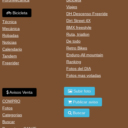
Viajes
Bicicleta
DH Descenso Freeride
Dirt Street 4X
Técnica
BMX freestyle
Mecánica
Ruta, triatlon
Robadas
De todo
Noticias
Retro Bikes
Calendario
Enduro-All mountain
Tandem
Ranking
Freerider
Fotos del DIA
Fotos mas votadas
Subir foto
Avisos Venta
COMPRO
Publicar aviso
Fotos
Buscar
Categorias
Buscar