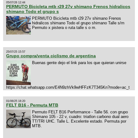
05/07/26 12:44
PERMUTO Bicicleta mtb r29 27v shimano Frenos hidralicos
shimano Todo el grupo s
PERMUTO Bicicleta mtb r29 27v shimano Frenos
hidralicos shimano Todo el grupo shimano Talle s/m
Permuto x pistera o ruta talle s o m.
25/07/25 15:57
Grupo compra/venta ciclismo de argentina
Buenas gente dejo el link para los que quieran unirse
https://chat.whatsapp.com/E4N9zhVk9wHFFzK7T345Kn?mode=ac_t
01/06/25 18:20
FELT B16 - Permuta MTB
Permuto FELT B16 Performance - Talle 56. con grupo
Shimano 105 - 22 v, cuadro: triatlon carbono dual aero
TT/TRI UHC. Talle L. Excelente estado. Permuta por
MTB.