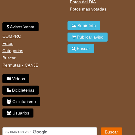
Fotos del DIA
Fotos mas votadas
Subir foto
Avisos Venta
COMPRO
Publicar aviso
Fotos
Buscar
Categorias
Buscar
Permutas - CANJE
Videos
Bicicleterias
Cicloturismo
Usuarios
Buscar