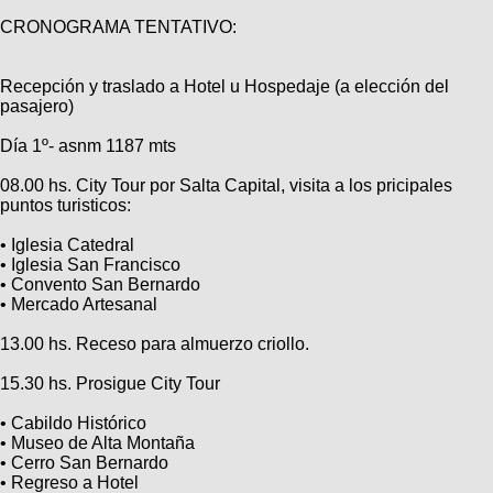
Categorias
BMX
Salidas
Usuarios
CRONOGRAMA TENTATIVO:
TÃ©cnica
COMPRO
Ruta,
Operadores
triatlon
de
MecÃ¡nica
Ãšltimos
CANJE
Recepción y traslado a Hotel u Hospedaje (a elección del
cicloturismo
De
pasajero)
Robadas
Buscar
Mi
todo
Relatos
ReputaciÃ³n
Día 1º- asnm 1187 mts
Noticias
de
Mis
Retro
viajes
Amigos
Mis
Calendario
08.00 hs. City Tour por Salta Capital, visita a los pricipales
Compras
Enduro
puntos turisticos:
Foro
Actividad
de
de
Mis
• Iglesia Catedral
viajes
Amigos
Ventas
Ranking
• Iglesia San Francisco
• Convento San Bernardo
• Mercado Artesanal
Fotos
del
13.00 hs. Receso para almuerzo criollo.
DÃA
15.30 hs. Prosigue City Tour
Fotos
• Cabildo Histórico
mas
• Museo de Alta Montaña
votadas
• Cerro San Bernardo
• Regreso a Hotel