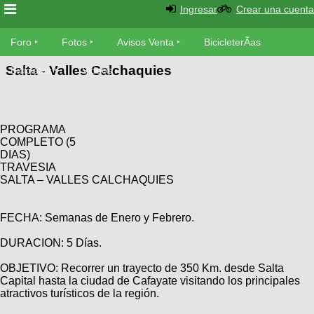
Ingresar
Crear una cuenta
Foro
Foro
Fotos
Avisos Venta
BicicleterÃ­as
Salta - Valles Calchaquies
Foro
Bicicletas
Videos
Fotos
TÃ©cnica
Avisos
MecÃ¡nica
SUBÃ
Ventas
PROGRAMA
tu foto
COMPLETO (5
DIAS)
TRAVESIA
BicicleterÃ­
Galeria
SALTA – VALLES CALCHAQUIES
SUBÃ
as
tu
XC
aviso
Bicicletas
FECHA: Semanas de Enero y Febrero.
Bicicletas
DURACION: 5 Días.
Buscar
Viajes
Videos
Bicicletas
OBJETIVO: Recorrer un trayecto de 350 Km. desde Salta
Ultimos
Descenso
Capital hasta la ciudad de Cafayate visitando los principales
Cicloturismo
Tandem
atractivos turísticos de la región.
Fotos
Dirt
Freerider