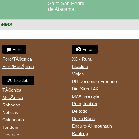
< ANTERIOR
Foro
Fotos
Foro/TÃ©cnica
XC - Rural
Foro/MecÃ¡nica
Bicicleta
Viajes
Bicicleta
DH Descenso Freeride
Dirt Street 4X
TÃ©cnica
BMX freestyle
MecÃ¡nica
Ruta, triatlon
Robadas
De todo
Noticias
Retro Bikes
Calendario
Enduro-All mountain
Tandem
Ranking
Freerider