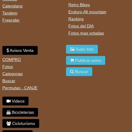
Retro Bikes
Calendario
Enduro-All mountain
Tandem
Ranking
Freerider
Fotos del DIA
Fotos mas votadas
Subir foto
Avisos Venta
COMPRO
Publicar aviso
Fotos
Buscar
Categorias
Buscar
Permutas - CANJE
Videos
Bicicleterias
Cicloturismo