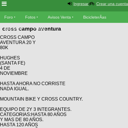
Ingresar
Crear una cuenta
Foro
Foro
Fotos
Avisos Venta
BicicleterÃ­as
cross campo aventura
Foro
Bicicletas
Videos
Fotos
CROSS CAMPO
TÃ©cnica
AVENTURA 20 Y
Avisos
80K
MecÃ¡nica
SUBÃ
Ventas
tu foto
HUGHES
(SANTA FE)
4 DE
BicicleterÃ­
Galeria
NOVIEMBRE
SUBÃ
as
tu
XC
HASTA AHORA NO CORRISTE
aviso
Bicicletas
NADA IGUAL.
Bicicletas
MOUNTAIN BIKE Y CROSS COUNTRY.
Buscar
Viajes
Videos
Bicicletas
EQUIPO DE 2Y 3 INTEGRANTES.
Ultimos
Descenso
CATEGORIAS:HASTA 80 AÑOS
Cicloturismo
Tandem
Y MAS DE 80 AÑOS.
Fotos
Dirt
HASTA 120 AÑOS
Freerider