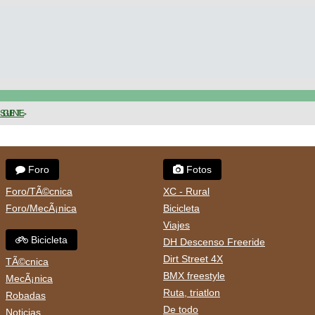
SIGUIENTE >
Foro
Fotos
Foro/TÃ©cnica
XC - Rural
Foro/MecÃ¡nica
Bicicleta
Viajes
Bicicleta
DH Descenso Freeride
Dirt Street 4X
TÃ©cnica
BMX freestyle
MecÃ¡nica
Ruta, triatlon
Robadas
De todo
Noticias