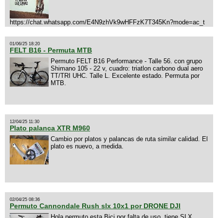
https://chat.whatsapp.com/E4N9zhVk9wHFFzK7T345Kn?mode=ac_t
01/06/25 18:20
FELT B16 - Permuta MTB
Permuto FELT B16 Performance - Talle 56. con grupo
Shimano 105 - 22 v, cuadro: triatlon carbono dual aero
TT/TRI UHC. Talle L. Excelente estado. Permuta por
MTB.
12/04/25 11:30
Plato palanca XTR M960
Cambio por platos y palancas de ruta similar calidad. El
plato es nuevo, a medida.
02/04/25 08:36
Permuto Cannondale Rush slx 10x1 por DRONE DJI
Hola permuto esta Bici por falta de uso, tiene SLX