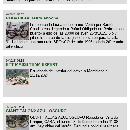
26/08/25 00:42
ROBADA en Retiro anoche
Le robaron la bici a mi hermano. Venía por Ramón
Castillo casi llegando a Rafael Obligado en Retiro (zona
puerto) a eso de las 20:00 de ayer, 25/8/2025, 6 o 7
pibes lo tiraron de la bici y se la llevaron para la villa
31. La bici es una mountain BRONCO del año 1996 rodado 26', cuadro
talle chico
26/12/24 08:13
BTT MASSI TEAM EXPERT
Btt robada del interior del cotxe a Montblanc el
23/12/2024
25/12/24 13:04
GIANT TALON2 AZUL OSCURO
GIANT TALON2 AZUL OSCURO Robada en Villa del
Parque, CABA, el lunes 23 de Diciembre a las 11:38
am, hay video del ladrón. Denuncia policial realizada.