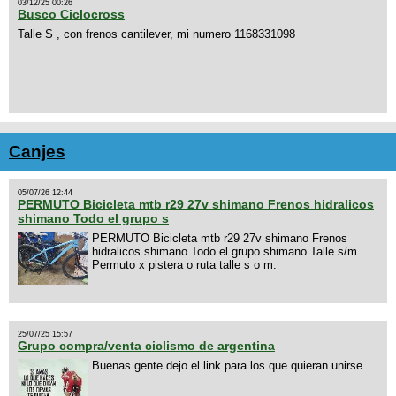
03/12/25 00:26
Busco Ciclocross
Talle S , con frenos cantilever, mi numero 1168331098
Canjes
05/07/26 12:44
PERMUTO Bicicleta mtb r29 27v shimano Frenos hidralicos
shimano Todo el grupo s
PERMUTO Bicicleta mtb r29 27v shimano Frenos
hidralicos shimano Todo el grupo shimano Talle s/m
Permuto x pistera o ruta talle s o m.
25/07/25 15:57
Grupo compra/venta ciclismo de argentina
Buenas gente dejo el link para los que quieran unirse