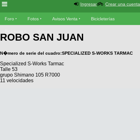
Ingresar
Crear una cuenta
Foro
Foro
Fotos
Avisos Venta
Bicicleterías
Foro
Bicicletas
Videos
Fotos
ROBO SAN JUAN
Técnica
Avisos
Mecánica
N�mero de serie del cuadro:SPECIALIZED S-WORKS TARMAC
SUBÍ
Ventas
tu
Specialized S-Works Tarmac
foto
Talle 53
Bicicleterías
grupo Shimano 105 R7000
SUBÍ
11 velocidades
Galeria
tu
Bicicletas
aviso
XC
Bicicletas
Videos
Buscar
Bicicletas
Viajes
Ultimos
Cicloturismo
Tandem
Descenso
Fotos
Freerider
Dirt
Salidas
Usuarios
Categorias