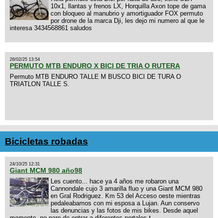
10x1, llantas y frenos LX, Horquilla Axon tope de gama
con bloqueo al manubrio y amortiguador FOX permuto
por drone de la marca Dji, les dejo mi numero al que le
interesa 3434568861 saludos
26/02/25 13:54
PERMUTO MTB ENDURO X BICI DE TRIA O RUTERA
Permuto MTB ENDURO TALLE M BUSCO BICI DE TURA O
TRIATLON TALLE S.
Bicicletas robadas
24/10/25 12:31
Giant MCM 980 año98
Les cuento... hace ya 4 años me robaron una
Cannondale cujo 3 amarilla fluo y una Giant MCM 980
en Gral Rodriguez. Km 53 del Acceso oeste mientras
pedaleabamos con mi esposa a Lujan. Aun conservo
las denuncias y las fotos de mis bikes. Desde aquel
momento, no paro de entrar a diferentes portales t