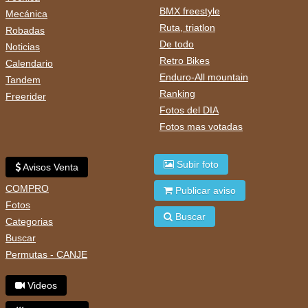
BMX freestyle
Mecánica
Ruta, triatlon
Robadas
De todo
Noticias
Retro Bikes
Calendario
Enduro-All mountain
Tandem
Ranking
Freerider
Fotos del DIA
Fotos mas votadas
Subir foto
Avisos Venta
COMPRO
Publicar aviso
Fotos
Buscar
Categorias
Buscar
Permutas - CANJE
Videos