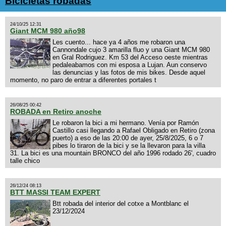
Bicicletas robadas
24/10/25 12:31
Giant MCM 980 año98
Les cuento... hace ya 4 años me robaron una
Cannondale cujo 3 amarilla fluo y una Giant MCM 980
en Gral Rodriguez. Km 53 del Acceso oeste mientras
pedaleabamos con mi esposa a Lujan. Aun conservo
las denuncias y las fotos de mis bikes. Desde aquel
momento, no paro de entrar a diferentes portales t
26/08/25 00:42
ROBADA en Retiro anoche
Le robaron la bici a mi hermano. Venía por Ramón
Castillo casi llegando a Rafael Obligado en Retiro (zona
puerto) a eso de las 20:00 de ayer, 25/8/2025, 6 o 7
pibes lo tiraron de la bici y se la llevaron para la villa
31. La bici es una mountain BRONCO del año 1996 rodado 26', cuadro
talle chico
26/12/24 08:13
BTT MASSI TEAM EXPERT
Btt robada del interior del cotxe a Montblanc el
23/12/2024