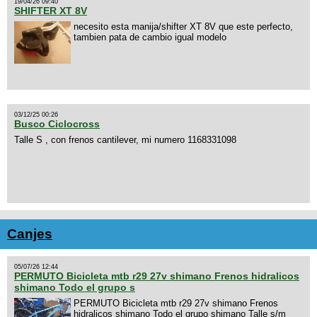
19/04/26 09:40
SHIFTER XT 8V
necesito esta manija/shifter XT 8V que este perfecto,
tambien pata de cambio igual modelo
03/12/25 00:26
Busco Ciclocross
Talle S , con frenos cantilever, mi numero 1168331098
Canjes
05/07/26 12:44
PERMUTO Bicicleta mtb r29 27v shimano Frenos hidralicos
shimano Todo el grupo s
PERMUTO Bicicleta mtb r29 27v shimano Frenos
hidralicos shimano Todo el grupo shimano Talle s/m