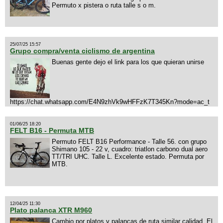
Permuto x pistera o ruta talle s o m.
25/07/25 15:57
Grupo compra/venta ciclismo de argentina
Buenas gente dejo el link para los que quieran unirse
https://chat.whatsapp.com/E4N9zhVk9wHFFzK7T345Kn?mode=ac_t
01/06/25 18:20
FELT B16 - Permuta MTB
Permuto FELT B16 Performance - Talle 56. con grupo
Shimano 105 - 22 v, cuadro: triatlon carbono dual aero
TT/TRI UHC. Talle L. Excelente estado. Permuta por
MTB.
12/04/25 11:30
Plato palanca XTR M960
Cambio por platos y palancas de ruta similar calidad. El