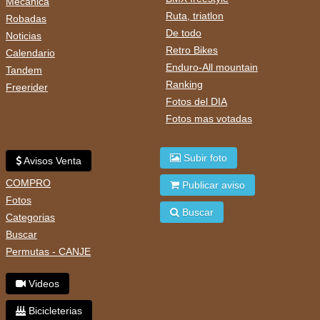
Mecánica
Ruta, triatlon
Robadas
De todo
Noticias
Retro Bikes
Calendario
Enduro-All mountain
Tandem
Ranking
Freerider
Fotos del DIA
Fotos mas votadas
Subir foto
Avisos Venta
COMPRO
Publicar aviso
Fotos
Buscar
Categorias
Buscar
Permutas - CANJE
Videos
Bicicleterias