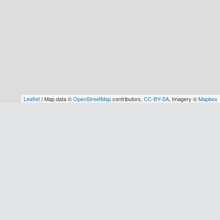
Leaflet
| Map data ©
OpenStreetMap
contributors,
CC-BY-SA
, Imagery ©
Mapbox