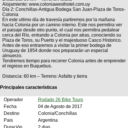
Técnica
Alojamiento: www.coloniawesthotel.com.uy
BMX
Operadores
COMPRO
Día 2: Conchillas-Antigua Bodega San Juan-Plaza de Toros-
de
Mecánica
Últimos
Colonia
Ruta,
cicloturismo
CANJE
En este ultimo día de travesía partiremos por la mañana
triatlon
Robadas
Buscar
hacia Colonia por un camino interno. Este nos permitira ver
Relatos
Mi
el paisaje desde otro punto, el cual nos permitira pedalear
De
Noticias
de
Reputación
Mis
cerca del Río, entrando a Colonia por atras, conociendo su
todo
viajes
Amigos
Plaza de Toros, su Puerto y el majestuoso Casco Historico.
Calendario
Mis
Retro
Antes de eso entraremos a visitar la primer bodega de
Foro
Compras
Actividad
Uruguay de 1854 donde nos prepararán un especial
de
de
Enduro
almuerzo.
viajes
Mis
Amigos
Tendremos tiempo para recorrer Colonia antes de emprender
Ventas
el regreso en Buquebus.
Ranking
Distancia: 60 km – Terreno: Asfalto y tierra
Fotos
Principales características
del
DÍA
Operador
Rodado 26 Bike Tours
Fecha
04 de Agosto de 2017
Fotos
Destino
Colonia/Conchillas
mas
votadas
Pais
Argentina
Duración
2 dias