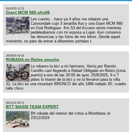
24/10/25 12:31
Giant MCM 980 año98
Les cuento... hace ya 4 años me robaron una
Cannondale cujo 3 amarilla fluo y una Giant MCM 980
en Gral Rodriguez. Km 53 del Acceso oeste mientras
pedaleabamos con mi esposa a Lujan. Aun conservo
las denuncias y las fotos de mis bikes. Desde aquel
momento, no paro de entrar a diferentes portales t
26/08/25 00:42
ROBADA en Retiro anoche
Le robaron la bici a mi hermano. Venía por Ramón
Castillo casi llegando a Rafael Obligado en Retiro (zona
puerto) a eso de las 20:00 de ayer, 25/8/2025, 6 o 7
pibes lo tiraron de la bici y se la llevaron para la villa
31. La bici es una mountain BRONCO del año 1996 rodado 26', cuadro
talle chico
26/12/24 08:13
BTT MASSI TEAM EXPERT
Btt robada del interior del cotxe a Montblanc el
23/12/2024