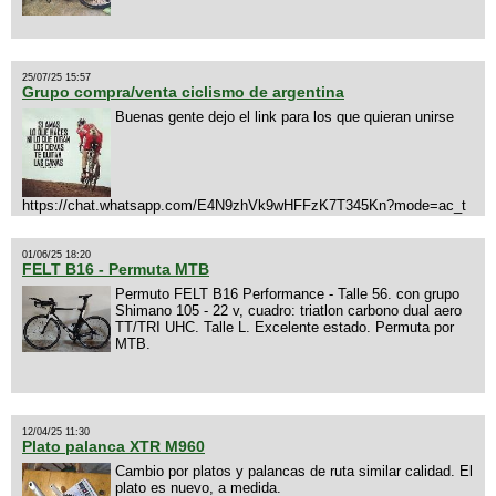
25/07/25 15:57
Grupo compra/venta ciclismo de argentina
Buenas gente dejo el link para los que quieran unirse
https://chat.whatsapp.com/E4N9zhVk9wHFFzK7T345Kn?mode=ac_t
01/06/25 18:20
FELT B16 - Permuta MTB
Permuto FELT B16 Performance - Talle 56. con grupo
Shimano 105 - 22 v, cuadro: triatlon carbono dual aero
TT/TRI UHC. Talle L. Excelente estado. Permuta por
MTB.
12/04/25 11:30
Plato palanca XTR M960
Cambio por platos y palancas de ruta similar calidad. El
plato es nuevo, a medida.