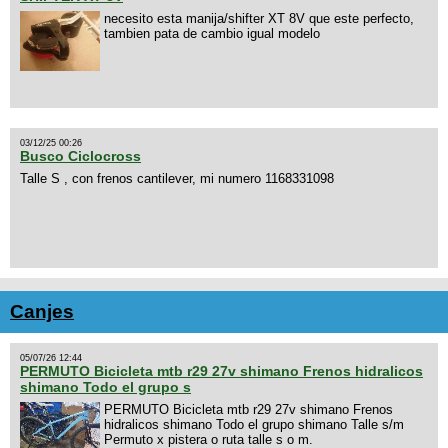
necesito esta manija/shifter XT 8V que este perfecto,
tambien pata de cambio igual modelo
03/12/25 00:26
Busco Ciclocross
Talle S , con frenos cantilever, mi numero 1168331098
Canjes
05/07/26 12:44
PERMUTO Bicicleta mtb r29 27v shimano Frenos hidralicos
shimano Todo el grupo s
PERMUTO Bicicleta mtb r29 27v shimano Frenos
hidralicos shimano Todo el grupo shimano Talle s/m
Permuto x pistera o ruta talle s o m.