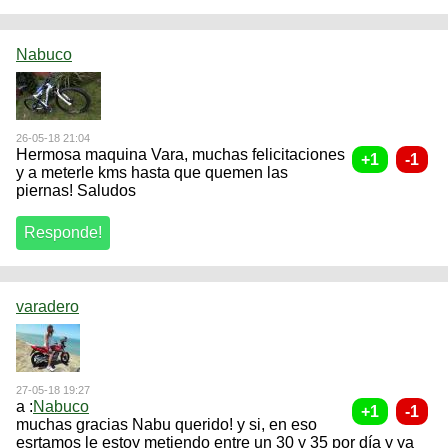
Nabuco
26-05-18 21:04
Hermosa maquina Vara, muchas felicitaciones
y a meterle kms hasta que quemen las
piernas! Saludos
varadero
27-05-18 19:27
a :
Nabuco
muchas gracias Nabu querido! y si, en eso
esrtamos le estoy metiendo entre un 30 y 35 por día y ya