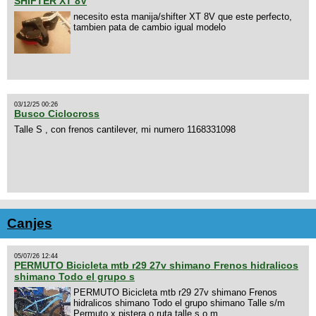
SHIFTER XT 8V
necesito esta manija/shifter XT 8V que este perfecto,
tambien pata de cambio igual modelo
03/12/25 00:26
Busco Ciclocross
Talle S , con frenos cantilever, mi numero 1168331098
Canjes
05/07/26 12:44
PERMUTO Bicicleta mtb r29 27v shimano Frenos hidralicos
shimano Todo el grupo s
PERMUTO Bicicleta mtb r29 27v shimano Frenos
hidralicos shimano Todo el grupo shimano Talle s/m
Permuto x pistera o ruta talle s o m.