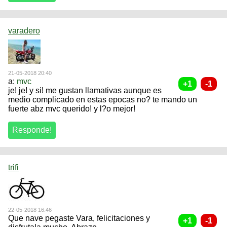
varadero
21-05-2018 20:40
a:
mvc
je! je! y si! me gustan llamativas aunque es
medio complicado en estas epocas no? te mando un
fuerte abz mvc querido! y l?o mejor!
trifi
22-05-2018 16:46
Que nave pegaste Vara, felicitaciones y