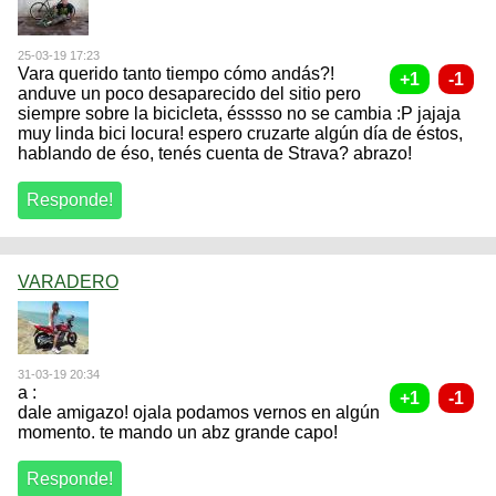
25-03-19 17:23
Vara querido tanto tiempo cómo andás?!
anduve un poco desaparecido del sitio pero
siempre sobre la bicicleta, ésssso no se cambia :P jajaja
muy linda bici locura! espero cruzarte algún día de éstos,
hablando de éso, tenés cuenta de Strava? abrazo!
VARADERO
31-03-19 20:34
a :
dale amigazo! ojala podamos vernos en algún
momento. te mando un abz grande capo!