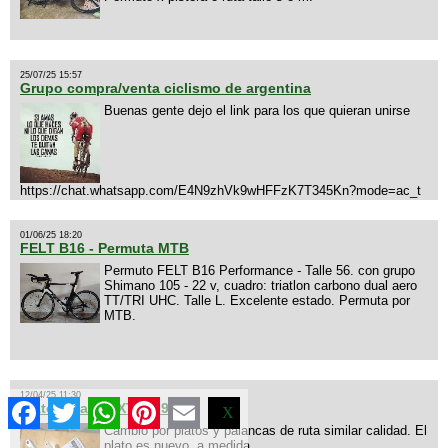
25/07/25 15:57
Grupo compra/venta ciclismo de argentina
Buenas gente dejo el link para los que quieran unirse
https://chat.whatsapp.com/E4N9zhVk9wHFFzK7T345Kn?mode=ac_t
01/06/25 18:20
FELT B16 - Permuta MTB
Permuto FELT B16 Performance - Talle 56. con grupo
Shimano 105 - 22 v, cuadro: triatlon carbono dual aero
TT/TRI UHC. Talle L. Excelente estado. Permuta por
MTB.
12/04/25 11:30
Facebook
Twitter
WhatsApp
Pinterest
Email
Plato palanca XTR M960
X
Cambio por platos y palancas de ruta similar calidad. El
plato es nuevo, a medida.