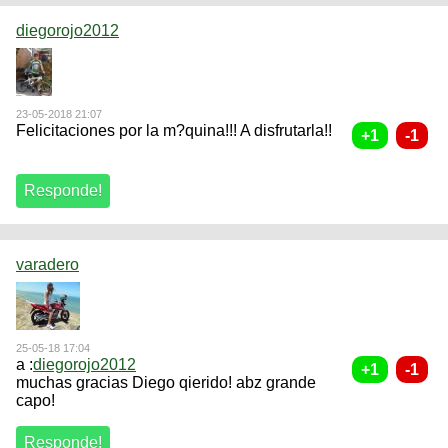
diegorojo2012
23-05-2018 21:07
Felicitaciones por la m?quina!!! A disfrutarla!!
varadero
25-05-18 17:04
a :
diegorojo2012
muchas gracias Diego qierido! abz grande
capo!