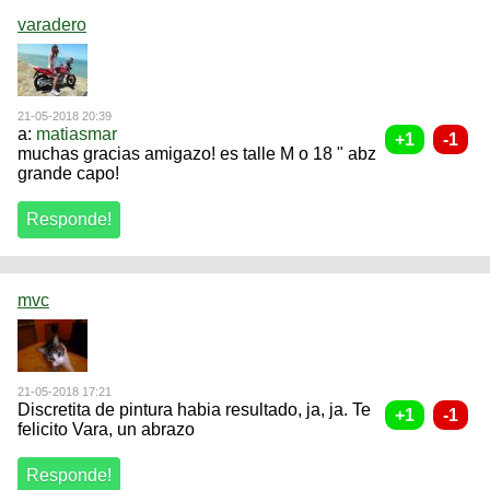
varadero
21-05-2018 20:39
a:
matiasmar
muchas gracias amigazo! es talle M o 18 " abz
grande capo!
mvc
21-05-2018 17:21
Discretita de pintura habia resultado, ja, ja. Te
felicito Vara, un abrazo