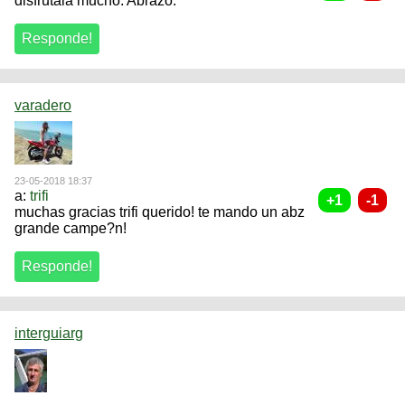
disfrutala mucho. Abrazo.
varadero
23-05-2018 18:37
a:
trifi
muchas gracias trifi querido! te mando un abz
grande campe?n!
interguiarg