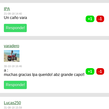
IPA
21-08-18 14:40
Un caño vara
varadero
30-10-18 16:46
a :
muchas gracias Ipa querido! abz grande capo!!
Lucas250
31-08-18 15:59