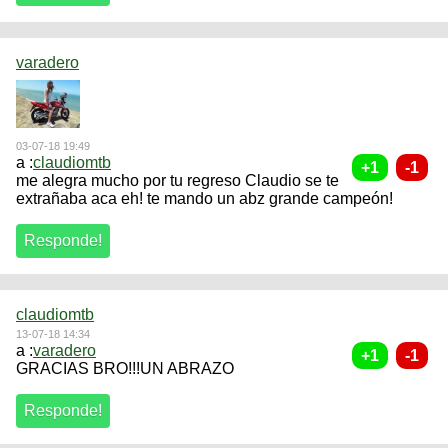
varadero
03-07-18 19:49
a :
claudiomtb
me alegra mucho por tu regreso Claudio se te
extrañaba aca eh! te mando un abz grande campeón!
claudiomtb
13-07-18 14:34
a :
varadero
GRACIAS BRO!!!UN ABRAZO