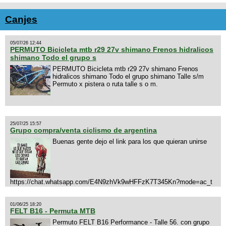
Canjes
05/07/26 12:44
PERMUTO Bicicleta mtb r29 27v shimano Frenos hidralicos
shimano Todo el grupo s
PERMUTO Bicicleta mtb r29 27v shimano Frenos
hidralicos shimano Todo el grupo shimano Talle s/m
Permuto x pistera o ruta talle s o m.
25/07/25 15:57
Grupo compra/venta ciclismo de argentina
Buenas gente dejo el link para los que quieran unirse
https://chat.whatsapp.com/E4N9zhVk9wHFFzK7T345Kn?mode=ac_t
01/06/25 18:20
FELT B16 - Permuta MTB
Permuto FELT B16 Performance - Talle 56. con grupo