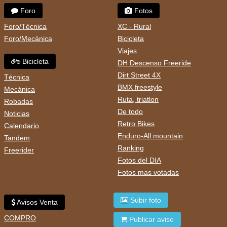
Foro
Fotos
Foro/Técnica
XC - Rural
Foro/Mecánica
Bicicleta
Viajes
Bicicleta
DH Descenso Freeride
Dirt Street 4X
Técnica
BMX freestyle
Mecánica
Ruta, triatlon
Robadas
De todo
Noticias
Retro Bikes
Calendario
Enduro-All mountain
Tandem
Ranking
Freerider
Fotos del DIA
Fotos mas votadas
Subir foto
Avisos Venta
COMPRO
Publicar aviso