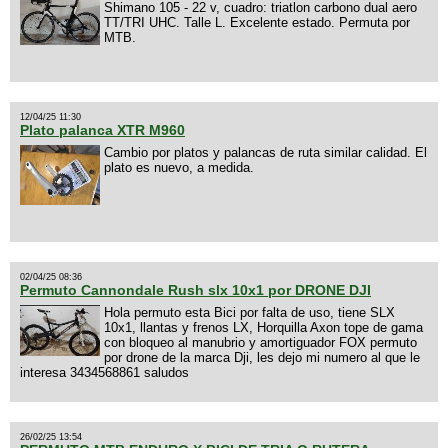
Shimano 105 - 22 v, cuadro: triatlon carbono dual aero
TT/TRI UHC. Talle L. Excelente estado. Permuta por
MTB.
12/04/25 11:30
Plato palanca XTR M960
Cambio por platos y palancas de ruta similar calidad. El
plato es nuevo, a medida.
02/04/25 08:36
Permuto Cannondale Rush slx 10x1 por DRONE DJI
Hola permuto esta Bici por falta de uso, tiene SLX
10x1, llantas y frenos LX, Horquilla Axon tope de gama
con bloqueo al manubrio y amortiguador FOX permuto
por drone de la marca Dji, les dejo mi numero al que le
interesa 3434568861 saludos
26/02/25 13:54