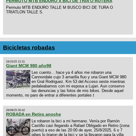
PERMUTO MTB ENDURO X BICI DE TRIA O RUTERA
Permuto MTB ENDURO TALLE M BUSCO BICI DE TURA O
TRIATLON TALLE S.
Bicicletas robadas
24/10/25 12:31
Giant MCM 980 año98
Les cuento... hace ya 4 años me robaron una
Cannondale cujo 3 amarilla fluo y una Giant MCM 980
en Gral Rodriguez. Km 53 del Acceso oeste mientras
pedaleabamos con mi esposa a Lujan. Aun conservo
las denuncias y las fotos de mis bikes. Desde aquel
momento, no paro de entrar a diferentes portales t
26/08/25 00:42
ROBADA en Retiro anoche
Le robaron la bici a mi hermano. Venía por Ramón
Castillo casi llegando a Rafael Obligado en Retiro (zona
puerto) a eso de las 20:00 de ayer, 25/8/2025, 6 o 7
pibes lo tiraron de la bici y se la llevaron para la villa