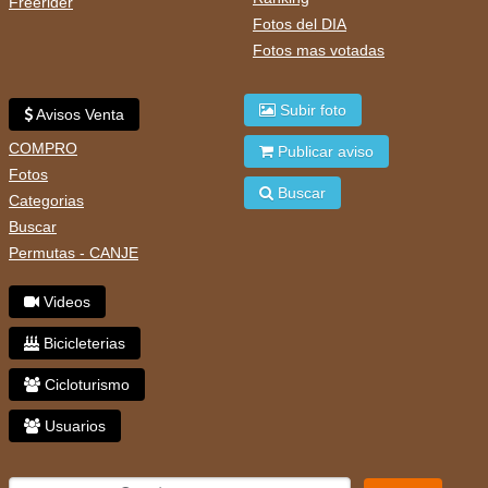
Freerider
Fotos del DIA
Fotos mas votadas
Subir foto
Avisos Venta
COMPRO
Publicar aviso
Fotos
Buscar
Categorias
Buscar
Permutas - CANJE
Videos
Bicicleterias
Cicloturismo
Usuarios