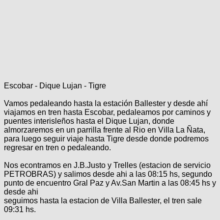
Categorias
BMX
Salidas
Usuarios
TÃ©cnica
COMPRO
Ruta,
Operadores
triatlon
de
MecÃ¡nica
Ãšltimos
CANJE
cicloturismo
De
Robadas
Buscar
Mi
todo
Relatos
ReputaciÃ³n
Noticias
de
Mis
Retro
viajes
Amigos
Mis
Calendario
Escobar - Dique Lujan - Tigre
Compras
Enduro
Foro
Actividad
de
de
Vamos pedaleando hasta la estación Ballester y desde ahí
Mis
viajes
Amigos
viajamos en tren hasta Escobar, pedaleamos por caminos y
Ventas
Ranking
puentes interisleños hasta el Dique Lujan, donde
almorzaremos en un parrilla frente al Rio en Villa La Ñata,
para luego seguir viaje hasta Tigre desde donde podremos
Fotos
regresar en tren o pedaleando.
del
DÃA
Nos econtramos en J.B.Justo y Trelles (estacion de servicio
PETROBRAS) y salimos desde ahi a las 08:15 hs, segundo
punto de encuentro Gral Paz y Av.San Martin a las 08:45 hs y
Fotos
desde ahi
mas
seguimos hasta la estacion de Villa Ballester, el tren sale
votadas
09:31 hs.