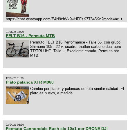
https://chat.whatsapp.com/E4N9zhVk9wHFFzK7T345Kn?mode=ac_t
01/06/25 18:20
FELT B16 - Permuta MTB
Permuto FELT B16 Performance - Talle 56. con grupo
Shimano 105 - 22 v, cuadro: triatlon carbono dual aero
TT/TRI UHC. Talle L. Excelente estado. Permuta por
MTB.
12/04/25 11:30
Plato palanca XTR M960
Cambio por platos y palancas de ruta similar calidad. El
plato es nuevo, a medida.
02/04/25 08:36
Permuto Cannondale Rush slx 10x1 por DRONE DJI