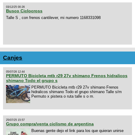
03/12/25 00:26
Busco Ciclocross
Talle S , con frenos cantilever, mi numero 1168331098
Canjes
05/07/26 12:44
PERMUTO Bicicleta mtb r29 27v shimano Frenos hidralicos
shimano Todo el grupo s
PERMUTO Bicicleta mtb r29 27v shimano Frenos
hidralicos shimano Todo el grupo shimano Talle s/m
Permuto x pistera o ruta talle s o m.
25/07/25 15:57
Grupo compra/venta ciclismo de argentina
Buenas gente dejo el link para los que quieran unirse