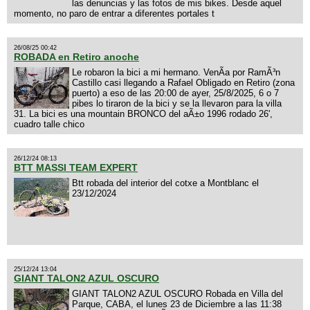
las denuncias y las fotos de mis bikes. Desde aquel
momento, no paro de entrar a diferentes portales t
26/08/25 00:42
ROBADA en Retiro anoche
Le robaron la bici a mi hermano. VenÃ­a por RamÃ³n
Castillo casi llegando a Rafael Obligado en Retiro (zona
puerto) a eso de las 20:00 de ayer, 25/8/2025, 6 o 7
pibes lo tiraron de la bici y se la llevaron para la villa
31. La bici es una mountain BRONCO del aÃ±o 1996 rodado 26',
cuadro talle chico
26/12/24 08:13
BTT MASSI TEAM EXPERT
Btt robada del interior del cotxe a Montblanc el
23/12/2024
25/12/24 13:04
GIANT TALON2 AZUL OSCURO
GIANT TALON2 AZUL OSCURO Robada en Villa del
Parque, CABA, el lunes 23 de Diciembre a las 11:38