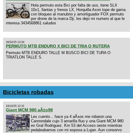
Hola permuto esta Bici por falta de uso, tiene SLX
10x1, llantas y frenos LX, Horquilla Axon tope de gama
con bloqueo al manubrio y amortiguador FOX permuto
por drone de la marca Dji, les dejo mi numero al que le
interesa 3434568861 saludos
26/02/25 13:54
PERMUTO MTB ENDURO X BICI DE TRIA O RUTERA
Permuto MTB ENDURO TALLE M BUSCO BICI DE TURA O
TRIATLON TALLE S.
Bicicletas robadas
24/10/25 12:31
Giant MCM 980 aÃ±o98
Les cuento... hace ya 4 aÃ±os me robaron una
Cannondale cujo 3 amarilla fluo y una Giant MCM 980
en Gral Rodriguez. Km 53 del Acceso oeste mientras
pedaleabamos con mi esposa a Lujan. Aun conservo