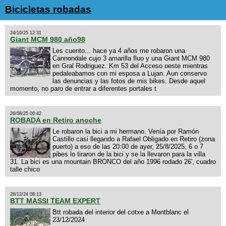
Bicicletas robadas
24/10/25 12:31
Giant MCM 980 año98
Les cuento... hace ya 4 años me robaron una
Cannondale cujo 3 amarilla fluo y una Giant MCM 980
en Gral Rodriguez. Km 53 del Acceso oeste mientras
pedaleabamos con mi esposa a Lujan. Aun conservo
las denuncias y las fotos de mis bikes. Desde aquel
momento, no paro de entrar a diferentes portales t
26/08/25 00:42
ROBADA en Retiro anoche
Le robaron la bici a mi hermano. Venía por Ramón
Castillo casi llegando a Rafael Obligado en Retiro (zona
puerto) a eso de las 20:00 de ayer, 25/8/2025, 6 o 7
pibes lo tiraron de la bici y se la llevaron para la villa
31. La bici es una mountain BRONCO del año 1996 rodado 26', cuadro
talle chico
26/12/24 08:13
BTT MASSI TEAM EXPERT
Btt robada del interior del cotxe a Montblanc el
23/12/2024