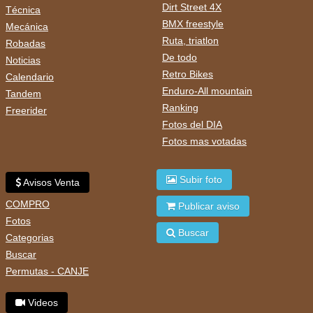
Dirt Street 4X
Técnica
BMX freestyle
Mecánica
Ruta, triatlon
Robadas
De todo
Noticias
Retro Bikes
Calendario
Enduro-All mountain
Tandem
Ranking
Freerider
Fotos del DIA
Fotos mas votadas
Subir foto
Avisos Venta
COMPRO
Publicar aviso
Fotos
Buscar
Categorias
Buscar
Permutas - CANJE
Videos