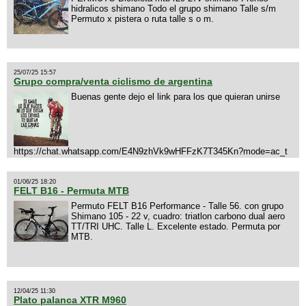
hidralicos shimano Todo el grupo shimano Talle s/m
Permuto x pistera o ruta talle s o m.
25/07/25 15:57
Grupo compra/venta ciclismo de argentina
Buenas gente dejo el link para los que quieran unirse
https://chat.whatsapp.com/E4N9zhVk9wHFFzK7T345Kn?mode=ac_t
01/06/25 18:20
FELT B16 - Permuta MTB
Permuto FELT B16 Performance - Talle 56. con grupo
Shimano 105 - 22 v, cuadro: triatlon carbono dual aero
TT/TRI UHC. Talle L. Excelente estado. Permuta por
MTB.
12/04/25 11:30
Plato palanca XTR M960