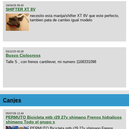
19/04/26 09:40
SHIFTER XT 8V
necesito esta manija/shifter XT 8V que este perfecto,
tambien pata de cambio igual modelo
03/12/25 00:26
Busco Ciclocross
Talle S , con frenos cantilever, mi numero 1168331098
Canjes
05/07/26 12:44
PERMUTO Bicicleta mtb r29 27v shimano Frenos hidralicos
shimano Todo el grupo s
PERMUTO Bicicleta mtb r29 27v shimano Frenos