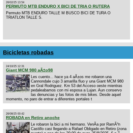
26/02/25 13:54
PERMUTO MTB ENDURO X BICI DE TRIA O RUTERA
Permuto MTB ENDURO TALLE M BUSCO BICI DE TURA O
TRIATLON TALLE S.
Bicicletas robadas
24/10/25 12:31
Giant MCM 980 aÃ±o98
Les cuento... hace ya 4 aÃ±os me robaron una
Cannondale cujo 3 amarilla fluo y una Giant MCM 980
en Gral Rodriguez. Km 53 del Acceso oeste mientras
pedaleabamos con mi esposa a Lujan. Aun conservo
las denuncias y las fotos de mis bikes. Desde aquel
momento, no paro de entrar a diferentes portales t
26/08/25 00:42
ROBADA en Retiro anoche
Le robaron la bici a mi hermano. VenÃ­a por RamÃ³n
Castillo casi llegando a Rafael Obligado en Retiro (zona