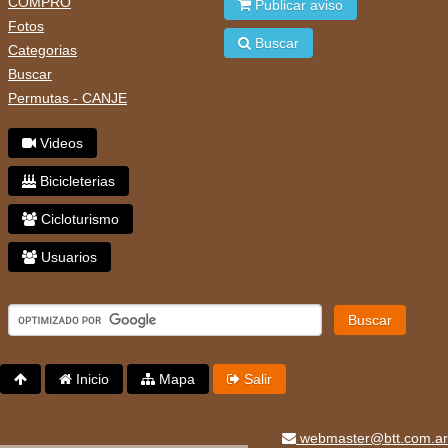
COMPRO
Publicar aviso
Fotos
Buscar
Categorias
Buscar
Permutas - CANJE
Videos
Bicicleterias
Cicloturismo
Usuarios
Buscar
Inicio
Mapa
Salir
webmaster@btt.com.ar