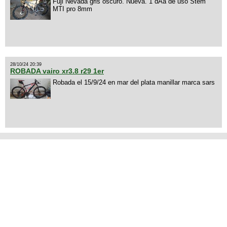
Fuji Nevada gris oscuro. Nueva. 1 dÃ­a de uso Stem
MTI pro 8mm
28/10/24 20:39
ROBADA vairo xr3.8 r29 1er
Robada el 15/9/24 en mar del plata manillar marca sars