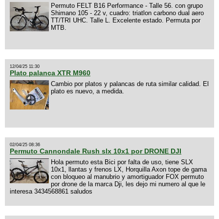
Permuto FELT B16 Performance - Talle 56. con grupo
Shimano 105 - 22 v, cuadro: triatlon carbono dual aero
TT/TRI UHC. Talle L. Excelente estado. Permuta por
MTB.
12/04/25 11:30
Plato palanca XTR M960
Cambio por platos y palancas de ruta similar calidad. El
plato es nuevo, a medida.
02/04/25 08:36
Permuto Cannondale Rush slx 10x1 por DRONE DJI
Hola permuto esta Bici por falta de uso, tiene SLX
10x1, llantas y frenos LX, Horquilla Axon tope de gama
con bloqueo al manubrio y amortiguador FOX permuto
por drone de la marca Dji, les dejo mi numero al que le
interesa 3434568861 saludos