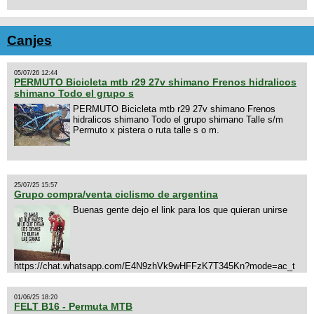
Canjes
05/07/26 12:44
PERMUTO Bicicleta mtb r29 27v shimano Frenos hidralicos
shimano Todo el grupo s
PERMUTO Bicicleta mtb r29 27v shimano Frenos
hidralicos shimano Todo el grupo shimano Talle s/m
Permuto x pistera o ruta talle s o m.
25/07/25 15:57
Grupo compra/venta ciclismo de argentina
Buenas gente dejo el link para los que quieran unirse
https://chat.whatsapp.com/E4N9zhVk9wHFFzK7T345Kn?mode=ac_t
01/06/25 18:20
FELT B16 - Permuta MTB