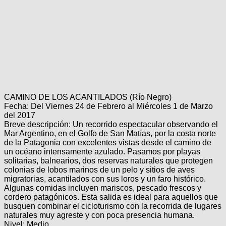
Categorias
BMX
Salidas
Usuarios
TÃ©cnica
COMPRO
Ruta,
Operadores
triatlon
de
MecÃ¡nica
Ãšltimos
CANJE
cicloturismo
De
Robadas
Buscar
Mi
todo
Relatos
ReputaciÃ³n
Noticias
de
Mis
Retro
viajes
Amigos
Mis
Calendario
Compras
Enduro
Foro
Actividad
CAMINO DE LOS ACANTILADOS (Río Negro)
de
de
Fecha: Del Viernes 24 de Febrero al Miércoles 1 de Marzo
Mis
viajes
Amigos
del 2017
Ventas
Ranking
Breve descripción: Un recorrido espectacular observando el
Mar Argentino, en el Golfo de San Matías, por la costa norte
de la Patagonia con excelentes vistas desde el camino de
Fotos
un océano intensamente azulado. Pasamos por playas
del
solitarias, balnearios, dos reservas naturales que protegen
DÃA
colonias de lobos marinos de un pelo y sitios de aves
migratorias, acantilados con sus loros y un faro histórico.
Algunas comidas incluyen mariscos, pescado frescos y
Fotos
cordero patagónicos. Esta salida es ideal para aquellos que
mas
busquen combinar el cicloturismo con la recorrida de lugares
votadas
naturales muy agreste y con poca presencia humana.
Nivel: Medio.