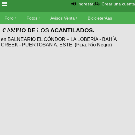
Ingresar
Crear una cuenta
Foro
Foro
Fotos
Avisos Venta
BicicleterÃ­as
CAMINO DE LOS ACANTILADOS.
Foro
Bicicletas
Videos
Fotos
en BALNEARIO EL CÓNDOR – LA LOBERÍA - BAHÍA
TÃ©cnica
CREEK - PUERTOSAN A. ESTE. (Pcia. Río Negro)
Avisos
MecÃ¡nica
SUBÃ
Ventas
tu foto
BicicleterÃ­
Galeria
SUBÃ
as
tu
XC
aviso
Bicicletas
Bicicletas
Buscar
Viajes
Videos
Bicicletas
Ultimos
Descenso
Cicloturismo
Tandem
Fotos
Dirt
Freerider