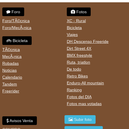
Foro
Fotos
Foro/TÃ©cnica
XC - Rural
Foro/MecÃ¡nica
Bicicleta
Viajes
Bicicleta
DH Descenso Freeride
Dirt Street 4X
TÃ©cnica
BMX freestyle
MecÃ¡nica
Ruta, triatlon
Robadas
De todo
Noticias
Retro Bikes
Calendario
Enduro-All mountain
Tandem
Ranking
Freerider
Fotos del DIA
Fotos mas votadas
Subir foto
Avisos Venta