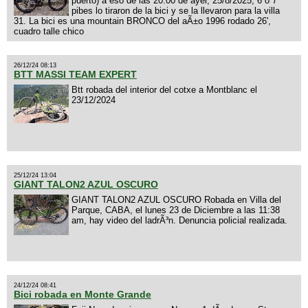
puerto) a eso de las 20:00 de ayer, 25/8/2025, 6 o 7
pibes lo tiraron de la bici y se la llevaron para la villa
31. La bici es una mountain BRONCO del aÃ±o 1996 rodado 26',
cuadro talle chico
26/12/24 08:13
BTT MASSI TEAM EXPERT
Btt robada del interior del cotxe a Montblanc el
23/12/2024
25/12/24 13:04
GIANT TALON2 AZUL OSCURO
GIANT TALON2 AZUL OSCURO Robada en Villa del
Parque, CABA, el lunes 23 de Diciembre a las 11:38
am, hay video del ladrÃ³n. Denuncia policial realizada.
24/12/24 08:41
Bici robada en Monte Grande