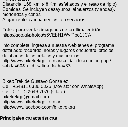
Distancia: 168 Km. (48 Km. asfaltados y el resto de ripio)
Comidas: Se incluyen desayunos, almuerzos (viandas),
meriendas y cenas.
Alojamiento: campamentos con servicios.
Fotos: para ver las imágenes de la ultima edición:
https://goo.gl/photos/s6VEbH1WvfPpo1JCA
Info completa: ingresa a nuestra web tenes el programa
detallado: recorrido, horas y lugares encuentro, precios
detallados, fotos, relatos y mucho mas:
http://www.biketrekgg.com.ar/salida_descripcion.php?
salida=60&n_id_salida_fecha=33
Bike&Trek de Gustavo González
Cel.: +54911 6336-0326 (Movistar con WhatsApp)
Cel.: 011 15 2649-7076 (Claro)
biketrekgg@gmail.com
http://www.biketrekgg.com.ar
http://www.facebook.com/biketrekgg
Principales características