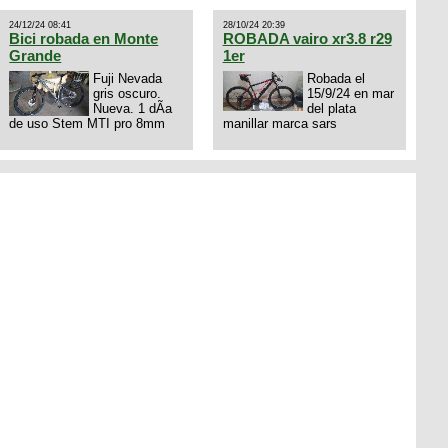
por drone de la marca Dji, les
dejo mi numero al que le
24/12/24 08:41
28/10/24 20:39
interesa 3434568861 saludos
Bici robada en Monte
ROBADA vairo xr3.8 r29
Grande
1er
Fuji Nevada
Robada el
gris oscuro.
15/9/24 en mar
Nueva. 1 dÃ­a
del plata
de uso Stem MTI pro 8mm
manillar marca sars