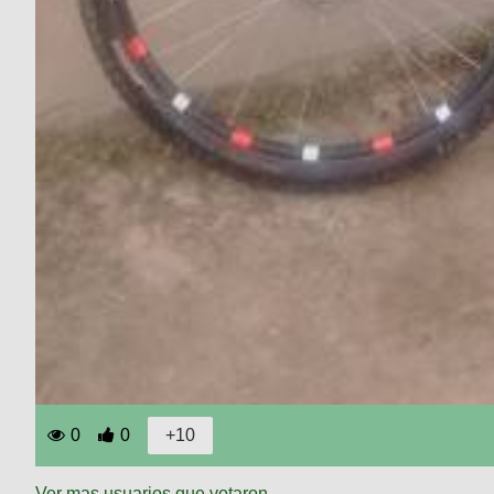
0
0
Ver mas usuarios que votaron