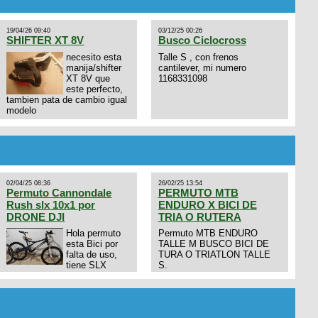
19/04/26 09:40
03/12/25 00:26
SHIFTER XT 8V
Busco Ciclocross
necesito esta
Talle S , con frenos
manija/shifter
cantilever, mi numero
XT 8V que
1168331098
este perfecto,
tambien pata de cambio igual
modelo
02/04/25 08:36
26/02/25 13:54
Permuto Cannondale
PERMUTO MTB
Rush slx 10x1 por
ENDURO X BICI DE
DRONE DJI
TRIA O RUTERA
Hola permuto
Permuto MTB ENDURO
esta Bici por
TALLE M BUSCO BICI DE
falta de uso,
TURA O TRIATLON TALLE
tiene SLX
S.
10x1, llantas y frenos LX,
Horquilla Axon tope de gama
con bloqueo al manubrio y
amortiguador FOX permuto