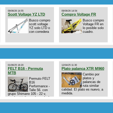
09/06/26 14:55
09/06/26 14:54
Scott Voltage YZ LTD
Compro Voltage FR
Busco compro
Busco compro
scott voltage
Voltage FR en
YZ solo LTD o
lo posible solo
con corredera
cuadro.
01/06/25 18:20
12/04/25 11:30
FELT B16 - Permuta
Plato palanca XTR M960
MTB
Cambio por
platos y
Permuto FELT
palancas de
B16
ruta similar
Performance -
calidad. El plato es nuevo, a
Talle 56. con
medida.
grupo Shimano 105 - 22 v,
cuadro: triatlon carbono dual
E4N9zhVk9wHFFzK7T345Kn?
aero TT/TRI UHC. Talle L.
Excelente estado. Permuta
por MTB.