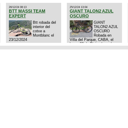
26/12/24 08:13
25/12/24 13:04
BTT MASSI TEAM
GIANT TALON2 AZUL
EXPERT
OSCURO
Btt robada del
GIANT
interior del
TALON2 AZUL
cotxe a
OSCURO
Montblanc el
Robada en
23/12/2024
Villa del Parque, CABA, el
lunes 23 de Diciembre a las
11:38 am, hay video del
ladrÃ³n. Denuncia policial
realizada.