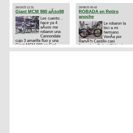
talle s o m.
24/10/25 12:31
26/08/25 00:42
Giant MCM 980 aÃ±o98
ROBADA en Retiro
anoche
Les cuento...
hace ya 4
Le robaron la
aÃ±os me
bici a mi
robaron una
hermano.
Cannondale
VenÃ­a por
cujo 3 amarilla fluo y una
RamÃ³n Castillo casi
Giant MCM 980 en Gral
llegando a Rafael Obligado en
Rodriguez. Km 53 del Acceso
Retiro (zona puerto) a eso de
oeste mientras
las 20:00 de ayer, 25/8/2025,
pedaleabamos con mi esposa
6 o 7 pibes lo tiraron de la
a Lujan. Aun conservo las
bici y se la llevaron para la
denuncias y las fotos de mis
villa 31. La bici es una
bikes. Desde aquel momento,
mountain BRONCO del aÃ±o
no paro de entrar a diferentes
1996 rodado 26', cuadro talle
portales t
chico