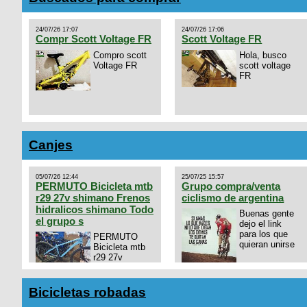
24/07/26 17:07
24/07/26 17:06
Compr Scott Voltage FR
Scott Voltage FR
Compro scott
Hola, busco
Voltage FR
scott voltage
FR
Canjes
05/07/26 12:44
25/07/25 15:57
PERMUTO Bicicleta mtb
Grupo compra/venta
r29 27v shimano Frenos
ciclismo de argentina
hidralicos shimano Todo
Buenas gente
el grupo s
dejo el link
para los que
PERMUTO
quieran unirse
Bicicleta mtb
r29 27v
shimano
https://chat.whatsapp.com/
Frenos hidralicos shimano
mode=ac_t
Todo el grupo shimano Talle
Bicicletas robadas
s/m Permuto x pistera o ruta