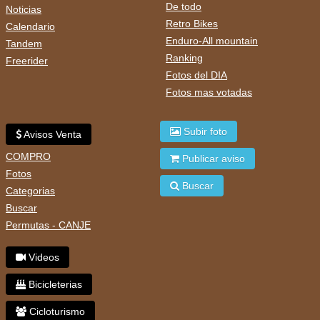
De todo
Noticias
Retro Bikes
Calendario
Enduro-All mountain
Tandem
Ranking
Freerider
Fotos del DIA
Fotos mas votadas
Subir foto
Avisos Venta
COMPRO
Publicar aviso
Fotos
Buscar
Categorias
Buscar
Permutas - CANJE
Videos
Bicicleterias
Cicloturismo