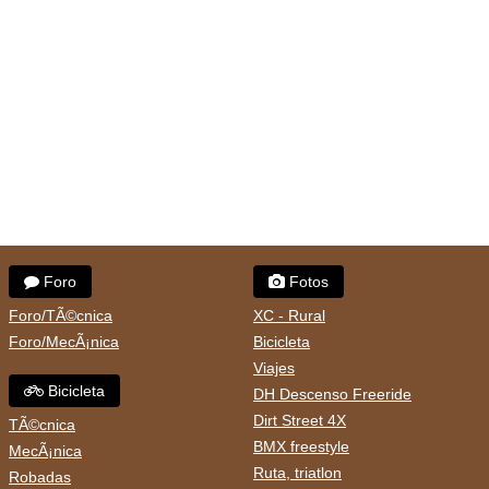
Foro
Fotos
Foro/TÃ©cnica
XC - Rural
Foro/MecÃ¡nica
Bicicleta
Viajes
Bicicleta
DH Descenso Freeride
Dirt Street 4X
TÃ©cnica
BMX freestyle
MecÃ¡nica
Ruta, triatlon
Robadas