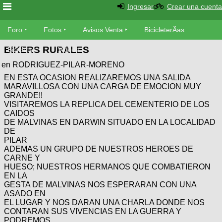
Ingresar
Crear una cuenta
Foro
Foro
Fotos
Avisos Venta
BicicleterÃ­as
BIKERS RURALES
Foro
Bicicletas
Videos
Fotos
en RODRIGUEZ-PILAR-MORENO
TÃ©cnica
EN ESTA OCASION REALIZAREMOS UNA SALIDA
Avisos
MecÃ¡nica
MARAVILLOSA CON UNA CARGA DE EMOCION MUY
SUBÃ
Ventas
GRANDE!!
tu foto
VISITAREMOS LA REPLICA DEL CEMENTERIO DE LOS
CAIDOS
BicicleterÃ­
DE MALVINAS EN DARWIN SITUADO EN LA LOCALIDAD
Galeria
SUBÃ
as
DE
tu
PILAR
XC
aviso
ADEMAS UN GRUPO DE NUESTROS HEROES DE
Bicicletas
CARNE Y
Bicicletas
HUESO; NUESTROS HERMANOS QUE COMBATIERON
Buscar
EN LA
Viajes
Videos
GESTA DE MALVINAS NOS ESPERARAN CON UNA
Bicicletas
Ultimos
Descenso
ASADO EN
Cicloturismo
EL LUGAR Y NOS DARAN UNA CHARLA DONDE NOS
Tandem
Fotos
Dirt
CONTARAN SUS VIVENCIAS EN LA GUERRA Y
PODREMOS
Freerider