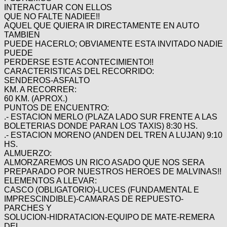
Categorias
BMX
Salidas
INTERACTUAR CON ELLOS
Usuarios
TÃ©cnica
QUE NO FALTE NADIEE!!
COMPRO
Ruta,
Operadores
AQUEL QUE QUIERA IR DIRECTAMENTE EN AUTO
triatlon
de
MecÃ¡nica
TAMBIEN
Ãšltimos
CANJE
cicloturismo
PUEDE HACERLO; OBVIAMENTE ESTA INVITADO NADIE
De
Robadas
PUEDE
Buscar
Mi
todo
Relatos
PERDERSE ESTE ACONTECIMIENTO!!
ReputaciÃ³n
Noticias
de
Mis
CARACTERISTICAS DEL RECORRIDO:
Retro
viajes
Amigos
SENDEROS-ASFALTO
Mis
Calendario
KM. A RECORRER:
Compras
Enduro
Foro
Actividad
60 KM. (APROX.)
de
de
Mis
PUNTOS DE ENCUENTRO:
viajes
Amigos
Ventas
.- ESTACION MERLO (PLAZA LADO SUR FRENTE A LAS
Ranking
BOLETERIAS DONDE PARAN LOS TAXIS) 8:30 HS.
.- ESTACION MORENO (ANDEN DEL TREN A LUJAN) 9:10
HS.
Fotos
ALMUERZO:
del
ALMORZAREMOS UN RICO ASADO QUE NOS SERA
DÃA
PREPARADO POR NUESTROS HEROES DE MALVINAS!!
ELEMENTOS A LLEVAR:
CASCO (OBLIGATORIO)-LUCES (FUNDAMENTAL E
Fotos
IMPRESCINDIBLE)-CAMARAS DE REPUESTO-
mas
PARCHES Y
votadas
SOLUCION-HIDRATACION-EQUIPO DE MATE-REMERA
DEL