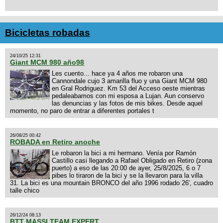
Bicicletas robadas
24/10/25 12:31
Giant MCM 980 año98
Les cuento... hace ya 4 años me robaron una
Cannondale cujo 3 amarilla fluo y una Giant MCM 980
en Gral Rodriguez. Km 53 del Acceso oeste mientras
pedaleabamos con mi esposa a Lujan. Aun conservo
las denuncias y las fotos de mis bikes. Desde aquel
momento, no paro de entrar a diferentes portales t
26/08/25 00:42
ROBADA en Retiro anoche
Le robaron la bici a mi hermano. Venía por Ramón
Castillo casi llegando a Rafael Obligado en Retiro (zona
puerto) a eso de las 20:00 de ayer, 25/8/2025, 6 o 7
pibes lo tiraron de la bici y se la llevaron para la villa
31. La bici es una mountain BRONCO del año 1996 rodado 26', cuadro
talle chico
26/12/24 08:13
BTT MASSI TEAM EXPERT