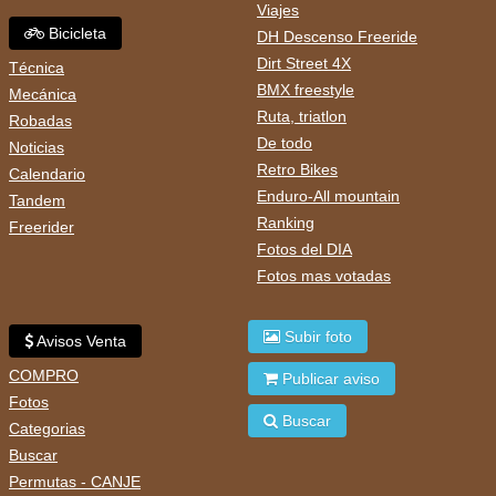
Viajes
Bicicleta
DH Descenso Freeride
Dirt Street 4X
Técnica
BMX freestyle
Mecánica
Ruta, triatlon
Robadas
De todo
Noticias
Retro Bikes
Calendario
Enduro-All mountain
Tandem
Ranking
Freerider
Fotos del DIA
Fotos mas votadas
Subir foto
Avisos Venta
COMPRO
Publicar aviso
Fotos
Buscar
Categorias
Buscar
Permutas - CANJE