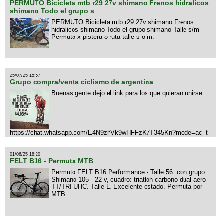
PERMUTO Bicicleta mtb r29 27v shimano Frenos hidralicos
shimano Todo el grupo s
PERMUTO Bicicleta mtb r29 27v shimano Frenos
hidralicos shimano Todo el grupo shimano Talle s/m
Permuto x pistera o ruta talle s o m.
25/07/25 15:57
Grupo compra/venta ciclismo de argentina
Buenas gente dejo el link para los que quieran unirse
https://chat.whatsapp.com/E4N9zhVk9wHFFzK7T345Kn?mode=ac_t
01/06/25 18:20
FELT B16 - Permuta MTB
Permuto FELT B16 Performance - Talle 56. con grupo
Shimano 105 - 22 v, cuadro: triatlon carbono dual aero
TT/TRI UHC. Talle L. Excelente estado. Permuta por
MTB.