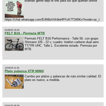
Buenas gente dejo el link para los que quieran unirse
https://chat.whatsapp.com/E4N9zhVk9wHFFzK7T345Kn?mode=ac_t
01/06/25 18:20
FELT B16 - Permuta MTB
Permuto FELT B16 Performance - Talle 56. con grupo
Shimano 105 - 22 v, cuadro: triatlon carbono dual aero
TT/TRI UHC. Talle L. Excelente estado. Permuta por
MTB.
12/04/25 11:30
Plato palanca XTR M960
Cambio por platos y palancas de ruta similar calidad. El
plato es nuevo, a medida.
02/04/25 08:36