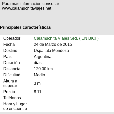
Categorias
BMX
Salidas
Para mas información consultar
Usuarios
TÃ©cnica
www.calamuchitaviajes.net
COMPRO
Ruta,
Operadores
triatlon
de
MecÃ¡nica
Ãšltimos
CANJE
cicloturismo
De
Robadas
Buscar
Principales características
Mi
todo
Relatos
ReputaciÃ³n
Noticias
de
Mis
Retro
Operador
Calamuchita Viajes SRL ( EN BICI )
viajes
Amigos
Mis
Calendario
Fecha
24 de Marzo de 2015
Compras
Enduro
Foro
Actividad
Destino
Uspallata Mendoza
de
de
Mis
Pais
Argentina
viajes
Amigos
Ventas
Ranking
Duración
dias
Distancia
120.00 km
Fotos
Dificultad
Medio
del
Altura a
DÃA
3 m
superar
Precio
8.11
Fotos
Teléfonos
mas
Hora y Lugar
votadas
de encuentro