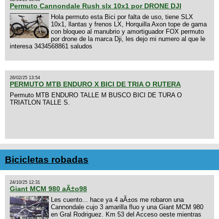
Permuto Cannondale Rush slx 10x1 por DRONE DJI
Hola permuto esta Bici por falta de uso, tiene SLX
10x1, llantas y frenos LX, Horquilla Axon tope de gama
con bloqueo al manubrio y amortiguador FOX permuto
por drone de la marca Dji, les dejo mi numero al que le
interesa 3434568861 saludos
26/02/25 13:54
PERMUTO MTB ENDURO X BICI DE TRIA O RUTERA
Permuto MTB ENDURO TALLE M BUSCO BICI DE TURA O
TRIATLON TALLE S.
Bicicletas robadas
24/10/25 12:31
Giant MCM 980 aÃ±o98
Les cuento... hace ya 4 aÃ±os me robaron una
Cannondale cujo 3 amarilla fluo y una Giant MCM 980
en Gral Rodriguez. Km 53 del Acceso oeste mientras