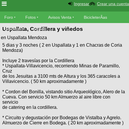
Ingresar
Crear una cuenta
Foro
Foro
Fotos
Avisos Venta
BicicleterÃ­as
Uspallata, Cordillera y viñedos
Foro
Bicicletas
Videos
Fotos
en Uspallata Mendoza
TÃ©cnica
5 dias y 3 noches ( 2 en Uspallata y 1 en Chacras de Coria
Avisos
MecÃ¡nica
Mendoza)
SUBÃ
Ventas
tu foto
Incluye 2 travesías por la Cordillera
* Uspallata-Villavicencio, recorriendo Minas de Paramillo,
BicicleterÃ­
Cruz
Galeria
SUBÃ
as
de los Jesuitas a 3100 mts de Altura y los 365 caracoles a
tu
Villavicencio. ( 50 km aproximadamente )
XC
aviso
Bicicletas
* Cordon del Bonilla, vistando sitio Arqueológico, Alero de la
Bicicletas
Cueva. Con servicio 50 km Almuerzo al aire libre con
Buscar
servicio
Viajes
Videos
de catering en la cordillera.
Bicicletas
Ultimos
Descenso
Cicloturismo
* Circuito y degustación por Bodegas de Vistalba y Agrelo.
Tandem
Fotos
Dirt
Almuerzo de Cierre en Bodega. ( 20 km aproximadamente )
Freerider