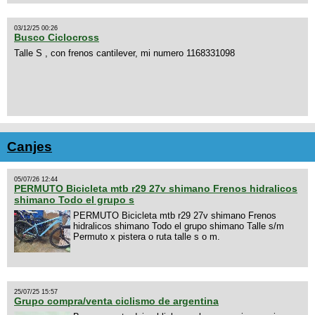
03/12/25 00:26
Busco Ciclocross
Talle S , con frenos cantilever, mi numero 1168331098
Canjes
05/07/26 12:44
PERMUTO Bicicleta mtb r29 27v shimano Frenos hidralicos
shimano Todo el grupo s
PERMUTO Bicicleta mtb r29 27v shimano Frenos
hidralicos shimano Todo el grupo shimano Talle s/m
Permuto x pistera o ruta talle s o m.
25/07/25 15:57
Grupo compra/venta ciclismo de argentina