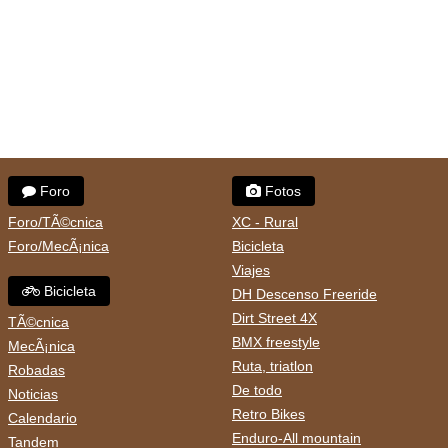
Foro
Fotos
Foro/TÃ©cnica
XC - Rural
Foro/MecÃ¡nica
Bicicleta
Viajes
Bicicleta
DH Descenso Freeride
Dirt Street 4X
TÃ©cnica
BMX freestyle
MecÃ¡nica
Ruta, triatlon
Robadas
De todo
Noticias
Retro Bikes
Calendario
Enduro-All mountain
Tandem