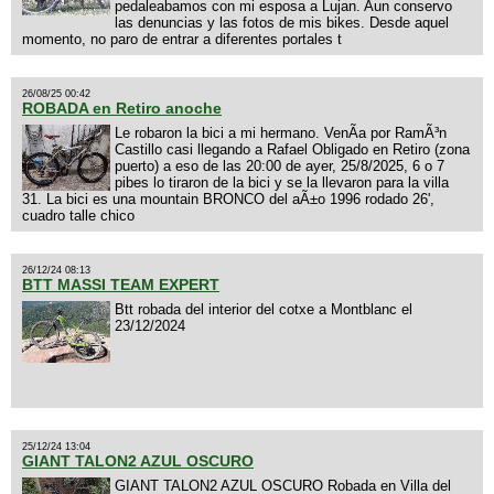
pedaleabamos con mi esposa a Lujan. Aun conservo
las denuncias y las fotos de mis bikes. Desde aquel
momento, no paro de entrar a diferentes portales t
26/08/25 00:42
ROBADA en Retiro anoche
Le robaron la bici a mi hermano. VenÃ­a por RamÃ³n
Castillo casi llegando a Rafael Obligado en Retiro (zona
puerto) a eso de las 20:00 de ayer, 25/8/2025, 6 o 7
pibes lo tiraron de la bici y se la llevaron para la villa
31. La bici es una mountain BRONCO del aÃ±o 1996 rodado 26',
cuadro talle chico
26/12/24 08:13
BTT MASSI TEAM EXPERT
Btt robada del interior del cotxe a Montblanc el
23/12/2024
25/12/24 13:04
GIANT TALON2 AZUL OSCURO
GIANT TALON2 AZUL OSCURO Robada en Villa del