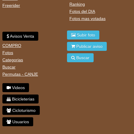
Ranking
Freerider
Fotos del DIA
Fotos mas votadas
Subir foto
Avisos Venta
COMPRO
Publicar aviso
Fotos
Buscar
Categorias
Buscar
Permutas - CANJE
Videos
Bicicleterias
Cicloturismo
Usuarios