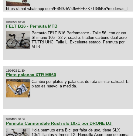
https://chat.whatsapp.com/E4N9zhVk9wHFFzK7T345Kn?mode=ac_t
01/06/25 18:20
FELT B16 - Permuta MTB
Permuto FELT B16 Performance - Talle 56. con grupo
Shimano 105 - 22 v, cuadro: triatlon carbono dual aero
TT/TRI UHC. Talle L. Excelente estado. Permuta por
MTB.
12/04/25 11:30
Plato palanca XTR M960
Cambio por platos y palancas de ruta similar calidad. El
plato es nuevo, a medida.
02/04/25 08:36
Permuto Cannondale Rush slx 10x1 por DRONE DJI
Hola permuto esta Bici por falta de uso, tiene SLX
10x1, llantas y frenos LX, Horquilla Axon tope de gama