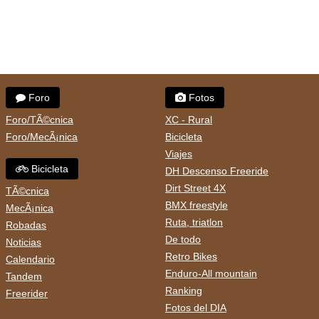
Foro
Fotos
Foro/TÃ©cnica
XC - Rural
Foro/MecÃ¡nica
Bicicleta
Viajes
Bicicleta
DH Descenso Freeride
Dirt Street 4X
TÃ©cnica
BMX freestyle
MecÃ¡nica
Ruta, triatlon
Robadas
De todo
Noticias
Retro Bikes
Calendario
Enduro-All mountain
Tandem
Ranking
Freerider
Fotos del DIA