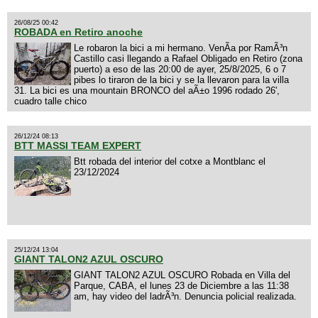
26/08/25 00:42
ROBADA en Retiro anoche
Le robaron la bici a mi hermano. VenÃ­a por RamÃ³n
Castillo casi llegando a Rafael Obligado en Retiro (zona
puerto) a eso de las 20:00 de ayer, 25/8/2025, 6 o 7
pibes lo tiraron de la bici y se la llevaron para la villa
31. La bici es una mountain BRONCO del aÃ±o 1996 rodado 26',
cuadro talle chico
26/12/24 08:13
BTT MASSI TEAM EXPERT
Btt robada del interior del cotxe a Montblanc el
23/12/2024
25/12/24 13:04
GIANT TALON2 AZUL OSCURO
GIANT TALON2 AZUL OSCURO Robada en Villa del
Parque, CABA, el lunes 23 de Diciembre a las 11:38
am, hay video del ladrÃ³n. Denuncia policial realizada.