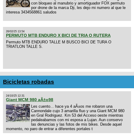
con bloqueo al manubrio y amortiguador FOX permuto
por drone de la marca Dji, les dejo mi numero al que le
interesa 3434568861 saludos
26/02/25 13:54
PERMUTO MTB ENDURO X BICI DE TRIA O RUTERA
Permuto MTB ENDURO TALLE M BUSCO BICI DE TURA O
TRIATLON TALLE S.
Bicicletas robadas
24/10/25 12:31
Giant MCM 980 aÃ±o98
Les cuento... hace ya 4 aÃ±os me robaron una
Cannondale cujo 3 amarilla fluo y una Giant MCM 980
en Gral Rodriguez. Km 53 del Acceso oeste mientras
pedaleabamos con mi esposa a Lujan. Aun conservo
las denuncias y las fotos de mis bikes. Desde aquel
momento, no paro de entrar a diferentes portales t