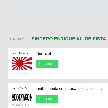
SINCERO ENRIQUE ALI DE PISTA
OPINIONES DE
japo_bike_ii
Fierrazo!
06-12-2015 13:27
cacho1955
terriblemente enfierrada te felicito..........
06-12-2015 14:07