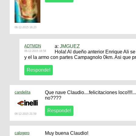
06-12-2015 16:23
ADTMDN
a:
JMGUEZ
Hola! Al dueño anterior Enrique Ali 
06-12-2015 16:54
y el la armo con partes Campagnolo 0km. Asi que p
candelita
Que nave Claudio....felicitaciones loco!!!!
no????
06-12-2015 21:59
calogero
Muy buena Claudio!