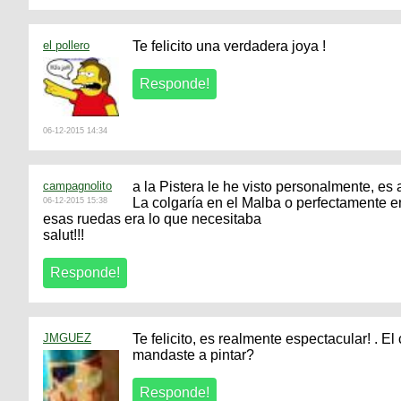
el pollero
Te felicito una verdadera joya !
06-12-2015 14:34
campagnolito
a la Pistera le he visto personalmente, es 
La colgaría en el Malba o perfectamente 
06-12-2015 15:38
esas ruedas era lo que necesitaba
salut!!!
JMGUEZ
Te felicito, es realmente espectacular! . E
mandaste a pintar?