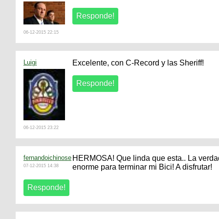
06-12-2015 22:15
Luigi
Excelente, con C-Record y las Sheriff!
06-12-2015 23:22
fernandoichinose
HERMOSA! Que linda que esta.. La verda
enorme para terminar mi Bici! A disfrutar!
07-12-2015 14:38