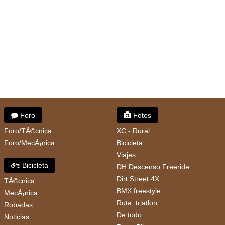
Foro
Fotos
Foro/TÃ©cnica
XC - Rural
Foro/MecÃ¡nica
Bicicleta
Viajes
Bicicleta
DH Descenso Freeride
Dirt Street 4X
TÃ©cnica
BMX freestyle
MecÃ¡nica
Ruta, triatlon
Robadas
De todo
Noticias