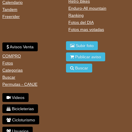
Retro Bikes
Calendario
Enduro-All mountain
Tandem
Ranking
Freerider
Fotos del DIA
Fotos mas votadas
Subir foto
Avisos Venta
COMPRO
Publicar aviso
Fotos
Buscar
Categorias
Buscar
Permutas - CANJE
Videos
Bicicleterias
Cicloturismo
Usuarios