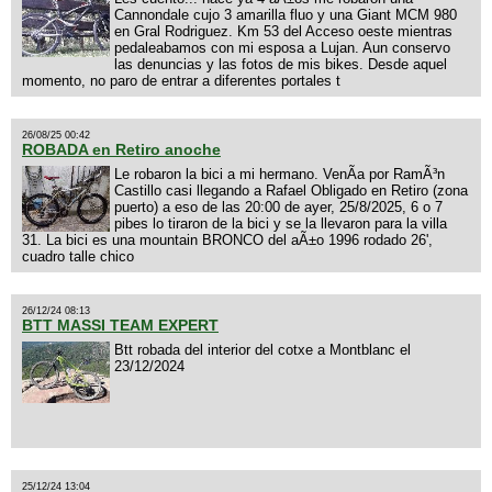
Cannondale cujo 3 amarilla fluo y una Giant MCM 980
en Gral Rodriguez. Km 53 del Acceso oeste mientras
pedaleabamos con mi esposa a Lujan. Aun conservo
las denuncias y las fotos de mis bikes. Desde aquel
momento, no paro de entrar a diferentes portales t
26/08/25 00:42
ROBADA en Retiro anoche
Le robaron la bici a mi hermano. VenÃ­a por RamÃ³n
Castillo casi llegando a Rafael Obligado en Retiro (zona
puerto) a eso de las 20:00 de ayer, 25/8/2025, 6 o 7
pibes lo tiraron de la bici y se la llevaron para la villa
31. La bici es una mountain BRONCO del aÃ±o 1996 rodado 26',
cuadro talle chico
26/12/24 08:13
BTT MASSI TEAM EXPERT
Btt robada del interior del cotxe a Montblanc el
23/12/2024
25/12/24 13:04