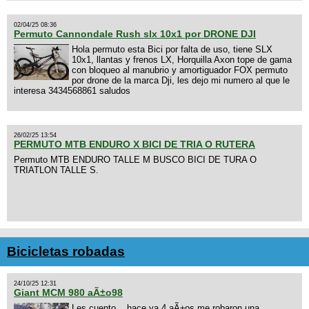
02/04/25 08:36
Permuto Cannondale Rush slx 10x1 por DRONE DJI
Hola permuto esta Bici por falta de uso, tiene SLX
10x1, llantas y frenos LX, Horquilla Axon tope de gama
con bloqueo al manubrio y amortiguador FOX permuto
por drone de la marca Dji, les dejo mi numero al que le
interesa 3434568861 saludos
26/02/25 13:54
PERMUTO MTB ENDURO X BICI DE TRIA O RUTERA
Permuto MTB ENDURO TALLE M BUSCO BICI DE TURA O
TRIATLON TALLE S.
Bicicletas robadas
24/10/25 12:31
Giant MCM 980 aÃ±o98
Les cuento... hace ya 4 aÃ±os me robaron una