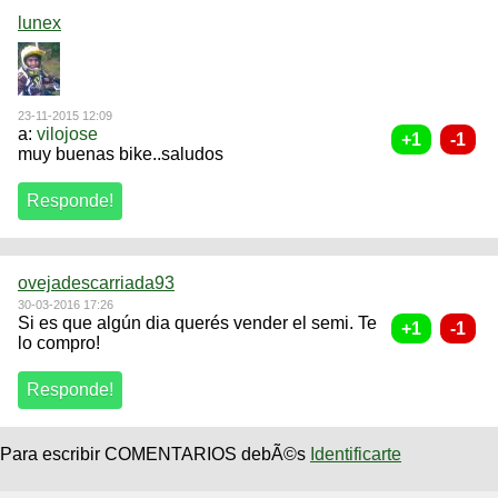
lunex
23-11-2015 12:09
a:
vilojose
muy buenas bike..saludos
ovejadescarriada93
30-03-2016 17:26
Si es que algún dia querés vender el semi. Te
lo compro!
Para escribir COMENTARIOS debÃ©s
Identificarte