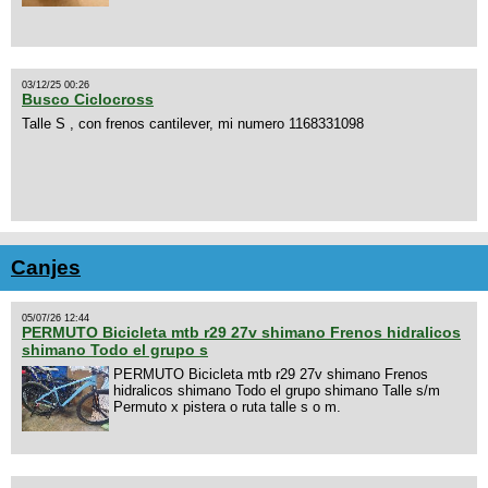
03/12/25 00:26
Busco Ciclocross
Talle S , con frenos cantilever, mi numero 1168331098
Canjes
05/07/26 12:44
PERMUTO Bicicleta mtb r29 27v shimano Frenos hidralicos
shimano Todo el grupo s
PERMUTO Bicicleta mtb r29 27v shimano Frenos
hidralicos shimano Todo el grupo shimano Talle s/m
Permuto x pistera o ruta talle s o m.