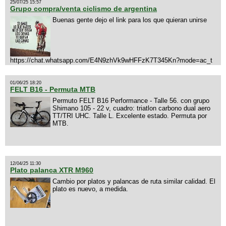
25/07/25 15:57
Grupo compra/venta ciclismo de argentina
Buenas gente dejo el link para los que quieran unirse
https://chat.whatsapp.com/E4N9zhVk9wHFFzK7T345Kn?mode=ac_t
01/06/25 18:20
FELT B16 - Permuta MTB
Permuto FELT B16 Performance - Talle 56. con grupo
Shimano 105 - 22 v, cuadro: triatlon carbono dual aero
TT/TRI UHC. Talle L. Excelente estado. Permuta por
MTB.
12/04/25 11:30
Plato palanca XTR M960
Cambio por platos y palancas de ruta similar calidad. El
plato es nuevo, a medida.