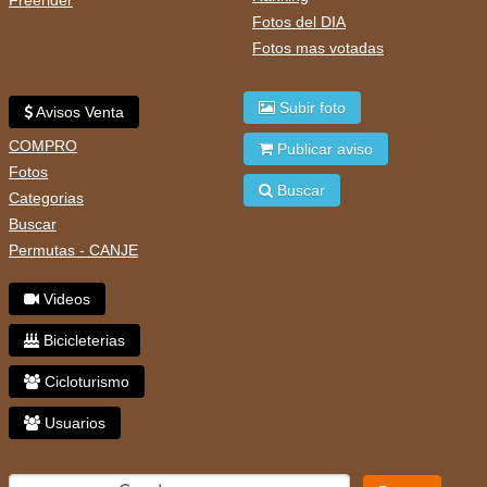
Fotos del DIA
Fotos mas votadas
Subir foto
Avisos Venta
COMPRO
Publicar aviso
Fotos
Buscar
Categorias
Buscar
Permutas - CANJE
Videos
Bicicleterias
Cicloturismo
Usuarios