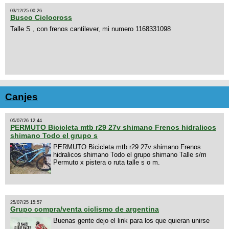
03/12/25 00:26
Busco Ciclocross
Talle S , con frenos cantilever, mi numero 1168331098
Canjes
05/07/26 12:44
PERMUTO Bicicleta mtb r29 27v shimano Frenos hidralicos
shimano Todo el grupo s
PERMUTO Bicicleta mtb r29 27v shimano Frenos
hidralicos shimano Todo el grupo shimano Talle s/m
Permuto x pistera o ruta talle s o m.
25/07/25 15:57
Grupo compra/venta ciclismo de argentina
Buenas gente dejo el link para los que quieran unirse