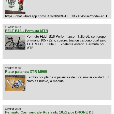
https://chat.whatsapp.com/E4N9zhVk9wHFFzK7T345Kn?mode=ac_t
01/06/25 18:20
FELT B16 - Permuta MTB
Permuto FELT B16 Performance - Talle 56. con grupo
Shimano 105 - 22 v, cuadro: triatlon carbono dual aero
TT/TRI UHC. Talle L. Excelente estado. Permuta por
MTB.
12/04/25 11:30
Plato palanca XTR M960
Cambio por platos y palancas de ruta similar calidad. El
plato es nuevo, a medida.
02/04/25 08:36
Permuto Cannondale Rush slx 10x1 por DRONE DJI