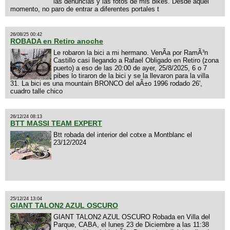
las denuncias y las fotos de mis bikes. Desde aquel
momento, no paro de entrar a diferentes portales t
26/08/25 00:42
ROBADA en Retiro anoche
Le robaron la bici a mi hermano. VenÃ­a por RamÃ³n
Castillo casi llegando a Rafael Obligado en Retiro (zona
puerto) a eso de las 20:00 de ayer, 25/8/2025, 6 o 7
pibes lo tiraron de la bici y se la llevaron para la villa
31. La bici es una mountain BRONCO del aÃ±o 1996 rodado 26',
cuadro talle chico
26/12/24 08:13
BTT MASSI TEAM EXPERT
Btt robada del interior del cotxe a Montblanc el
23/12/2024
25/12/24 13:04
GIANT TALON2 AZUL OSCURO
GIANT TALON2 AZUL OSCURO Robada en Villa del
Parque, CABA, el lunes 23 de Diciembre a las 11:38