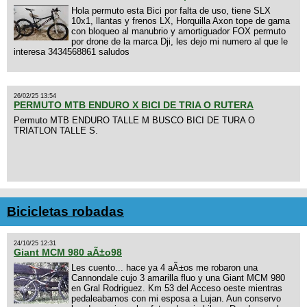
Hola permuto esta Bici por falta de uso, tiene SLX
10x1, llantas y frenos LX, Horquilla Axon tope de gama
con bloqueo al manubrio y amortiguador FOX permuto
por drone de la marca Dji, les dejo mi numero al que le
interesa 3434568861 saludos
26/02/25 13:54
PERMUTO MTB ENDURO X BICI DE TRIA O RUTERA
Permuto MTB ENDURO TALLE M BUSCO BICI DE TURA O
TRIATLON TALLE S.
Bicicletas robadas
24/10/25 12:31
Giant MCM 980 aÃ±o98
Les cuento... hace ya 4 aÃ±os me robaron una
Cannondale cujo 3 amarilla fluo y una Giant MCM 980
en Gral Rodriguez. Km 53 del Acceso oeste mientras
pedaleabamos con mi esposa a Lujan. Aun conservo