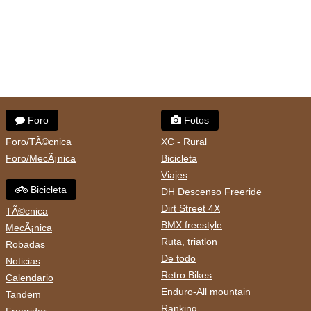
Foro
Fotos
Foro/TÃ©cnica
XC - Rural
Foro/MecÃ¡nica
Bicicleta
Viajes
Bicicleta
DH Descenso Freeride
Dirt Street 4X
TÃ©cnica
BMX freestyle
MecÃ¡nica
Ruta, triatlon
Robadas
De todo
Noticias
Retro Bikes
Calendario
Enduro-All mountain
Tandem
Ranking
Freerider