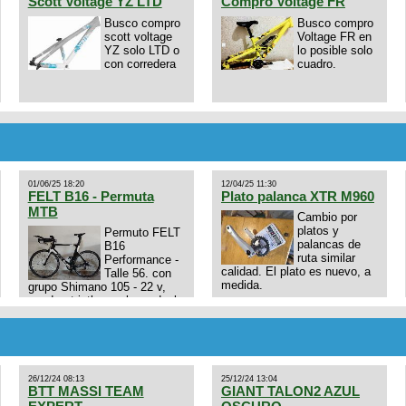
Scott Voltage YZ LTD
Compro Voltage FR
Busco compro
Busco compro
scott voltage
Voltage FR en
YZ solo LTD o
lo posible solo
con corredera
cuadro.
01/06/25 18:20
12/04/25 11:30
FELT B16 - Permuta
Plato palanca XTR M960
MTB
Cambio por
platos y
Permuto FELT
palancas de
B16
ruta similar
Performance -
calidad. El plato es nuevo, a
Talle 56. con
medida.
grupo Shimano 105 - 22 v,
cuadro: triatlon carbono dual
E4N9zhVk9wHFFzK7T345Kn?
aero TT/TRI UHC. Talle L.
Excelente estado. Permuta
por MTB.
26/12/24 08:13
25/12/24 13:04
BTT MASSI TEAM
GIANT TALON2 AZUL