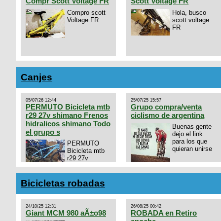
Compr Scott Voltage FR
Scott Voltage FR
Compro scott
Hola, busco
Voltage FR
scott voltage
FR
Canjes
05/07/26 12:44
25/07/25 15:57
PERMUTO Bicicleta mtb
Grupo compra/venta
r29 27v shimano Frenos
ciclismo de argentina
hidralicos shimano Todo
Buenas gente
el grupo s
dejo el link
para los que
PERMUTO
quieran unirse
Bicicleta mtb
r29 27v
shimano
https://chat.whatsapp.com/
Frenos hidralicos shimano
mode=ac_t
Todo el grupo shimano Talle
Bicicletas robadas
s/m Permuto x pistera o ruta
talle s o m.
24/10/25 12:31
26/08/25 00:42
Giant MCM 980 aÃ±o98
ROBADA en Retiro