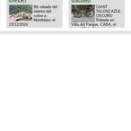
EXPERT
OSCURO
Btt robada del
GIANT
interior del
TALON2 AZUL
cotxe a
OSCURO
Montblanc el
Robada en
23/12/2024
Villa del Parque, CABA, el
lunes 23 de Diciembre a las
11:38 am, hay video del
ladrÃ³n. Denuncia policial
realizada.