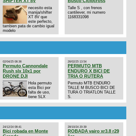
SHIFTER XT 8V
Busco Ciclocross
necesito esta
Talle S , con frenos
manija/shifter
cantilever, mi numero
XT 8V que
1168331098
este perfecto,
tambien pata de cambio igual
modelo
02/04/25 08:36
26/02/25 13:54
Permuto Cannondale
PERMUTO MTB
Rush slx 10x1 por
ENDURO X BICI DE
DRONE DJI
TRIA O RUTERA
Hola permuto
Permuto MTB ENDURO
esta Bici por
TALLE M BUSCO BICI DE
falta de uso,
TURA O TRIATLON TALLE
tiene SLX
S.
10x1, llantas y frenos LX,
Horquilla Axon tope de gama
con bloqueo al manubrio y
amortiguador FOX permuto
por drone de la marca Dji, les
dejo mi numero al que le
24/12/24 08:41
28/10/24 20:39
interesa 3434568861 saludos
Bici robada en Monte
ROBADA vairo xr3.8 r29