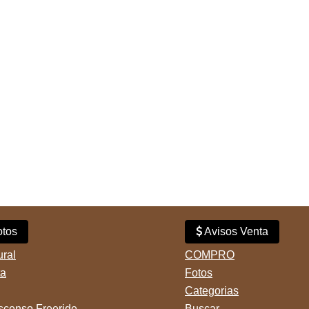
tos
Avisos Venta
ural
COMPRO
ta
Fotos
Categorias
censo Freeride
Buscar