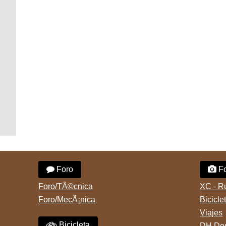
Foro
Fo
Foro/TÃ©cnica
XC - R
Foro/MecÃ¡nica
Bicicle
Viajes
Bicicleta
DH Des