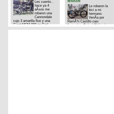
anoche
Les cuento...
hace ya 4
Le robaron la
aÃ±os me
bici a mi
robaron una
hermano.
Cannondale
VenÃ­a por
cujo 3 amarilla fluo y una
RamÃ³n Castillo casi
Giant MCM 980 en Gral
llegando a Rafael Obligado en
Rodriguez. Km 53 del Acceso
Retiro (zona puerto) a eso de
oeste mientras
las 20:00 de ayer, 25/8/2025,
pedaleabamos con mi esposa
6 o 7 pibes lo tiraron de la
a Lujan. Aun conservo las
bici y se la llevaron para la
denuncias y las fotos de mis
villa 31. La bici es una
bikes. Desde aquel momento,
mountain BRONCO del aÃ±o
no paro de entrar a diferentes
1996 rodado 26', cuadro talle
portales t
chico