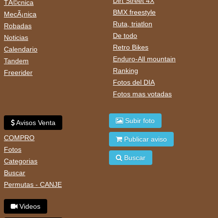
Dirt Street 4X
TÃ©cnica
BMX freestyle
MecÃ¡nica
Ruta, triatlon
Robadas
De todo
Noticias
Retro Bikes
Calendario
Enduro-All mountain
Tandem
Ranking
Freerider
Fotos del DIA
Fotos mas votadas
Subir foto
Avisos Venta
COMPRO
Publicar aviso
Fotos
Buscar
Categorias
Buscar
Permutas - CANJE
Videos