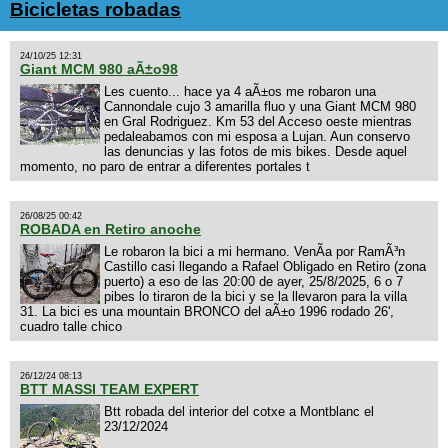
Bicicletas robadas
24/10/25 12:31
Giant MCM 980 aÃ±o98
Les cuento... hace ya 4 aÃ±os me robaron una
Cannondale cujo 3 amarilla fluo y una Giant MCM 980
en Gral Rodriguez. Km 53 del Acceso oeste mientras
pedaleabamos con mi esposa a Lujan. Aun conservo
las denuncias y las fotos de mis bikes. Desde aquel
momento, no paro de entrar a diferentes portales t
26/08/25 00:42
ROBADA en Retiro anoche
Le robaron la bici a mi hermano. VenÃ­a por RamÃ³n
Castillo casi llegando a Rafael Obligado en Retiro (zona
puerto) a eso de las 20:00 de ayer, 25/8/2025, 6 o 7
pibes lo tiraron de la bici y se la llevaron para la villa
31. La bici es una mountain BRONCO del aÃ±o 1996 rodado 26',
cuadro talle chico
26/12/24 08:13
BTT MASSI TEAM EXPERT
Btt robada del interior del cotxe a Montblanc el
23/12/2024