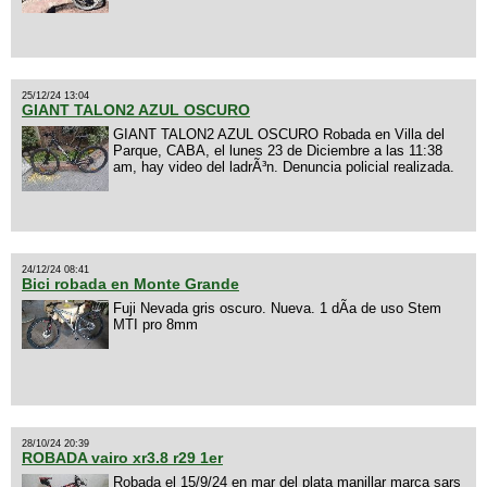
25/12/24 13:04
GIANT TALON2 AZUL OSCURO
GIANT TALON2 AZUL OSCURO Robada en Villa del
Parque, CABA, el lunes 23 de Diciembre a las 11:38
am, hay video del ladrÃ³n. Denuncia policial realizada.
24/12/24 08:41
Bici robada en Monte Grande
Fuji Nevada gris oscuro. Nueva. 1 dÃ­a de uso Stem
MTI pro 8mm
28/10/24 20:39
ROBADA vairo xr3.8 r29 1er
Robada el 15/9/24 en mar del plata manillar marca sars