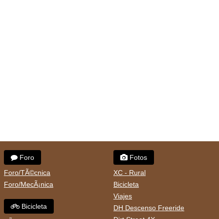
Foro
Fotos
Foro/TÃ©cnica
XC - Rural
Foro/MecÃ¡nica
Bicicleta
Viajes
Bicicleta
DH Descenso Freeride