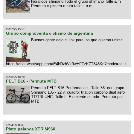
hidralicos shimano Todo el grupo shimano Talle s/m
Permuto x pistera o ruta talle s o m.
25/07/25 15:57
Grupo compra/venta ciclismo de argentina
Buenas gente dejo el link para los que quieran unirse
https://chat.whatsapp.com/E4N9zhVk9wHFFzK7T345Kn?mode=ac_t
01/06/25 18:20
FELT B16 - Permuta MTB
Permuto FELT B16 Performance - Talle 56. con grupo
Shimano 105 - 22 v, cuadro: triatlon carbono dual aero
TT/TRI UHC. Talle L. Excelente estado. Permuta por
MTB.
12/04/25 11:30
Plato palanca XTR M960