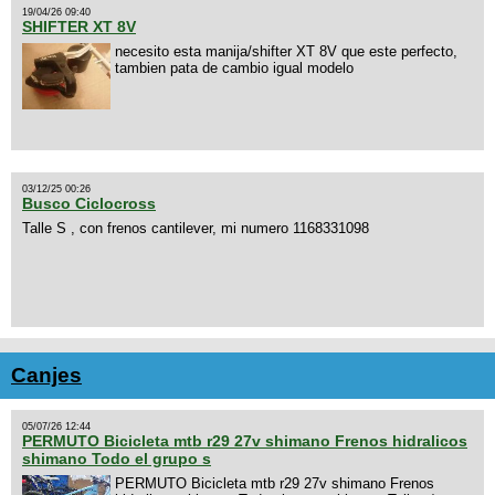
19/04/26 09:40
SHIFTER XT 8V
necesito esta manija/shifter XT 8V que este perfecto,
tambien pata de cambio igual modelo
03/12/25 00:26
Busco Ciclocross
Talle S , con frenos cantilever, mi numero 1168331098
Canjes
05/07/26 12:44
PERMUTO Bicicleta mtb r29 27v shimano Frenos hidralicos
shimano Todo el grupo s
PERMUTO Bicicleta mtb r29 27v shimano Frenos