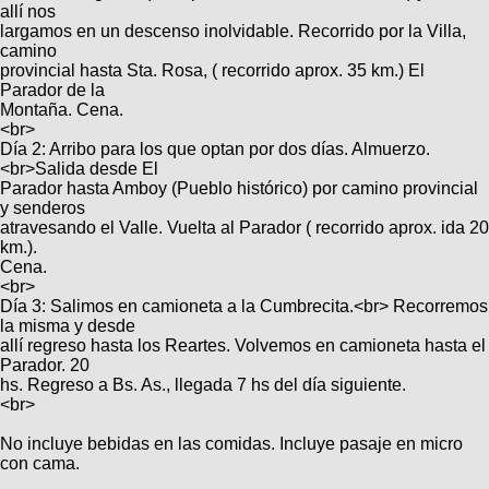
Categorias
BMX
allí nos
Salidas
Usuarios
largamos en un descenso inolvidable. Recorrido por la Villa,
TÃ©cnica
COMPRO
Ruta,
camino
Operadores
triatlon
provincial hasta Sta. Rosa, ( recorrido aprox. 35 km.) El
de
MecÃ¡nica
Ãšltimos
CANJE
Parador de la
cicloturismo
De
Robadas
Montaña. Cena.
Buscar
Mi
todo
Relatos
<br>
ReputaciÃ³n
Noticias
de
Día 2: Arribo para los que optan por dos días. Almuerzo.
Mis
Retro
viajes
<br>Salida desde El
Amigos
Mis
Calendario
Parador hasta Amboy (Pueblo histórico) por camino provincial
Compras
Enduro
Foro
y senderos
Actividad
de
atravesando el Valle. Vuelta al Parador ( recorrido aprox. ida 20
de
Mis
viajes
km.).
Amigos
Ventas
Ranking
Cena.
<br>
Día 3: Salimos en camioneta a la Cumbrecita.<br> Recorremos
Fotos
la misma y desde
del
allí regreso hasta los Reartes. Volvemos en camioneta hasta el
DÃA
Parador. 20
hs. Regreso a Bs. As., llegada 7 hs del día siguiente.
<br>
Fotos
mas
No incluye bebidas en las comidas. Incluye pasaje en micro
votadas
con cama.