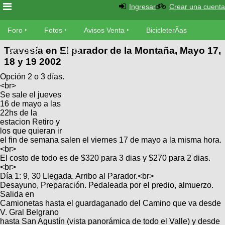
Ingresar
Crear una cuenta
Foro
Foro
Fotos
Avisos Venta
BicicleterÃ­as
Travesía en El parador de la Montaña, Mayo 17,
Foro
Bicicletas
Videos
Fotos
18 y 19 2002
TÃ©cnica
Opción 2 o 3 días.
Avisos
MecÃ¡nica
<br>
SUBÃ
Ventas
Se sale el jueves
tu foto
16 de mayo a las
22hs de la
BicicleterÃ­
estacion Retiro y
Galeria
SUBÃ
los que quieran ir
as
el fin de semana salen el viernes 17 de mayo a la misma hora.
tu
XC
<br>
aviso
Bicicletas
El costo de todo es de $320 para 3 dias y $270 para 2 dias.
Bicicletas
<br>
Día 1: 9, 30 Llegada. Arribo al Parador.<br>
Buscar
Viajes
Videos
Desayuno, Preparación. Pedaleada por el predio, almuerzo.
Bicicletas
Ultimos
Salida en
Descenso
Camionetas hasta el guardaganado del Camino que va desde
Cicloturismo
Tandem
Fotos
V. Gral Belgrano
Dirt
hasta San Agustín (vista panorámica de todo el Valle) y desde
Freerider