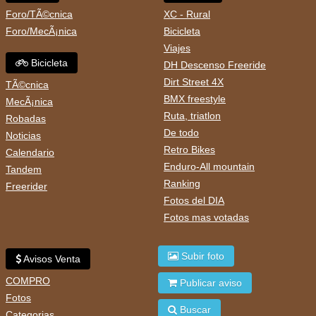
Foro/TÃ©cnica
XC - Rural
Foro/MecÃ¡nica
Bicicleta
Viajes
Bicicleta
DH Descenso Freeride
Dirt Street 4X
TÃ©cnica
BMX freestyle
MecÃ¡nica
Ruta, triatlon
Robadas
De todo
Noticias
Retro Bikes
Calendario
Enduro-All mountain
Tandem
Ranking
Freerider
Fotos del DIA
Fotos mas votadas
Subir foto
Avisos Venta
COMPRO
Publicar aviso
Fotos
Buscar
Categorias